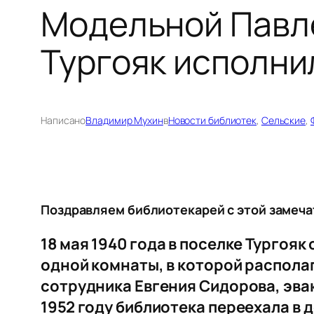
Модельной Павл
Тургояк исполни
Написано
Владимир Мухин
в
Новости библиотек
, 
Сельские
, 
Поздравляем библиотекарей с этой замеча
18 мая 1940 года в поселке Тургояк
одной комнаты, в которой располаг
сотрудника Евгения Сидорова, эва
1952 году библиотека переехала в 