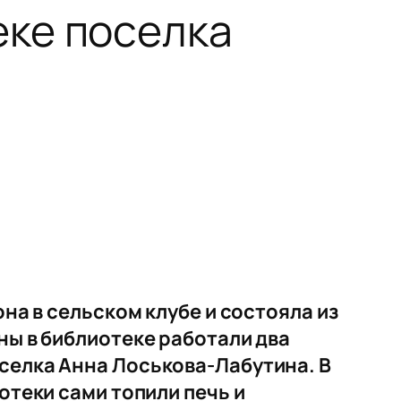
ке поселка
на в сельском клубе и состояла из
ны в библиотеке работали два
селка Анна Лоськова-Лабутина. В
отеки сами топили печь и