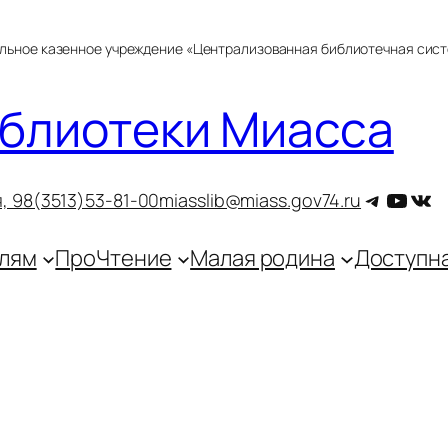
альное казенное учреждение «Централизованная библиотечная сис
блиотеки Миасса
Telegra
YouT
ВКо
, 9
8(3513)53-81-00
miasslib@miass.gov74.ru
лям
ПроЧтение
Малая родина
Доступн