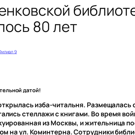
енковской библиоте
лось 80 лет
Филиал 9
тельной датой!
 открылась изба-читальня. Размещалась о
ались стеллажи с книгами. Во время вой
куированная из Москвы, и жительница по
дом на ул. Коминтерна. Сотрудники библи