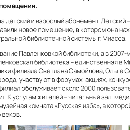
 помещения.
на детский и взрослый абонемент. Детский 
тавили новое помещение, в котором она нахо
ральной библиотечной системы г. Миасса.
звание Павленковкой библиотеки, а в 2007-
енковская библиотека – единственная в М
ники филиала Светлана Самойлова, Ольга 
города, участвуют в форумах, акциях, конку
филиал обслуживает около 2000 пользовате
иг. К услугам жителей – читальный зал, ме
музейная комната «Русская изба», в котор
 веков.