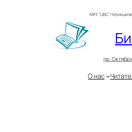
Перейти
к
МКУ "ЦБС" | Муницип
содержимому
Би
пр. Октября
О нас
Читате