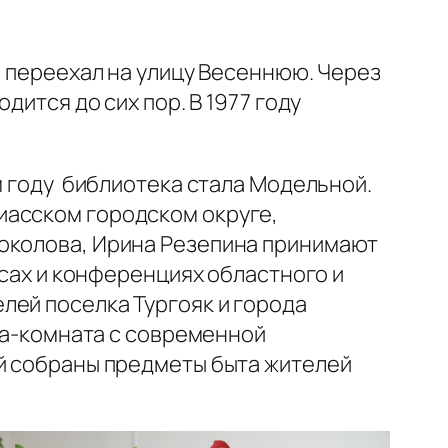
– переехал на улицу Весеннюю. Через
дится до сих пор. В 1977 году
м году библиотека стала Модельной.
иасском городском округе,
Соколова, Ирина Резепина принимают
рсах и конференциях областного и
лей поселка Тургояк и города
диа-комната с современной
ой собраны предметы быта жителей