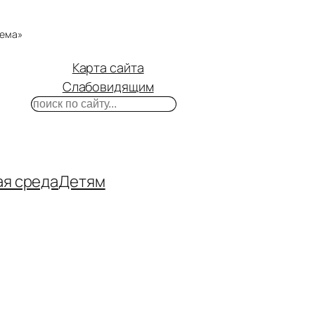
тема»
Карта сайта
Слабовидящим
Поиск
m
ube
нтакте
ая среда
Детям