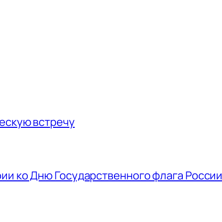
ескую встречу
ии ко Дню Государственного флага Росси