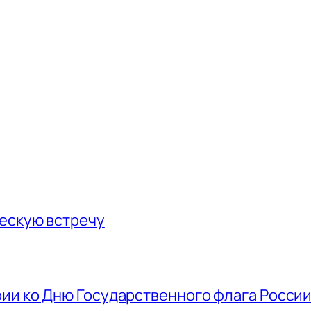
ескую встречу
ии ко Дню Государственного флага Росси