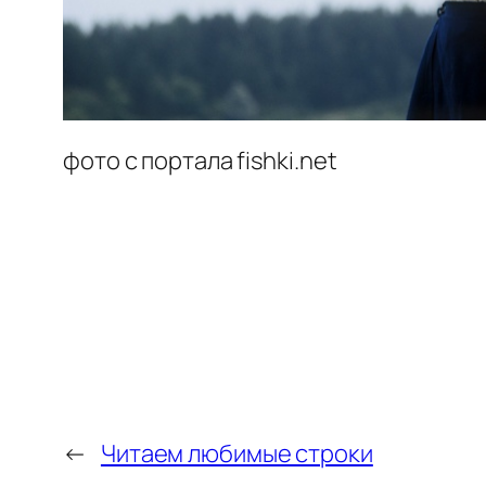
фото с портала fishki.net
←
Читаем любимые строки