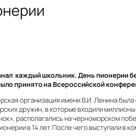
ионерии
нал каждый школьник. День пионерии бер
было принято на Всероссийской конфер
ская организация имени В.И. Ленина была о
рских дружин, в которые входили миллионы
енок», располагались на черноморском поб
пионерии в 14 лет. После чего выступали в к