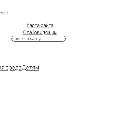
тема»
Карта сайта
Слабовидящим
Поиск
m
ube
нтакте
ая среда
Детям