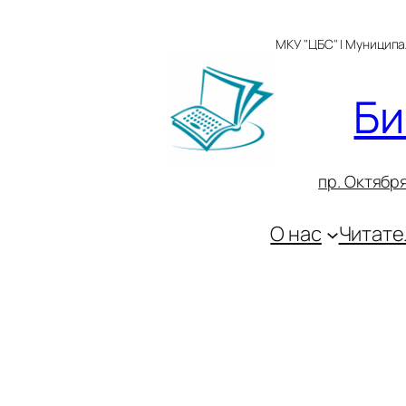
Перейти
к
МКУ "ЦБС" | Муницип
содержимому
Би
пр. Октября
О нас
Читате