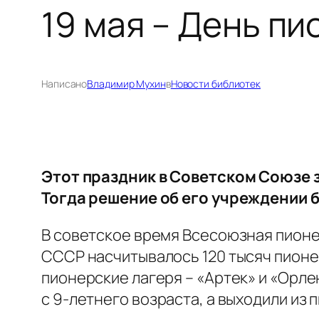
19 мая – День п
Написано
Владимир Мухин
в
Новости библиотек
Этот праздник в Советском Союзе з
Тогда решение об его учреждении 
В советское время Всесоюзная пионер
СССР насчитывалось 120 тысяч пионе
пионерские лагеря – «Артек» и «Орл
с 9-летнего возраста, а выходили из 