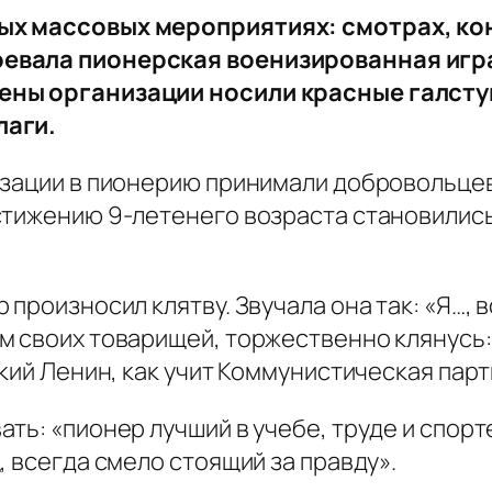
ых массовых мероприятиях: смотрах, ко
оевала пионерская военизированная игр
ены организации носили красные галстук
лаги.
зации в пионерию принимали добровольцев, 
стижению 9-летенего возраста становилис
 произносил клятву. Звучала она так: «Я…, 
м своих товарищей, торжественно клянусь: 
кий Ленин, как учит Коммунистическая парт
ть: «пионер лучший в учебе, труде и спорт
 всегда смело стоящий за правду».