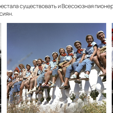
естала существовать и Всесоюзная пионер
сиян.