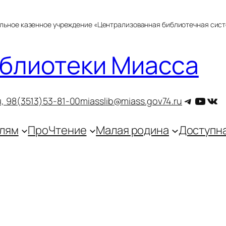
альное казенное учреждение «Централизованная библиотечная сис
блиотеки Миасса
Telegra
YouT
ВКо
, 9
8(3513)53-81-00
miasslib@miass.gov74.ru
лям
ПроЧтение
Малая родина
Доступн