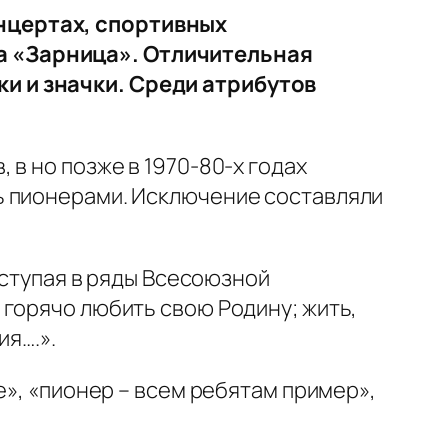
нцертах, спортивных
а «Зарница». Отличительная
и и значки. Среди атрибутов
в но позже в 1970-80-х годах
ь пионерами. Исключение составляли
вступая в ряды Всесоюзной
горячо любить свою Родину; жить,
ия….».
е», «пионер – всем ребятам пример»,