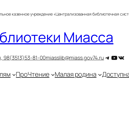
альное казенное учреждение «Централизованная библиотечная сис
блиотеки Миасса
Telegra
YouT
ВКо
, 9
8(3513)53-81-00
miasslib@miass.gov74.ru
лям
ПроЧтение
Малая родина
Доступн