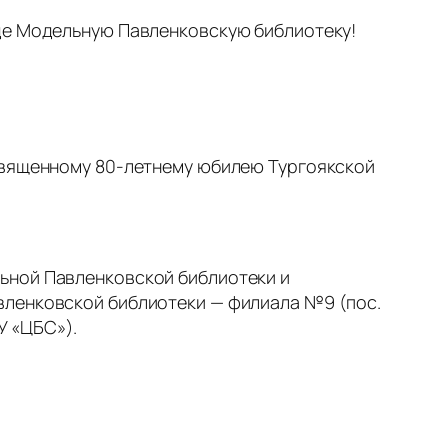
оде Модельную Павленковскую библиотеку!
освященному 80-летнему юбилею Тургоякской
ьной Павленковской библиотеки и
вленковской библиотеки — филиала №9 (пос.
У «ЦБС»).