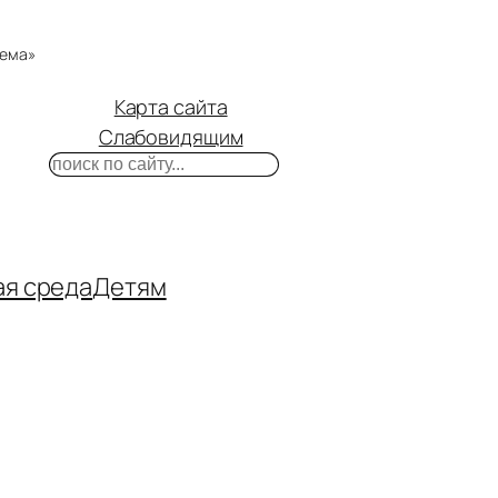
тема»
Карта сайта
Слабовидящим
Поиск
m
ube
нтакте
ая среда
Детям