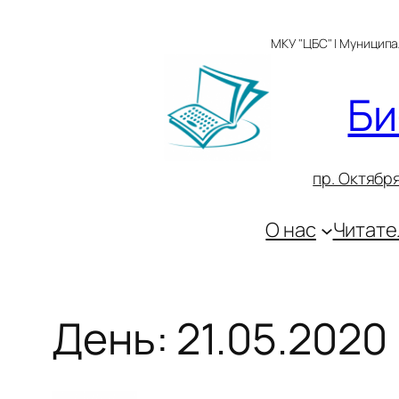
Перейти
к
МКУ "ЦБС" | Муницип
содержимому
Би
пр. Октября
О нас
Читате
День:
21.05.2020