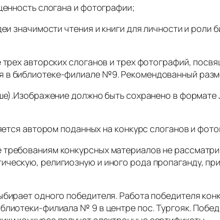
 ценность слогана и фотографии;
деи значимости чтения и книги для личности и роли
 трех авторских слоганов и трех фотографий, посвя
я в библиотеке-филиале №9. Рекомендованный разм
ьше).Изображение должно быть сохранено в формате
ляется автором поданных на конкурс слоганов и фото
е требованиям конкурсных материалов не рассматр
ическую, религиозную и иного рода пропаганду, при
ыбирает одного победителя. Работа победителя кон
блиотеки-филиала № 9 в центре пос. Тургояк. Побе
ики конкурса получат электронные сертификаты.