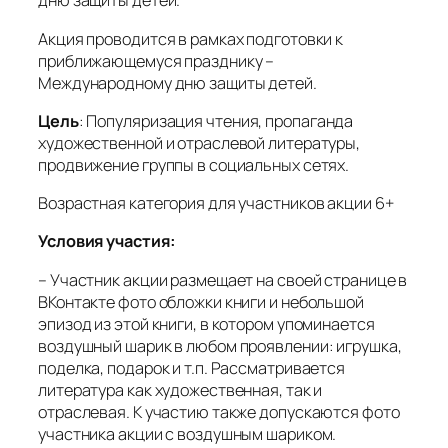
дню защиты детей.
Акция проводится в рамках подготовки к
приближающемуся празднику –
Международному дню защиты детей.
Цель
: Популяризация чтения, пропаганда
художественной и отраслевой литературы,
продвижение группы в социальных сетях.
Возрастная категория для участников акции 6+
Условия участия:
– Участник акции размещает на своей странице в
ВКонтакте фото обложки книги и небольшой
эпизод из этой книги, в котором упоминается
воздушный шарик в любом проявлении: игрушка,
поделка, подарок и т.п. Рассматривается
литература как художественная, так и
отраслевая. К участию также допускаются фото
участника акции с воздушным шариком.