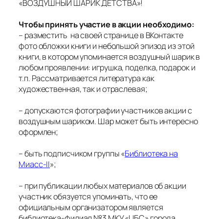
«ВОЗДУШНЫЙ ШАРИК ДЕТСТВА»!
Чтобы принять участие в акции необходимо:
– разместить на своей странице в ВКонтакте
фото обложки книги и небольшой эпизод из этой
книги, в котором упоминается воздушный шарик в
любом проявлении: игрушка, поделка, подарок и
т.п. Рассматривается литература как
художественная, так и отраслевая;
– допускаются фотографии участников акции с
воздушным шариком. Шар может быть интересно
оформлен;
– быть подписчиком группы «
Библиотека на
Миасс-II
»;
– при публикации любых материалов об акции
участник обязуется упоминать, что ее
официальным организатором является
библиотека-филиал №3 МКУ «ЦБС» города