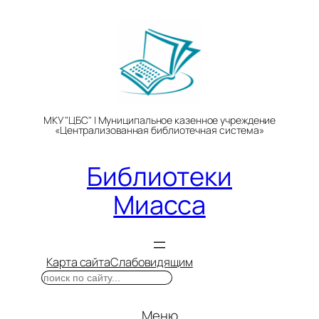
Перейти
к
содержимому
МКУ "ЦБС" | Муниципальное казенное учреждение
«Централизованная библиотечная система»
Библиотеки
Миасса
Карта сайта
Слабовидящим
Поиск
Меню