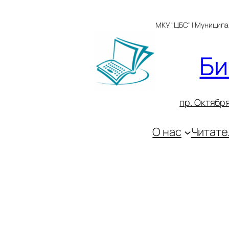
Перейти
к
МКУ "ЦБС" | Муницип
содержимому
Би
пр. Октября
О нас
Читате