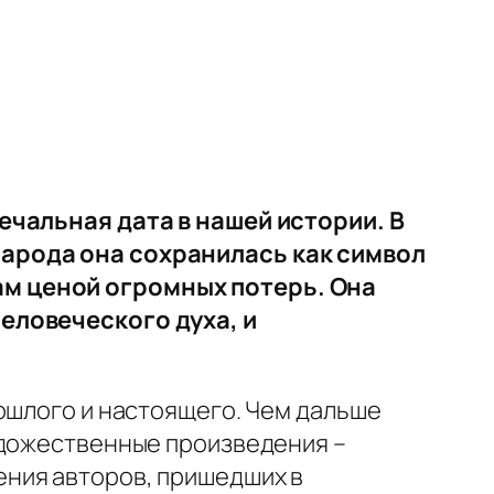
печальная дата в нашей истории. В
народа она сохранилась как символ
ам ценой огромных потерь. Она
человеческого духа, и
ошлого и настоящего. Чем дальше
удожественные произведения –
ния авторов, пришедших в