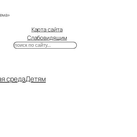
тема»
Карта сайта
Слабовидящим
Поиск
m
ube
нтакте
ая среда
Детям