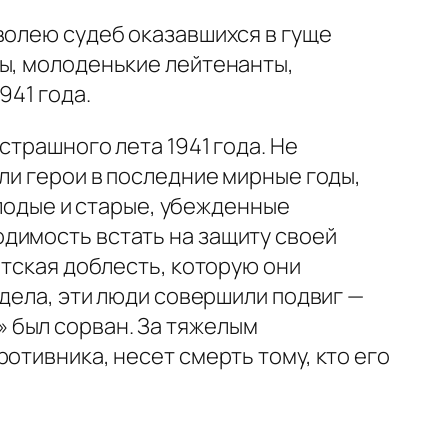
волею судеб оказавшихся в гуще
лы, молоденькие лейтенанты,
941 года.
страшного лета 1941 года. Не
ли герои в последние мирные годы,
олодые и старые, убежденные
димость встать на защиту своей
атская доблесть, которую они
тдела, эти люди совершили подвиг —
 был сорван. За тяжелым
отивника, несет смерть тому, кто его