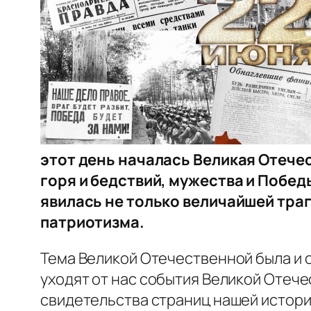
этот день началась Великая Отече
горя и бедствий, мужества и Побе
явилась не только величайшей траг
патриотизма.
Тема Великой Отечественной была и 
уходят от нас события Великой Отеч
свидетельства страниц нашей истор