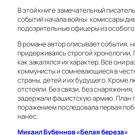
В этой книге замечательный писател
событий начала войны: комиссары ди
подозрительные офицеры из особого о
В романе автор описывает события, на
придерживаясь строгой хронологии, Г
как закалялся их характер. Все они р
коммунисты и сомневающиеся в честн
страны, детей и их будущего. Кроме 
отстояли. Без связи, без снаряжения
задержали фашистскую армию. План п
поражением последовала первая побед
нанес.
Михаил Бубеннов «Белая береза»