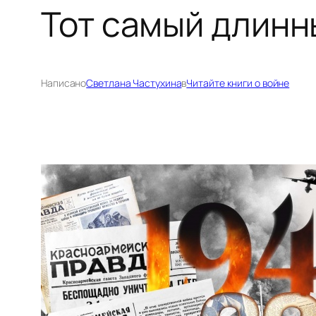
Тот самый длинн
Написано
Светлана Частухина
в
Читайте книги о войне