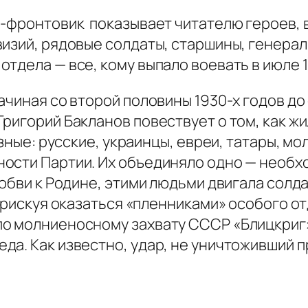
ь-фронтовик показывает читателю героев, 
визий, рядовые солдаты, старшины, генера
тдела — все, кому выпало воевать в июле 1
чиная со второй половины 1930-х годов до 
ригорий Бакланов повествует о том, как жи
азные: русские, украинцы, евреи, татары, м
ости Партии. Их объединяло одно — необхо
любви к Родине, этими людьми двигала солд
, рискуя оказаться «пленниками» особого о
о молниеносному захвату СССР «Блицкриг»
а. Как известно, удар, не уничтоживший пр