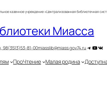
альное казенное учреждение «Централизованная библиотечная сис
блиотеки Миасса
Telegra
YouT
ВКо
, 9
8(3513)53-81-00
miasslib@miass.gov74.ru
лям
ПроЧтение
Малая родина
Доступн