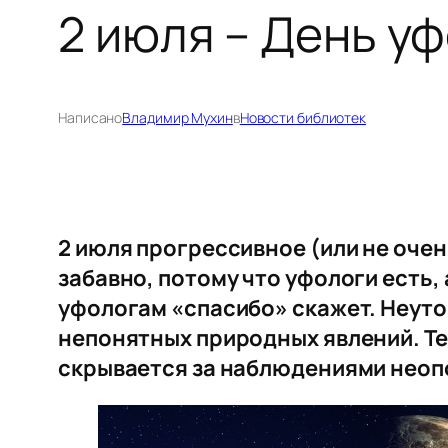
2 июля – День у
Написано
Владимир Мухин
в
Новости библиотек
2 июля прогрессивное (или не очен
забавно, потому что уфологи есть,
уфологам «спасибо» скажет. Неуто
непонятных природных явлений. Те
скрывается за наблюдениями неопо