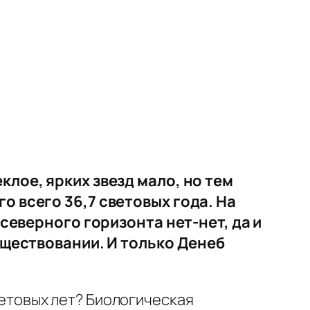
лое, ярких звезд мало, но тем
о всего 36,7 световых года. На
 северного горизонта нет-нет, да и
уществовании. И только Денеб
световых лет? Биологическая