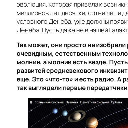
эволюция, которая привела к возник
миллионов лет десятки, сотни лет и 
условного Денеба, уже должны появит
Денеба. Пусть даже не в нашей Галакт
Так может, они просто не изобрели
очевидным, естественным технолог
молнии, а молнии есть везде. Пуст
развитей средневекового инквизито
еще. Это «что-то» и есть радио. А
так выглядели первые передатчики