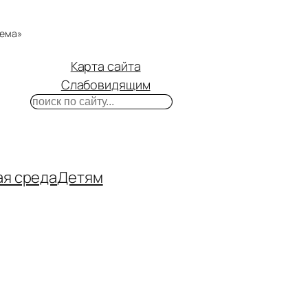
тема»
Карта сайта
Слабовидящим
Поиск
m
ube
нтакте
ая среда
Детям