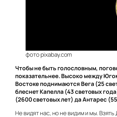
фото pixabay.com
Чтобы не быть голословным, погово
показательнее. Высоко между Югом 
Востоке поднимаются Вега (25 свето
блеснет Капелла (43 световых года
(2600 световых лет) да Антарес (55
Не видят нас, но не видим и мы. Взят