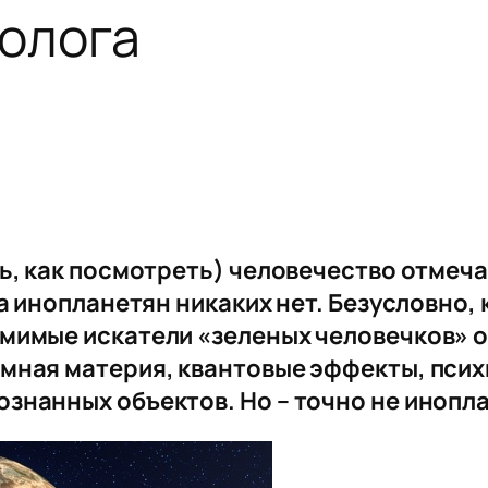
фолога
ь, как посмотреть) человечество отмеча
 а инопланетян никаких нет. Безусловно
мимые искатели «зеленых человечков» о
мная материя, квантовые эффекты, психи
знанных объектов. Но – точно не инопл