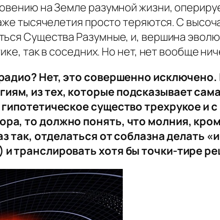
новению на Земле разумной жизни, опериру
даже тысячелетия просто теряются. С высо
ься Существа Разумные, и, вершина эволюц
ике, так в соседних. Но нет, нет вообще нич
 радио? Нет, это совершенно исключено.
иям, из тех, которые подсказывает сама
ь гипотетическое существо трехрукое и с
ра, то должно понять, что молния, кроме
 раз так, отделаться от соблазна делать
) и транслировать хотя бы точки-тире 