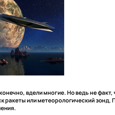
онечно, вдели многие. Но ведь не факт,
ск ракеты или метеорологический зонд,
ления.