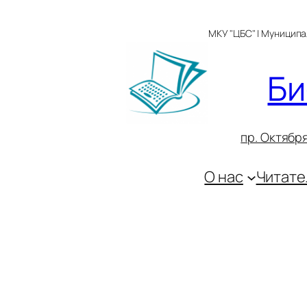
Перейти
к
МКУ "ЦБС" | Муницип
содержимому
Би
пр. Октября
О нас
Читате