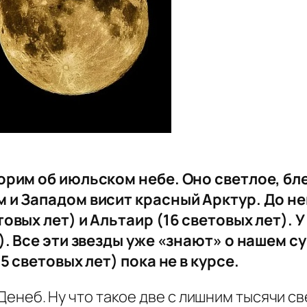
рим об июльском небе. Оно светлое, блек
и Западом висит красный Арктур. До нег
вых лет) и Альтаир (16 световых лет). У
). Все эти звезды уже «знают» о нашем с
5 световых лет) пока не в курсе.
ь Денеб. Ну что такое две с лишним тысячи 