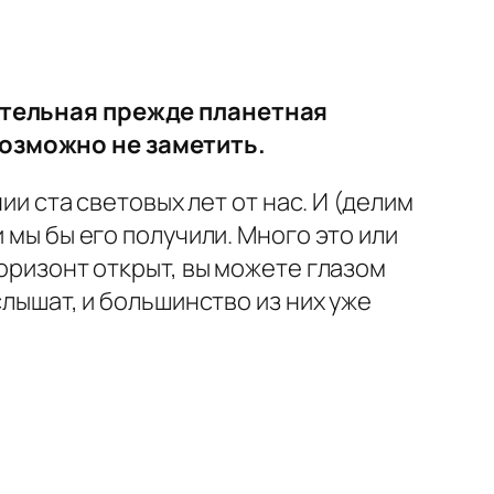
чательная прежде планетная
возможно не заметить.
ии ста световых лет от нас. И (делим
 мы бы его получили. Много это или
горизонт открыт, вы можете глазом
слышат, и большинство из них уже