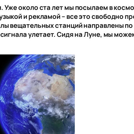
. Уже около ста лет мы посылаем в косм
зыкой и рекламой – все это свободно пр
алы вещательных станций направлены по
 сигнала улетает. Сидя на Луне, мы мож