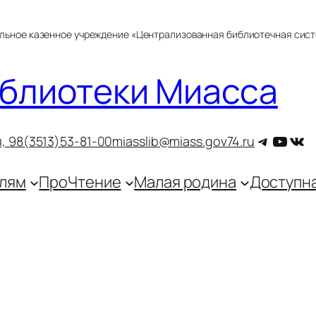
альное казенное учреждение «Централизованная библиотечная сис
блиотеки Миасса
Telegra
YouT
ВКо
, 9
8(3513)53-81-00
miasslib@miass.gov74.ru
лям
ПроЧтение
Малая родина
Доступн