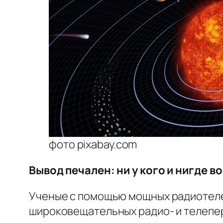
фото pixabay.com
Вывод печален: ни у кого и нигде в
Ученые с помощью мощных радиотелес
широковещательных радио- и телепере