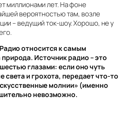
ет миллионами лет. На фоне
чайшей вероятностью там, возле
ии – ведущий ток-шоу. Хорошо, не у
его.
 Радио относится к самым
 природа. Источник радио – это
 шестью глазами: если оно чуть
 света и грохота, передает что-то
 «искусственные молнии» (именно
решительно невозможно.