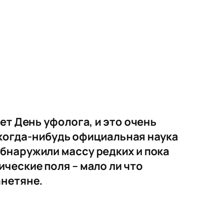
ет День уфолога, и это очень
, когда-нибудь официальная наука
бнаружили массу редких и пока
ческие поля – мало ли что
анетяне.