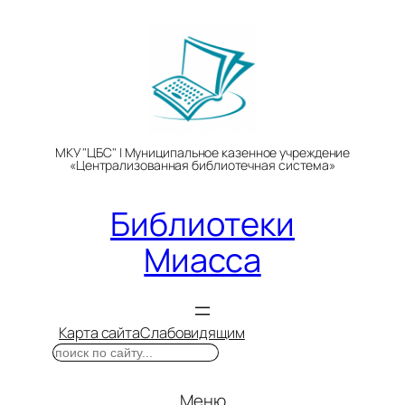
Перейти
к
содержимому
МКУ "ЦБС" | Муниципальное казенное учреждение
«Централизованная библиотечная система»
Библиотеки
Миасса
Карта сайта
Слабовидящим
Поиск
Меню