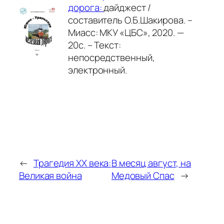
дорога:
дайджест /
составитель О.Б.Шакирова. –
Миасс: МКУ «ЦБС», 2020. —
20с. – Текст:
непосредственный,
электронный.
←
Трагедия ХХ века:
В месяц август, на
Великая война
Медовый Спас
→