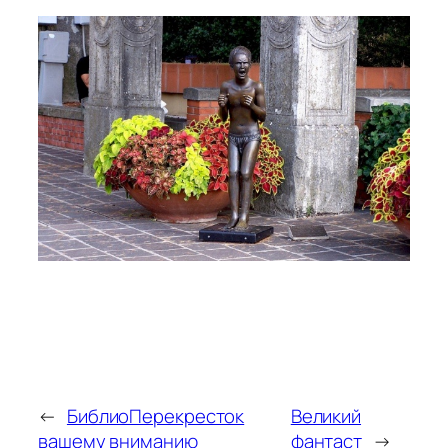
←
БиблиоПерекресток
Великий
вашему вниманию
фантаст
→