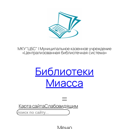
Перейти
к
содержимому
МКУ "ЦБС" | Муниципальное казенное учреждение
«Централизованная библиотечная система»
Библиотеки
Миасса
Карта сайта
Слабовидящим
Поиск
Меню