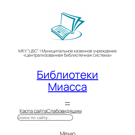
Перейти
к
содержимому
МКУ "ЦБС" | Муниципальное казенное учреждение
«Централизованная библиотечная система»
Библиотеки
Миасса
Карта сайта
Слабовидящим
Поиск
Меню