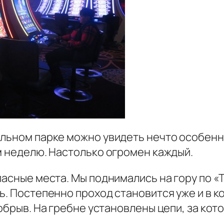
альном парке можно увидеть нечто особен
м неделю. Настолько огромен каждый.
пасные места. Мы поднимались на гору по «Т
ь. Постепенно проход становится уже и в к
 обрыв. На гребне установлены цепи, за ко