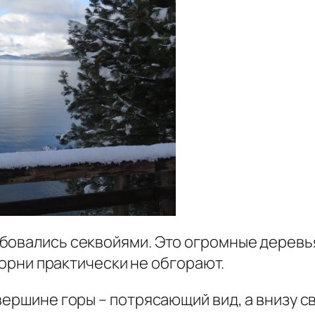
бовались секвойями. Это огромные деревья
 корни практически не обгорают.
вершине горы – потрясающий вид, а внизу с