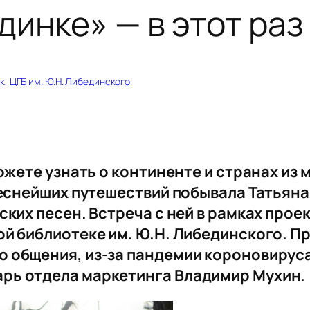
инке» — в этот раз
к
, 
ЦГБ им. Ю.Н. Либединского
можете узнать о континенте и странах из
реснейших путешествий побывала Татьян
ских песен. Встреча с ней в рамках про
й библиотеке им. Ю.Н. Либединского. Пр
 общения, из-за пандемии короновируса
рь отдела маркетинга Владимир Мухин.