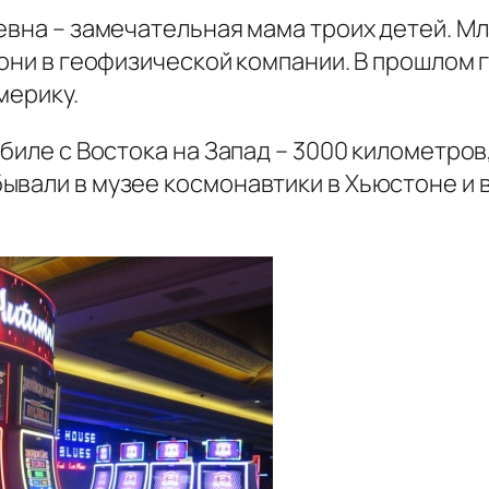
евна – замечательная мама троих детей. М
 они в геофизической компании. В прошлом 
мерику.
биле с Востока на Запад – 3000 километров,
ывали в музее космонавтики в Хьюстоне и в