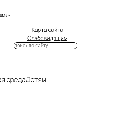
тема»
Карта сайта
Слабовидящим
Поиск
m
ube
нтакте
ая среда
Детям