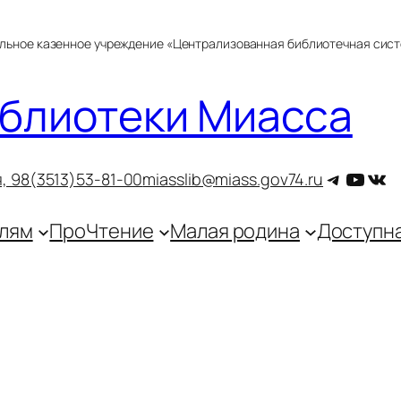
альное казенное учреждение «Централизованная библиотечная сис
блиотеки Миасса
Telegra
YouT
ВКо
, 9
8(3513)53-81-00
miasslib@miass.gov74.ru
лям
ПроЧтение
Малая родина
Доступн