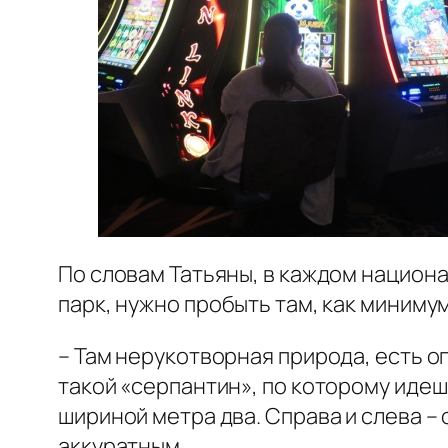
По словам Татьяны, в каждом национ
парк, нужно пробыть там, как миниму
– Там нерукотворная природа, есть о
такой «серпантин», по которому идеш
шириной метра два. Справа и слева –
аккуратным.