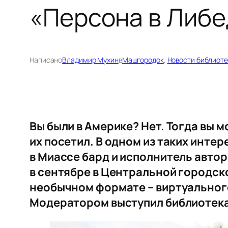
«Персона в Либед
Написано
Владимир Мухин
в
Машгородок
, 
Новости библиоте
Вы были в Америке? Нет. Тогда вы 
их посетил. В одном из таких инте
в Миассе бард и исполнитель автор
в сентябре в Центральной городско
необычном формате – виртуального
Модератором выступил библиотека