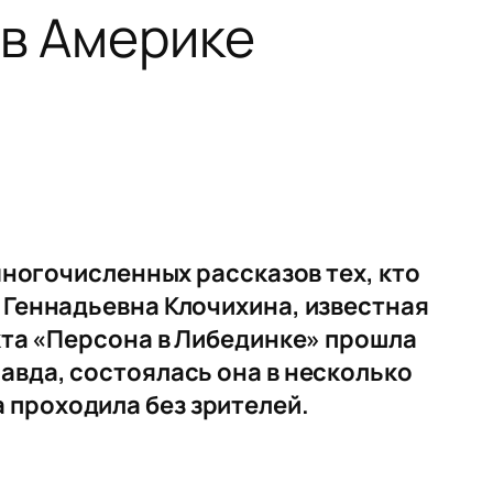
 в Америке
 многочисленных рассказов тех, кто
а Геннадьевна Клочихина, известная
екта «Персона в Либединке» прошла
авда, состоялась она в несколько
 проходила без зрителей.