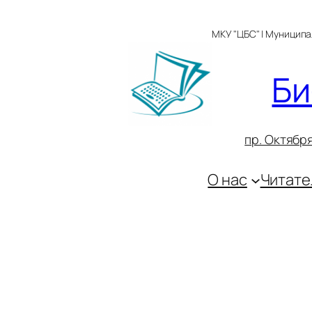
Перейти
к
МКУ "ЦБС" | Муницип
содержимому
Би
пр. Октября
О нас
Читате