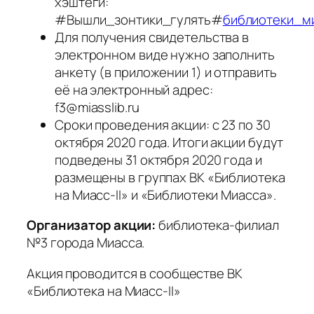
хэштеги:
#Вышли_зонтики_гулять#
библиотеки_м
Для получения свидетельства в
электронном виде нужно заполнить
анкету (в приложении 1) и отправить
её на электронный адрес:
f3@miasslib.ru
Сроки проведения акции: с 23 по 30
октября 2020 года. Итоги акции будут
подведены 31 октября 2020 года и
размещены в группах ВК «Библиотека
на Миасс-II» и «Библиотеки Миасса».
Организатор акции:
библиотека-филиал
№3 города Миасса.
Акция проводится в сообществе ВК
«Библиотека на Миасс-II»