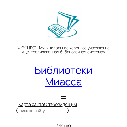
Перейти
к
содержимому
МКУ "ЦБС" | Муниципальное казенное учреждение
«Централизованная библиотечная система»
Библиотеки
Миасса
Карта сайта
Слабовидящим
Поиск
Меню