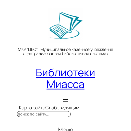
Перейти
к
содержимому
МКУ "ЦБС" | Муниципальное казенное учреждение
«Централизованная библиотечная система»
Библиотеки
Миасса
Карта сайта
Слабовидящим
Поиск
Меню