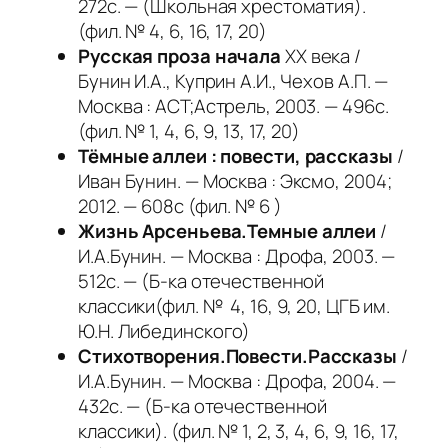
272с. — (Школьная хрестоматия).
(фил. № 4, 6, 16, 17, 20)
Русская проза начала
ХХ века /
Бунин И.А., Куприн А.И., Чехов А.П. —
Москва : АСТ;Астрель, 2003. — 496с.
(фил. № 1, 4, 6, 9, 13, 17, 20)
Тёмные аллеи : повести, рассказы
/
Иван Бунин. — Москва : Эксмо, 2004;
2012. — 608с (фил. № 6 )
Жизнь Арсеньева.Темные аллеи
/
И.А.Бунин. — Москва : Дрофа, 2003. —
512с. — (Б-ка отечественной
классики(фил. № 4, 16, 9, 20, ЦГБ им.
Ю.Н. Либединского)
Стихотворения.Повести.Рассказы
/
И.А.Бунин. — Москва : Дрофа, 2004. —
432с. — (Б-ка отечественной
классики). (фил. № 1, 2, 3, 4, 6, 9, 16, 17,