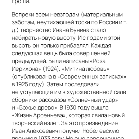
гроши.
Вопреки всем невзгодам (материальным
заботам, неутихающей тоски по России и т.
д.) творчество Ивана Бунина стало
набирать новую высоту. И с годами этой
высоты он только прибавлял. Каждая
следующая вещь была совершенней
предыдущей. Были написаны «Роза
Иерихона» (1924), «Митина любовь»
(опубликована в «Современных записках»
в 1925 году). Затем последовали
не уступающие им в художественной силе
сборники рассказов «Солнечный удар»
и «Божье древо». В 1930 году вышла
«Жизнь Арсеньева», которая явила новый
творческий взлет. За это произведение
Иван Алексеевич получил Нобелевскую
премию в 1933 году. Но еще совершеннее