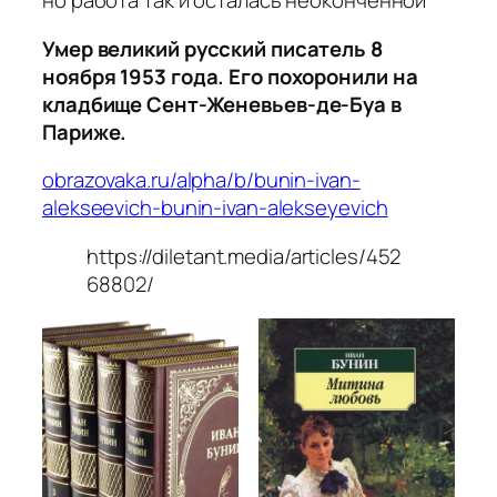
но работа так и осталась неоконченной
Умер великий русский писатель 8
ноября 1953 года. Его похоронили на
кладбище Сент-Женевьев-де-Буа в
Париже.
obrazovaka.ru/alpha/b/bunin-ivan-
alekseevich-bunin-ivan-alekseyevich
https://diletant.media/articles/452
68802/