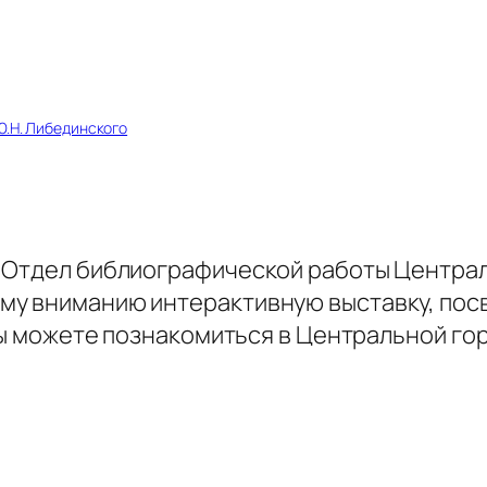
Ю.Н. Либединского
! Отдел библиографической работы Центра
му вниманию интерактивную выставку, по
 вы можете познакомиться в Центральной го