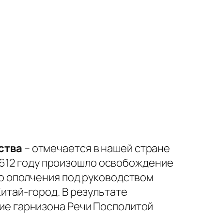
ства
– отмечается в нашей стране
в 1612 году произошло освобождение
го ополчения под руководством
итай-город. В результате
ие гарнизона Речи Посполитой