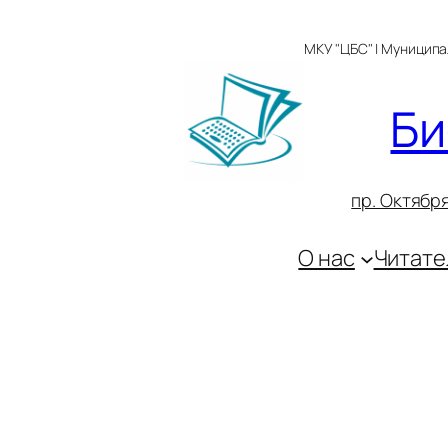
Перейти
к
МКУ "ЦБС" | Муницип
содержимому
Би
пр. Октября
О нас
Читате