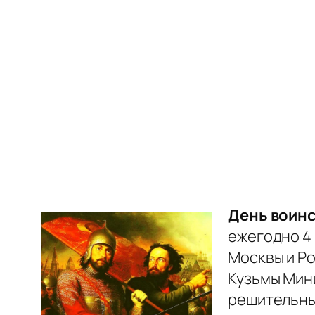
День воинс
ежегодно 4 
Москвы и Ро
Кузьмы Мин
решительны