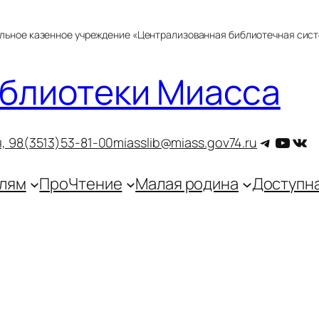
альное казенное учреждение «Централизованная библиотечная сис
блиотеки Миасса
Telegra
YouT
ВКо
, 9
8(3513)53-81-00
miasslib@miass.gov74.ru
лям
ПроЧтение
Малая родина
Доступн