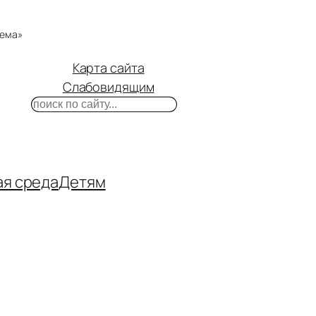
тема»
Карта сайта
Слабовидящим
Поиск
m
ube
нтакте
ая среда
Детям