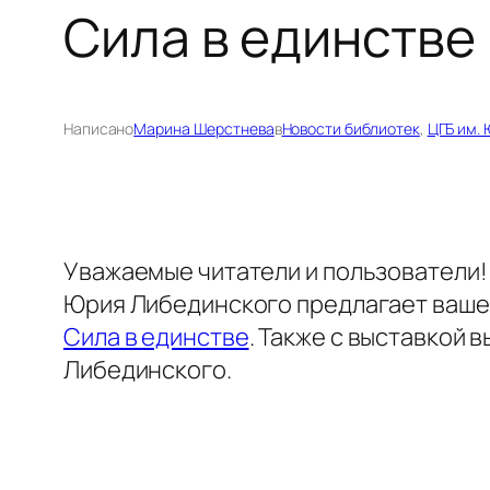
Сила в единстве
Написано
Марина Шерстнева
в
Новости библиотек
, 
ЦГБ им. 
Уважаемые читатели и пользователи
Юрия Либединского предлагает ваше
Сила в единстве
. Также с выставкой
Либединского.