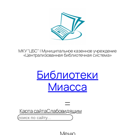
Перейти
к
содержимому
МКУ "ЦБС" | Муниципальное казенное учреждение
«Централизованная библиотечная система»
Библиотеки
Миасса
Карта сайта
Слабовидящим
Поиск
Меню