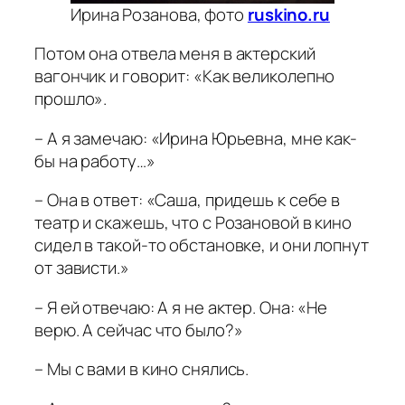
Ирина Розанова, фото
ruskino.ru
Потом она отвела меня в актерский
вагончик и говорит: «Как великолепно
прошло».
– А я замечаю: «Ирина Юрьевна, мне как-
бы на работу…»
– Она в ответ: «Саша, придешь к себе в
театр и скажешь, что с Розановой в кино
сидел в такой-то обстановке, и они лопнут
от зависти.»
– Я ей отвечаю: А я не актер. Она: «Не
верю. А сейчас что было?»
– Мы с вами в кино снялись.