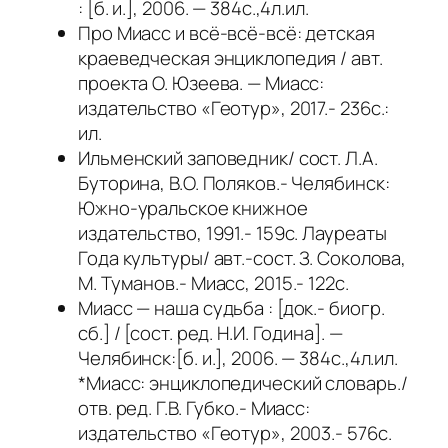
: [б. и.], 2006. — 384с.,4л.ил.
Про Миасс и всё-всё-всё: детская
краеведческая энциклопедия / авт.
проекта О. Юзеева. — Миасс:
издательство «Геотур», 2017.- 236с.:
ил.
Ильменский заповедник/ сост. Л.А.
Буторина, В.О. Поляков.- Челябинск:
Южно-уральское книжное
издательство, 1991.- 159с. Лауреаты
Года культуры/ авт.-сост. З. Соколова,
М. Туманов.- Миасс, 2015.- 122с.
Миасс — наша судьба : [док.- биогр.
сб.] / [сост. ред. Н.И. Година]. —
Челябинск:[б. и.], 2006. — 384с.,4л.ил.
*Миасс: энциклопедический словарь./
отв. ред. Г.В. Губко.- Миасс:
издательство «Геотур», 2003.- 576с.