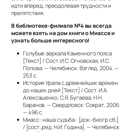
идти вперед, преодолевая трудности и
препятствия.
В библиотеке-филиале №4 вы всегда
можете взять на дом книги о Миассе и
узнать больше интересного!
Голубые зеркала Каменного пояса
[Текст] / Сост. И.С. Огновская, И.С.
Попова. — Челябинск: Взгляд, 2004. —
253 с.
История Урала с древнейших времен
до наших дней [Текст] / Сост. И.А.
Алексашенко, С.Я. Бугаева, Н.Н.
Баранов. — Свердловск: Сократ, 2006.
— 496 с.
Миасс- наша судьба : [док.-биогр.сб.]
/ [сост.,ред. Н.И. Година]. — Челябинск