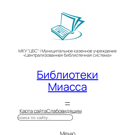
Перейти
к
содержимому
МКУ "ЦБС" | Муниципальное казенное учреждение
«Централизованная библиотечная система»
Библиотеки
Миасса
Карта сайта
Слабовидящим
Поиск
Меню