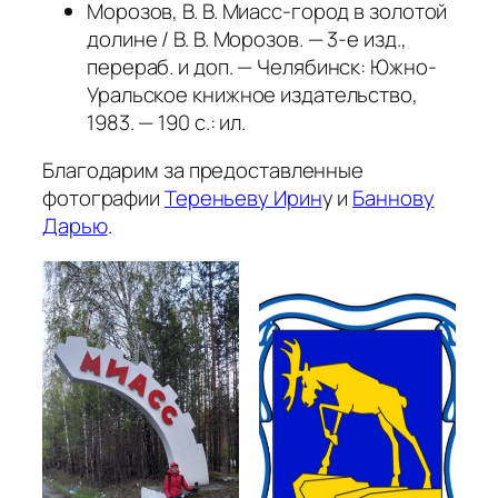
Морозов, В. В. Миасс-город в золотой
долине / В. В. Морозов. — 3-е изд.,
перераб. и доп. — Челябинск: Южно-
Уральское книжное издательство,
1983. — 190 с.: ил.
Благодарим за предоставленные
фотографии
Тереньеву Ирин
у и
Баннову
Дарью
.