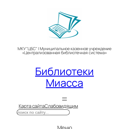
Перейти
к
содержимому
МКУ "ЦБС" | Муниципальное казенное учреждение
«Централизованная библиотечная система»
Библиотеки
Миасса
Карта сайта
Слабовидящим
Поиск
Меню