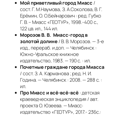
Мой приветливый город Миасс
/
сост. Г. М.Наумова, З. А.Соколова, В. Г.
Ерёмин, О. О.Бейнарович : ред. Губко
Г. В. – Миасс «ГЕОТУР», 1998.-400 с.,
122 цв. ил., 144 ил.
Морозов В. В.
Миасс
-город в
золотой долине
/ В. В. Морозов. — 3-е
изд., перераб. и доп. — Челябинск :
Южно-Уральское книжное
издательство, 1983. — 190 с. : ил.
Почетные граждане города Миасса
/ сост. З. А. Карманова ; ред. Н. И.
Година. — Челябинск : 2008. — 288 с. :
ил.
Про Миасс и всё-всё-всё
: детская
краеведческая энциклопедия / авт.
проекта О. Юзеева. — Миасс:
издательство «ГЕОТУР», 2017.- 236с.: