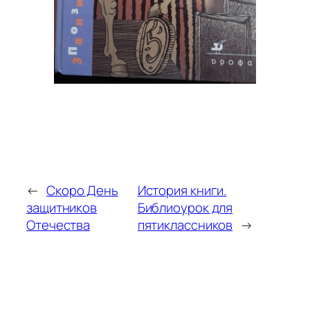
←
Скоро День
История книги.
защитников
Библиоурок для
Отечества
пятиклассников
→