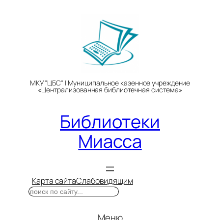
Перейти
к
содержимому
МКУ "ЦБС" | Муниципальное казенное учреждение
«Централизованная библиотечная система»
Библиотеки
Миасса
Карта сайта
Слабовидящим
Поиск
Меню