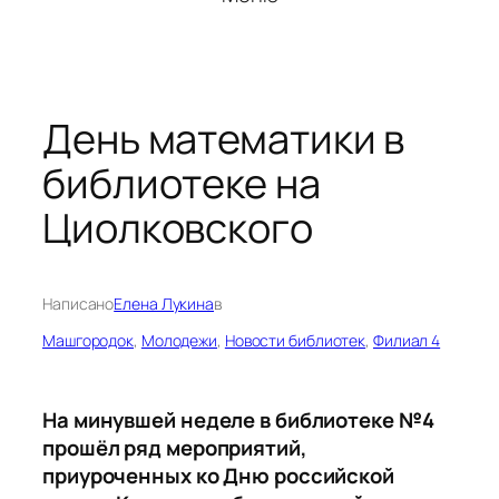
День математики в
библиотеке на
Циолковского
Написано
Елена Лукина
в
Машгородок
, 
Молодежи
, 
Новости библиотек
, 
Филиал 4
На минувшей неделе в библиотеке №4
прошёл ряд мероприятий,
приуроченных ко Дню российской