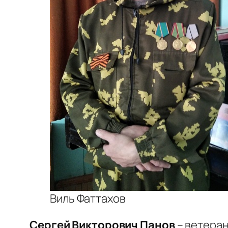
Виль Фаттахов
Сергей Викторович Панов
– ветеран