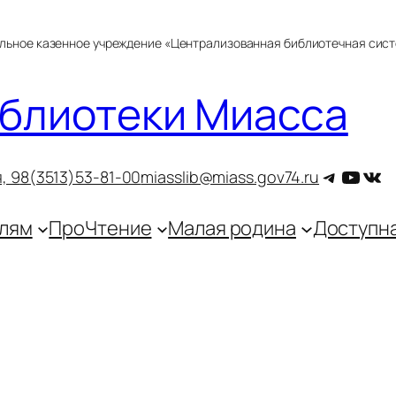
альное казенное учреждение «Централизованная библиотечная сис
блиотеки Миасса
Telegra
YouT
ВКо
, 9
8(3513)53-81-00
miasslib@miass.gov74.ru
лям
ПроЧтение
Малая родина
Доступн