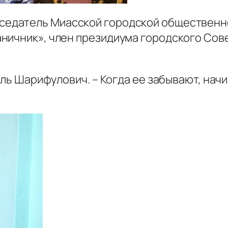
дседатель Миасской городской общественн
ничник», член президиума городского Сов
иль Шарифулович. – Когда ее забывают, нач