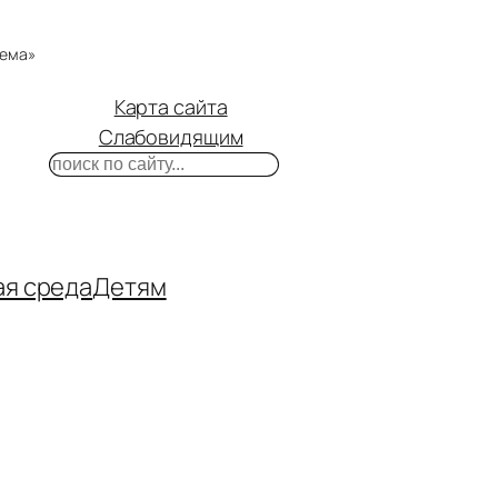
тема»
Карта сайта
Слабовидящим
Поиск
m
ube
нтакте
ая среда
Детям