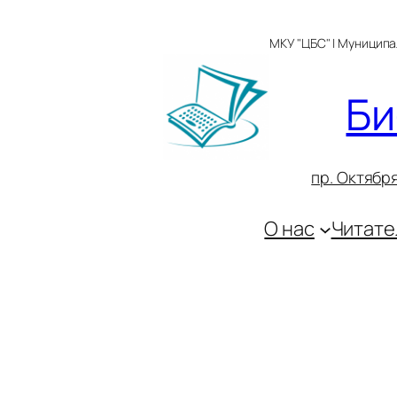
Перейти
к
МКУ "ЦБС" | Муницип
содержимому
Би
пр. Октября
О нас
Читате