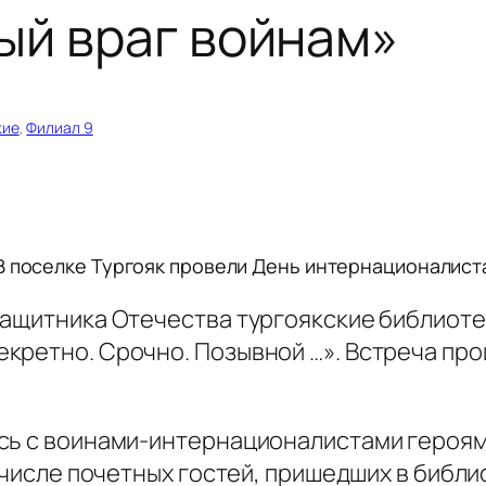
ый враг войнам»
кие
, 
Филиал 9
В поселке Тургояк провели День интернационалист
защитника Отечества тургоякские библиот
кретно. Срочно. Позывной …». Встреча про
сь с воинами-интернационалистами героям
числе почетных гостей, пришедших в библиот