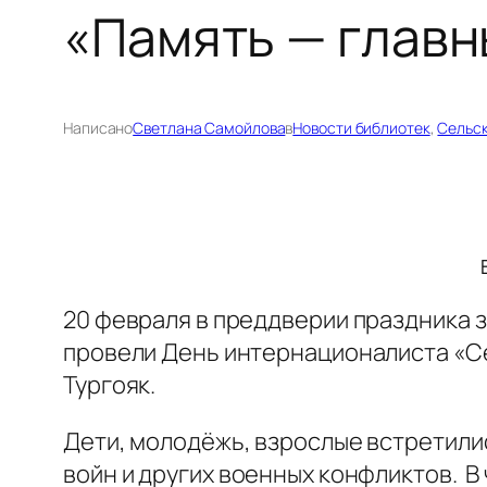
«Память — главн
Написано
Светлана Самойлова
в
Новости библиотек
, 
Сельс
20 февраля в преддверии праздника 
провели День интернационалиста «Се
Тургояк.
Дети, молодёжь, взрослые встретили
войн и других военных конфликтов. В 