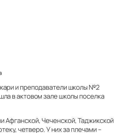
а
екари и преподаватели школы №2
шла в актовом зале школы поселка
и Афганской, Чеченской, Таджикской
еку, четверо. У них за плечами –