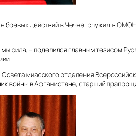
н боевых действий в Чечне, служил в ОМО
 мы сила, – поделился главным тезисом Рус
мии.
н Совета миасского отделения Всероссийс
ик войны в Афганистане, старший прапорщи