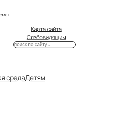
тема»
Карта сайта
Слабовидящим
Поиск
m
ube
нтакте
ая среда
Детям