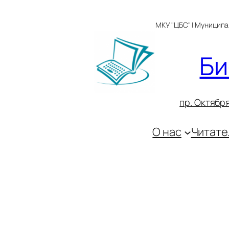
Перейти
к
МКУ "ЦБС" | Муницип
содержимому
Би
пр. Октября
О нас
Читате