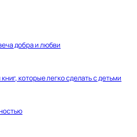
веча добра и любви
 книг, которые легко сделать с детьми
нностью