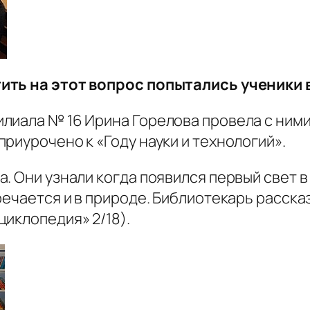
ить на этот вопрос попытались ученики 
лиала № 16 Ирина Горелова провела с ними
риурочено к «Году науки и технологий».
. Они узнали когда появился первый свет в
речается и в природе. Библиотекарь расска
иклопедия» 2/18).