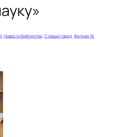
науку»
й
, 
Новости библиотек
, 
Старый город
, 
Филиал 16