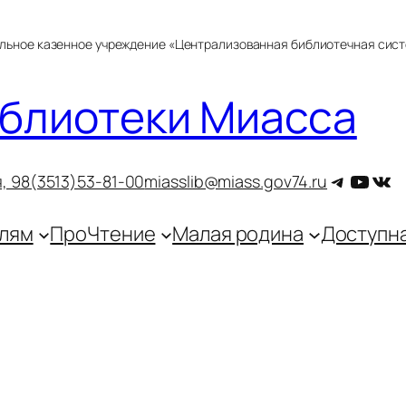
альное казенное учреждение «Централизованная библиотечная сис
блиотеки Миасса
Telegra
YouT
ВКо
, 9
8(3513)53-81-00
miasslib@miass.gov74.ru
лям
ПроЧтение
Малая родина
Доступн