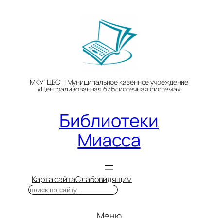
Перейти
к
содержимому
МКУ "ЦБС" | Муниципальное казенное учреждение
«Централизованная библиотечная система»
Библиотеки
Миасса
Карта сайта
Слабовидящим
Поиск
Меню