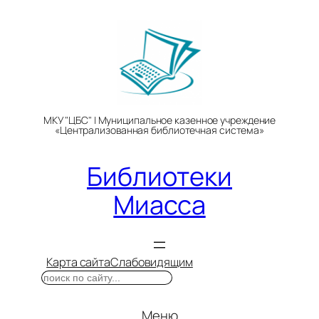
Перейти
к
содержимому
МКУ "ЦБС" | Муниципальное казенное учреждение
«Централизованная библиотечная система»
Библиотеки
Миасса
Карта сайта
Слабовидящим
Поиск
Меню