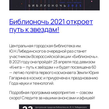
Библионочь 2021 откроет
путь к звездам!
Центральная городская библиотека им.
Ю.Н.Либединского в очередной раз станет
участником Всероссийской акции «Библионочь».
В 2021 году она пройдёт 23 апреля под девизом
«Книга — путь к звёздам » и будет посвящена 60
— летию полёта первого космонавта Земли Юрия
Гагарина в космос и приурочена к празднованию
Года науки и технологий.
Подробная программа мероприятия — совсем
скоро! Следите за нашими анонсами и афишей!