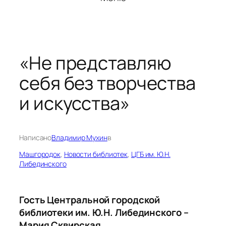
«Не представляю
себя без творчества
и искусства»
Написано
Владимир Мухин
в
Машгородок
, 
Новости библиотек
, 
ЦГБ им. Ю.Н.
Либединского
Гость Центральной городской
библиотеки им. Ю.Н. Либединского –
Мария Сквирская