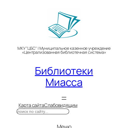
Перейти
к
содержимому
МКУ "ЦБС" | Муниципальное казенное учреждение
«Централизованная библиотечная система»
Библиотеки
Миасса
Карта сайта
Слабовидящим
Поиск
Меню