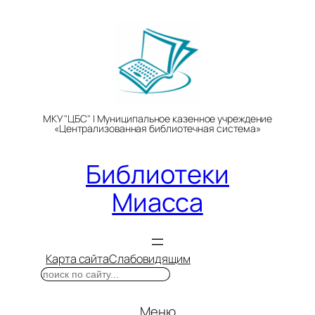
Перейти
к
содержимому
МКУ "ЦБС" | Муниципальное казенное учреждение
«Централизованная библиотечная система»
Библиотеки
Миасса
Карта сайта
Слабовидящим
Поиск
Меню