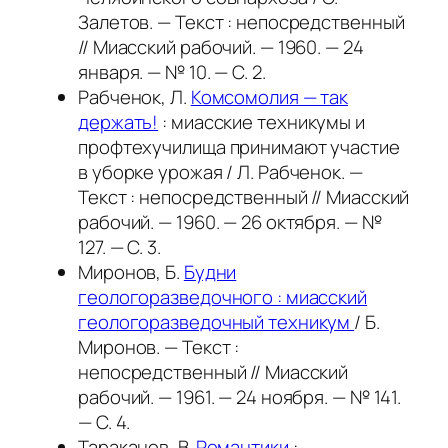
Залетов. — Текст : непосредственный
// Миасский рабочий. — 1960. — 24
января. — № 10. — С. 2.
Рабченок, Л.
Комсомолия — так
держать!
: миасские техникумы и
профтехучилища принимают участие
в уборке урожая / Л. Рабченок. —
Текст : непосредственный // Миасский
рабочий. — 1960. — 26 октября. — №
127. — С. 3.
Миронов, Б.
Будни
геологоразведочного : миасский
геологоразведочный техникум
/ Б.
Миронов. — Текст :
непосредственный // Миасский
рабочий. — 1961. — 24 ноября. — № 141.
— С. 4.
Тараканов, В.
Романтики
: