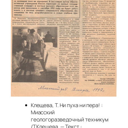
Клещева, Т. Ни пуха ни пера! :
Миасский
геологоразведочный техникум
/Т.Клещева. — Текст :