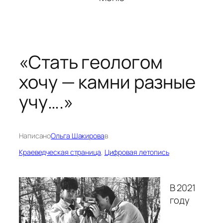
«Стать геологом
хочу — камни разные
учу….»
Написано
Ольга Шакирова
в
Краеведческая страница
, 
Цифровая летопись
В 2021
году