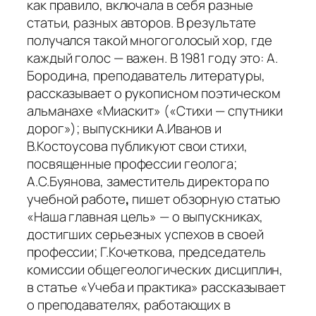
как правило, включала в себя разные
статьи, разных авторов. В результате
получался такой многоголосый хор, где
каждый голос — важен. В 1981 году это:
А.
Бородина, преподаватель литературы
,
рассказывает о рукописном поэтическом
альманахе «Миаскит» («Стихи — спутники
дорог»);
выпускники А.Иванов и
В.Костоусова
публикуют свои стихи,
посвященные профессии геолога;
А.С.Буянова, заместитель директора по
учебной работе
,
пишет обзорную статью
«Наша главная цель» — о выпускниках,
достигших серьезных успехов в своей
профессии;
Г.Кочеткова, председатель
комиссии общегеологических дисциплин,
в статье «Учеба и практика» рассказывает
о преподавателях, работающих в