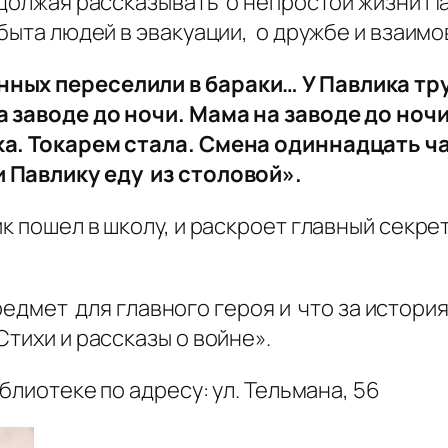
одолжая рассказывать о непростой жизни Па
 быта людей в эвакуации, о дружбе и взаимо
нных переселили в бараки… У Павлика тр
а заводе до ночи. Мама на заводе до ноч
ка. Токарем стала. Смена одиннадцать ч
 Павлику еду из столовой».
ик пошел в школу, и раскроет главный секре
предмет для главного героя и что за истор
Стихи и рассказы о войне».
блиотеке по адресу: ул. Тельмана, 56