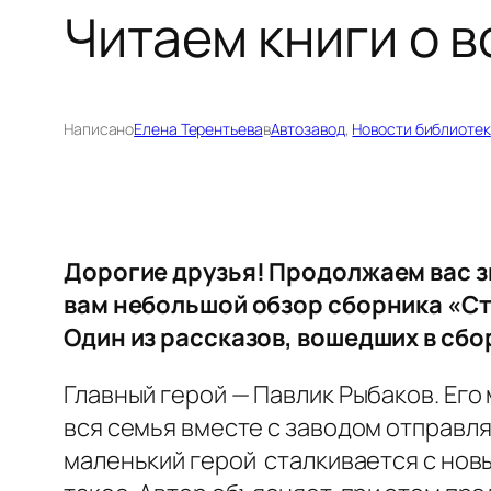
Читаем книги о 
Написано
Елена Терентьева
в
Автозавод
, 
Новости библиотек
Дорогие друзья! Продолжаем вас з
вам небольшой обзор сборника «Сти
Один из рассказов, вошедших в сбо
Главный герой — Павлик Рыбаков. Его 
вся семья вместе с заводом отправляе
маленький герой сталкивается с новы