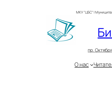
Перейти
к
МКУ "ЦБС" | Муницип
содержимому
Би
пр. Октября
О нас
Читате