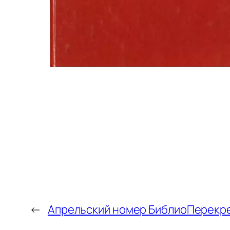
←
Апрельский номер БиблиоПерекре