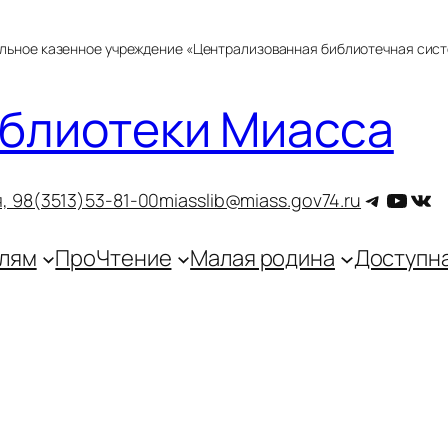
альное казенное учреждение «Централизованная библиотечная сис
блиотеки Миасса
Telegra
YouT
ВКо
, 9
8(3513)53-81-00
miasslib@miass.gov74.ru
лям
ПроЧтение
Малая родина
Доступн