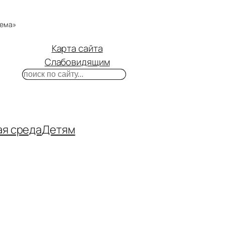
тема»
Карта сайта
Слабовидящим
Поиск
m
ube
нтакте
ая среда
Детям