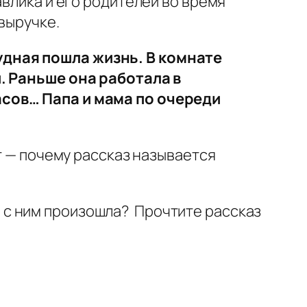
влика и его родителей во время
выручке.
удная пошла жизнь. В комнате
и. Раньше она работала в
асов… Папа и мама по очереди
т — почему рассказ называется
ия с ним произошла? Прочтите рассказ