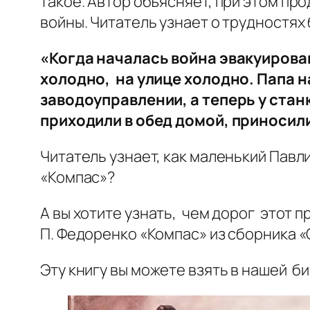
такое. Автор объясняет, при этом пр
войны. Читатель узнает о трудностях
«Когда началась война эвакуирова
холодно, на улице холодно. Папа н
заводоуправлении, а теперь у стан
приходили в обед домой, приносили
Читатель узнает, как маленький Павл
«Компас»?
А вы хотите узнать, чем дорог этот 
П. Федоренко «Компас» из сборника «
Эту книгу вы можете взять в нашей би