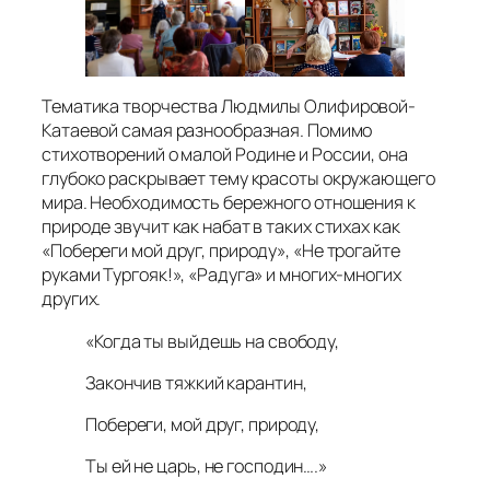
Тематика творчества Людмилы Олифировой-
Катаевой самая разнообразная. Помимо
стихотворений о малой Родине и России, она
глубоко раскрывает тему красоты окружающего
мира. Необходимость бережного отношения к
природе звучит как набат в таких стихах как
«Побереги мой друг, природу», «Не трогайте
руками Тургояк!», «Радуга» и многих-многих
других.
«Когда ты выйдешь на свободу,
Закончив тяжкий карантин,
Побереги, мой друг, природу,
Ты ей не царь, не господин….»