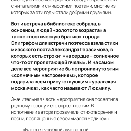
с читателями и с миасскими поэтами, многие из
которых за эти годы стали добрыми друзьями.
Вот и встреча в библиотеке собрала, в
основном, людей «золотого возраста» а
также «поэтическую братию» города.
Эпиграфом для встречи поэтесса взяла стихи
миасского поэта Александра Герасимова, в
которых есть строки: «на сердце – солнечное
что-то от пролетающей пчелы». И на самом
деле все мероприятие было проникнуто этим
«солнечным настроением», которое
подарила всем присутствующим «уральская
москвичка», как часто называют Людмилу.
Значительная часть мероприятия она посвятила
родному городу и его окрестностям. В
исполнении автора прозвучали стихотворения и
песни, посвященные своей «малой Родине»::
«Блеснет улыбкой лучезарной