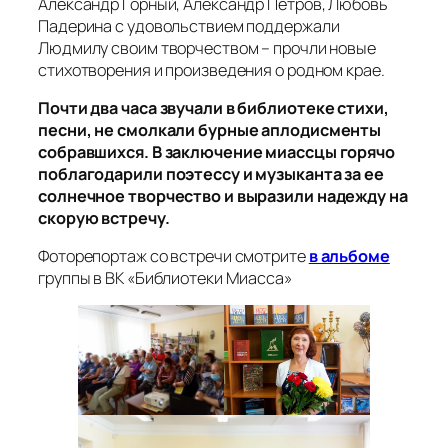
Александр Горный, Александр Петров, Любовь
Падерина с удовольствием поддержали
Людмилу своим творчеством – прочли новые
стихотворения и произведения о родном крае.
Почти два часа звучали в библиотеке стихи,
песни, не смолкали бурные аплодисменты
собравшихся. В заключение миассцы горячо
поблагодарили поэтессу и музыканта за ее
солнечное творчество и выразили надежду на
скорую встречу.
Фоторепортаж со встречи смотрите
в альбоме
группы в ВК «Библиотеки Миасса»