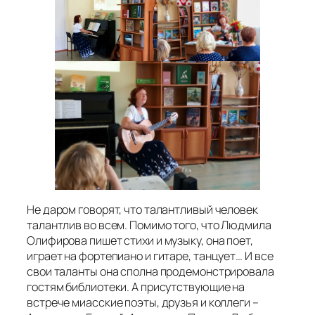
Не даром говорят, что талантливый человек
талантлив во всем. Помимо того, что Людмила
Олифирова пишет стихи и музыку, она поет,
играет на фортепиано и гитаре, танцует… И все
свои таланты она сполна продемонстрировала
гостям библиотеки. А присутствующие на
встрече миасские поэты, друзья и коллеги –