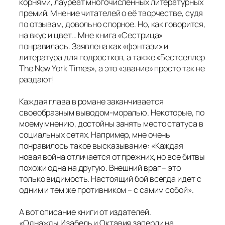
корнями, лауреат многочисленных литературных
премий. Мнение читателей о её творчестве, судя
по отзывам, довольно спорное. Но, как говорится,
на вкус и цвет… Мне книга «Сестрица»
понравилась. Заявлена как «фэнтази» и
литература для подростков, а также «Бестселлер
The New York Times», а это «звание» просто так не
раздают!
Каждая глава в романе заканчивается
своеобразным выводом-моралью. Некоторые, по
моему мнению, достойны занять место статуса в
социальных сетях. Например, мне очень
понравилось такое высказывание: «Каждая
новая война отличается от прежних, но все битвы
похожи одна на другую. Внешний враг – это
только видимость. Настоящий бой всегда идет с
одним и тем же противником – с самим собой».
А вот описание книги от издателей.
«Однажды Изабель и Октавия заперли на