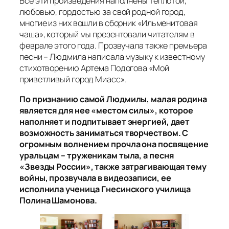
Все эти произведения наполнены теплотой,
любовью, гордостью за свой родной город,
многие из них вошли в сборник «Ильменитовая
чаша», который мы презентовали читателям в
феврале этого года. Прозвучала также премьера
песни – Людмила написала музыку к известному
стихотворению Артема Подогова «Мой
приветливый город Миасс».
По признанию самой Людмилы, малая родина
является для нее «местом силы», которое
наполняет и подпитывает энергией, дает
возможность заниматься творчеством. С
огромным волнением прочла она посвящение
уральцам – труженикам тыла, а песня
«Звезды России», также затрагивающая тему
войны, прозвучала в видеозаписи, ее
исполнила ученица Гнесинского училища
Полина Шамонова.