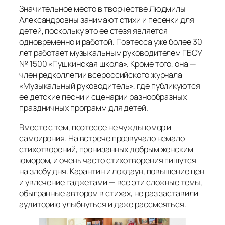
Значительное место в творчестве Людмилы
Александровны занимают стихи и песенки для
детей, поскольку это ее стезя является
одновременно и работой. Поэтесса уже более 30
лет работает музыкальным руководителем ГБОУ
№ 1500 «Пушкинская школа». Кроме того, она —
член редколлегии всероссийского журнала
«Музыкальный руководитель», где публикуются
ее детские песни и сценарии разнообразных
праздничных программ для детей.
Вместе с тем, поэтессе не чужды юмор и
самоирония. На встрече прозвучало немало
стихотворений, пронизанных добрым женским
юмором, и очень часто стихотворения пишутся
на злобу дня. Карантин и локдаун, повышение цен
и увлечение гаджетами — все эти сложные темы,
обыгранные автором в стихах, не раз заставили
аудиторию улыбнуться и даже рассмеяться.