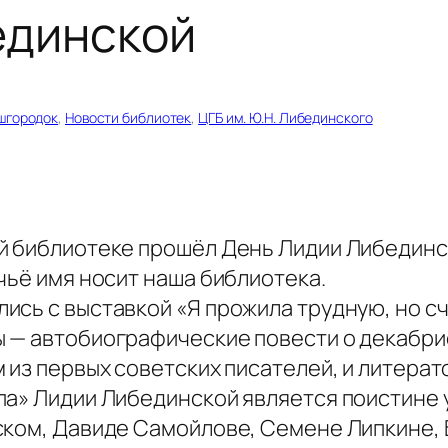
единской
шгородок
, 
Новости библиотек
, 
ЦГБ им. Ю.Н. Либединского
й библиотеке прошёл День Лидии Либединск
чьё имя носит наша библиотека.
ись с выставкой «Я прожила трудную, но сч
 — автобиографические повести о декабрист
 из первых советских писателей, и литерат
мпа» Лидии Либединской является поистин
ском, Давиде Самойлове, Семене Липкине, 