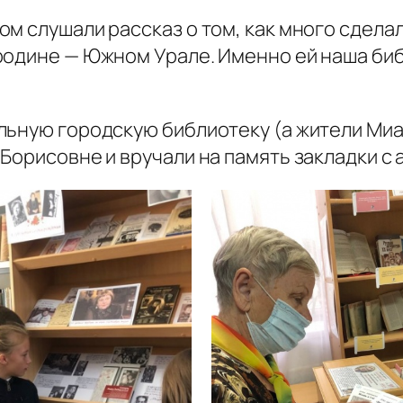
м слушали рассказ о том, как много сдела
родине — Южном Урале. Именно ей наша биб
льную городскую библиотеку (а жители Миа
Борисовне и вручали на память закладки с 