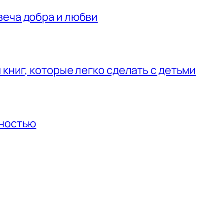
веча добра и любви
 книг, которые легко сделать с детьми
нностью