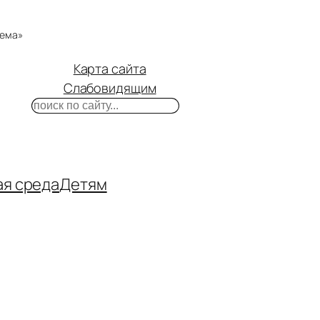
тема»
Карта сайта
Слабовидящим
Поиск
m
ube
нтакте
ая среда
Детям