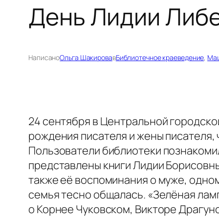
День Лидии Либ
Написано
Ольга Шакирова
в
Библиотечное краеведение
, 
Ма
24 сентября в Центральной городско
рождения писателя и жены писателя, 
Пользователи библиотеки познакомил
представлены книги Лидии Борисовны
также её воспоминания о муже, одном
семья тесно общалась. «Зелёная ла
о Корнее Чуковском, Викторе Драгун