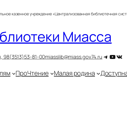
альное казенное учреждение «Централизованная библиотечная сис
блиотеки Миасса
Telegra
YouT
ВКо
, 9
8(3513)53-81-00
miasslib@miass.gov74.ru
лям
ПроЧтение
Малая родина
Доступн