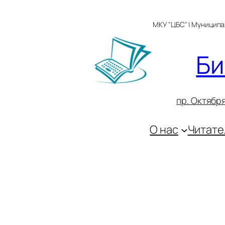
Перейти
к
МКУ "ЦБС" | Муницип
содержимому
Би
пр. Октября
О нас
Читате