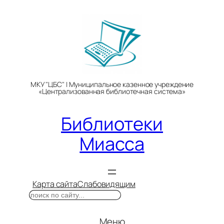
Перейти
к
содержимому
МКУ "ЦБС" | Муниципальное казенное учреждение
«Централизованная библиотечная система»
Библиотеки
Миасса
Карта сайта
Слабовидящим
Поиск
Меню