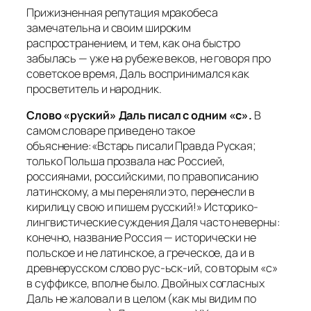
Прижизненная репутация мракобеса
замечательна и своим широким
распространением, и тем, как она быстро
забылась — уже на рубеже веков, не говоря про
советское время, Даль воспринимался как
просветитель и народник.
Слово «руский» Даль писал с одним «с».
В
самом словаре приведено такое
объяснение:
«Встарь писали Правда Руская;
только Польша прозвала нас Россией,
россиянами, российскими, по правописанию
латинскому, а мы переняли это, перенесли в
кирилицу свою и пишем русский
!» Историко-
лингвистические суждения Даля часто неверны:
конечно, название Россия — исторически не
польское и не латинское, а греческое, да и в
древнерусском слово рус-ьск-ий, со вторым «с»
в суффиксе, вполне было. Двойных согласных
Даль не жаловал и в целом (как мы видим по