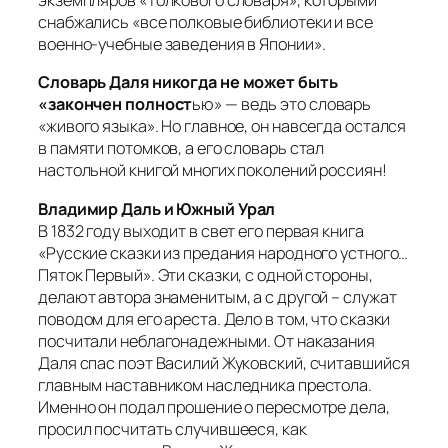
экземпляров «Толкового словаря», которыми
снабжались «все полковые библиотеки и все
военно-учебные заведения в Японии».
Словарь Даля никогда не может быть
«закончен полност
ью» — ведь это словарь
«живого языка». Но главное, он навсегда остался
в памяти потомков, а его словарь стал
настольной книгой многих поколений россиян!
Владимир Даль и Южный Урал
В 1832 году выходит в свет его первая книга
«Русские сказки из предания народного устного…
Пяток Первый». Эти сказки, с одной стороны,
делают автора знаменитым, а с другой – служат
поводом для его ареста. Дело в том, что сказки
посчитали неблагонадежными. От наказания
Даля спас поэт Василий Жуковский, считавшийся
главным наставником наследника престола.
Именно он подал прошение о пересмотре дела,
просил посчитать случившееся, как