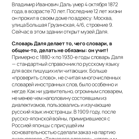
Владимир Иванович Даль умер 4 октября 1872
года, в возрасте 70 лет. Последние 12 лет жизни
он прожил в своем доме по адресу: Москва,
улица Большая Грузинская, 4/6, строение 9.
Сейчас в этом здании открыт музей Даля.
Словарь Даля делает то, чего словари, в
общем-то, делать не обязаны: он учит!
Примерно с 1880-х по 1930-е годы словарь Даля
— стандартный справочник по русскому языку
для всех пишущих или читающих. Больше
«проверить слово», не считая многочисленных
словарей иностранных слов, было особенно и
негде. Как ни удивительно, огромным словарем,
не менее чем наполовину состоявшим из
диалектизмов, пользовались и изучающие
русский язык иностранцы. В 1909 году, после
русско-японской войны, примирившиеся с
Россией японцы с присущей им
основательностью сделали заказ на партию