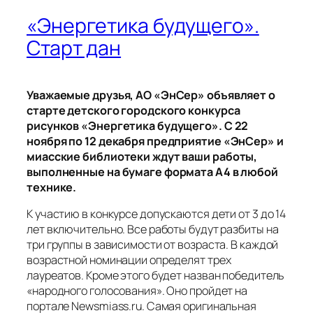
«Энергетика будущего».
Старт дан
Уважаемые друзья, АО «ЭнСер» объявляет о
старте детского городского конкурса
рисунков «Энергетика будущего». С 22
ноября по 12 декабря предприятие «ЭнСер» и
миасские библиотеки ждут ваши работы,
выполненные на бумаге формата А4 в любой
технике.
К участию в конкурсе допускаются дети от 3 до 14
лет включительно. Все работы будут разбиты на
три группы в зависимости от возраста. В каждой
возрастной номинации определят трех
лауреатов. Кроме этого будет назван победитель
«народного голосования». Оно пройдет на
портале Newsmiass.ru. Самая оригинальная