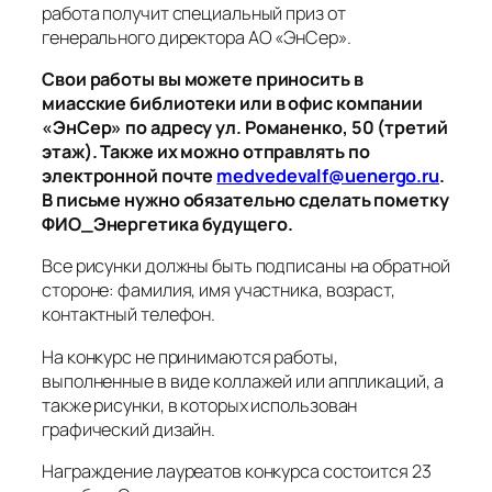
работа получит специальный приз от
генерального директора АО «ЭнСер».
Свои работы вы можете приносить в
миасские библиотеки или в офис компании
«ЭнСер» по адресу ул. Романенко, 50 (третий
этаж). Также их можно отправлять по
электронной почте
medvedevalf@uenergo.ru
.
В письме нужно обязательно сделать пометку
ФИО_Энергетика будущего.
Все рисунки должны быть подписаны на обратной
стороне: фамилия, имя участника, возраст,
контактный телефон.
На конкурс не принимаются работы,
выполненные в виде коллажей или аппликаций, а
также рисунки, в которых использован
графический дизайн.
Награждение лауреатов конкурса состоится 23