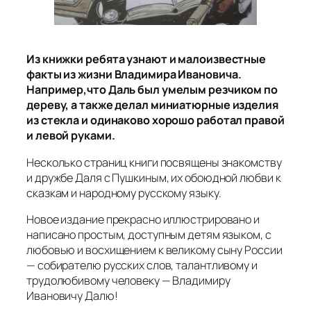
Из книжки ребята узнают и малоизвестные
факты из жизни Владимира Ивановича.
Например,что Даль был умелым резчиком по
дереву, а также делал миниатюрные изделия
из стекла и одинаково хорошо работал правой
и левой руками.
Несколько страниц книги посвящены знакомству
и дружбе Даля с Пушкиным, их обоюдной любви к
сказкам и народному русскому языку.
Новое издание прекрасно иллюстрировано и
написано простым, доступным детям языком, с
любовью и восхищением к великому сыну России
— собирателю русских слов, талантливому и
трудолюбивому человеку — Владимиру
Ивановичу Далю!