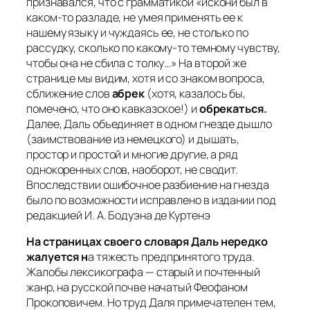
признавался, что с грамматикой
«искони был в
каком-то разладе, не умея применять ее к
нашему языку и чуждаясь ее, не столько по
рассудку, сколько по какому-то темному чувству,
чтобы она не сбила с толку…
» На второй же
странице мы видим, хотя и со знаком вопроса,
сближение слов
абрек
(хотя, казалось бы,
помечено, что оно кавказское!) и
обрекаться.
Далее, Даль объединяет в одном гнезде дышло
(заимствование из немецкого) и дышать,
простор и простой и многие другие, а ряд
однокоренных слов, наоборот, не сводит.
Впоследствии ошибочное разбиение на гнезда
было по возможности исправлено в издании под
редакцией И. А. Бодуэна де Куртенэ
На страницах своего словаря Даль нередко
жалуется н
а тяжесть предпринятого труда.
Жалобы лексикографа — старый и почтенный
жанр, на русской почве начатый Феофаном
Прокоповичем. Но труд Даля примечателен тем,