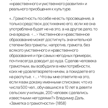
«нравственного и умственного развития» и
реального приобщения к культуре.
«…Грамотность по себе не есть просвещение, а
только средство к достижению его; если же она
употреблена будет не на это, а на другое дело, то
она вредна. <…> Умственное и нравственное
образование может достигнуть значительной
степени без грамоты; напротив, грамота, без
всякого умственного и нравственного
образования и при самых негодных примерах,
почти всегда доводит до худа. Сделав человека
грамотным, вы возбудили в нем потребности,
коих не удовлетворяете ничем, а покидаете его
на распутье. <…> Что вы мне ответите на это,
если я вам докажу именными списками, что из
числа 500 чел., обучавшихся в 10 лет в девяти
сельских училищах, 200 человек сделались
известными негодяями?» Владимир Даль.
«Заметка о грамотности» (1858)