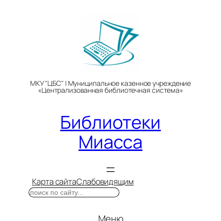
Перейти
к
содержимому
МКУ "ЦБС" | Муниципальное казенное учреждение
«Централизованная библиотечная система»
Библиотеки
Миасса
Карта сайта
Слабовидящим
Поиск
Меню