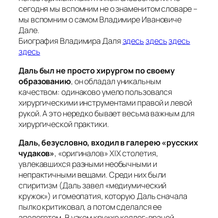
сегодня мы вспомним не о знаменитом словаре –
мы вспомним о самом Владимире Ивановиче
Дале.
Биография Владимира Даля
здесь
здесь
здесь
здесь
Даль был не просто хирургом по своему
образованию
, он обладал уникальным
качеством: одинаково умело пользовался
хирургическими инструментами правой и левой
рукой. А это нередко бывает весьма важным для
хирургической практики.
Даль, безусловно, входил в галерею «русских
чудаков»
, «оригиналов» XIX столетия,
увлекавшихся разными необычными и
непрактичными вещами. Среди них были
спиритизм (Даль завел «медиумический
кружок») и гомеопатия, которую Даль сначала
пылко критиковал, а потом сделался ее
апологетом. В узком кружке коллег-врачей,