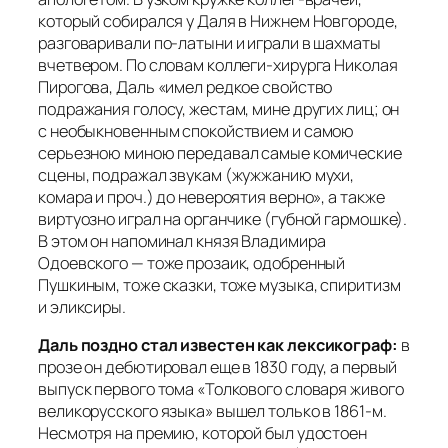
который собирался у Даля в Нижнем Новгороде,
разговаривали по-латыни и играли в шахматы
вчетвером. По словам коллеги-хирурга Николая
Пирогова, Даль «имел редкое свойство
подражания голосу, жестам, мине других лиц; он
с необыкновенным спокойствием и самою
серьезною миною передавал самые комические
сцены, подражал звукам (жужжанию мухи,
комара и проч.) до невероятия верно», а также
виртуозно играл на органчике (губной гармошке).
В этом он напоминал князя Владимира
Одоевского — тоже прозаик, одобренный
Пушкиным, тоже сказки, тоже музыка, спиритизм
и эликсиры.
Даль поздно стал известен как лексикограф:
в
прозе он дебютировал еще в 1830 году, а первый
выпуск первого тома «Толкового словаря живого
великорусского языка» вышел только в 1861-м.
Несмотря на премию, которой был удостоен