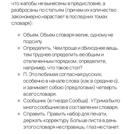
что жалобы не вынесены в предисловие, а
разбросаны по статьям (причем их количество
закономерно нарастает в последних томах
словаря):
Объем. Объем словаря велик, одному не
подсилу.
Определить. Чем проще и обиходнее вещь,
тем труднее определить ее общим и
отвлеченным порядком; определите,
например, что такое стол?
П. Это любимая согласная русских,
особенно в начале слова (как в средине о),
и занимает собою (предлогами) четверть
всего словаря.
Сообщник (в гнезде Сообща). У Грима было
много сообщников в составлении словаря.
Справить. Править набор для печати,
держать корректуру. Больше листа в день
этого словаря не справишь, глаз не станет.