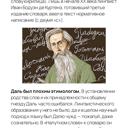
слову кирилица). Лишь в начале XX века лингвист
Иван Бодуэн де Куртенэ, готовивший третье
издание словаря, ввел в текст нормативное
написание (с двумя «с»).
Даль был плохим этимологом.
В установлении
родства слов и их принадлежности к общему
гнезду Даль часто ошибался. Лингвистического
образования у него не было, да и в целом научный
подход к языку был Далю чужд — пожалуй, даже
сознательно. В «Напутном слове» к словарю он