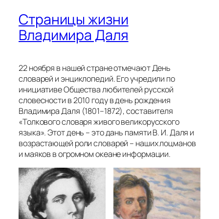
Страницы жизни
Владимира Даля
22 ноября в нашей стране отмечают День
словарей и энциклопедий. Его учредили по
инициативе Общества любителей русской
словесности в 2010 году в день рождения
Владимира Даля (1801–1872), составителя
«Толкового словаря живого великорусского
языка». Этот день – это дань памяти В. И. Даля и
возрастающей роли словарей – наших лоцманов
и маяков в огромном океане информации.