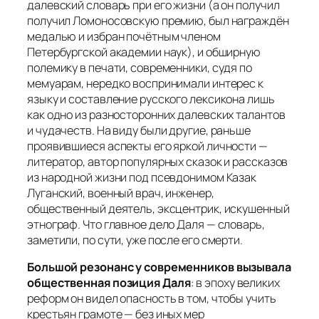
далевский словарь при его жизни (а он получил
получил Ломоносовскую премию, был награждён
медалью и избран почётным членом
Петербургской академии наук), и обширную
полемику в печати, современники, судя по
мемуарам, нередко воспринимали интерес к
языку и составление русского лексикона лишь
как одно из разносторонних далевских талантов
и чудачеств. На виду были другие, раньше
проявившиеся аспекты его яркой личности —
литератор, автор популярных сказок и рассказов
из народной жизни под псевдонимом Казак
Луганский, военный врач, инженер,
общественный деятель, эксцентрик, искушенный
этнограф. Что главное дело Даля — словарь,
заметили, по сути, уже после его смерти.
Большой резонанс у современников вызывала
общественная позиция Даля
: в эпоху великих
реформ он видел опасность в том, чтобы учить
крестьян грамоте — без иных мер