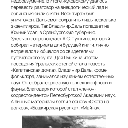
недоразумение. В итоге Жуковскому удалось
перевести разговор на анекдотический лад и
обвинения были сняты. Весь тираж был
уничтожен. Даль смог сохранить лишь несколько
экземпляров. Так Владимир Даль попадает на
Южный Урал, в Оренбургскую губернию.
Здесь он сопровождает А.С. Пушкина, который
собирал материалы для будущей книги, лично
встречался и общался со свидетелями
пугачевского бунта. Для Пушкина итогом
посещения Уральских степей стала повесть
«Капитанская дочка». Владимир Даль, кроме
фольклора, занимался изучением естественных
наук. Он собрал серьезную коллекцию флоры и
фауны, благодаря которой стал членом-
корреспондентом Петербургской Академии наук.
А личные материалы легли в основу «Охота на
волков», «Башкирская русалка», «Майна».