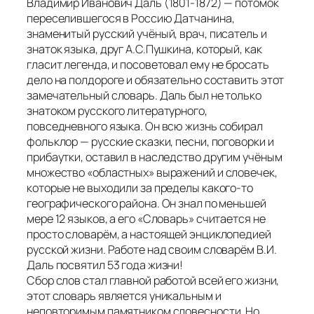
Владимир Иванович Даль (1801-1872) — потомок
переселившегося в Россию Датчанина,
знаменитый русский учёный, врач, писатель и
знаток языка, друг А.С.Пушкина, который, как
гласит легенда, и посоветовал ему не бросать
дело на полдороге и обязательно составить этот
замечательный словарь. Даль был не только
знатоком русского литературного,
повседневного языка. Он всю жизнь собирал
фольклор — русские сказки, песни, поговорки и
прибаутки, оставил в наследство другим учёным
множество «областных» выражений и словечек,
которые не выходили за пределы какого-то
географического района. Он знал по меньшей
мере 12 языков, а его «Словарь» считается не
просто словарём, а настоящей энциклопедией
русской жизни. Работе над своим словарём В.И.
Даль посвятил 53 года жизни!
Сбор слов стал главной работой всей его жизни,
этот словарь является уникальным и
неповторимым памятником словесности. Но