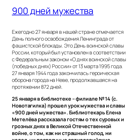
900 дней мужества
Ежегодно 27 января в нашей стране отмечается
День полного освобождения Ленинграда от
фашистской блокады. Это День воинской славы
России, который был установлен в соответствии
с Федеральным законом «О днях воинской славы
(победных днях) России» от 13 марта 1995 года.
27 января 1944 года закончилась героическая
оборона города на Неве, продолжавшаяся на
протяжении 872 дней.
25 января в библиотеке – филиале № 14 (с.
Новотагилка) прошел урок мужества и славы
«900 дней мужества». Библиотекарь Елена
Метелёва рассказала гостям о тех суровых и
грозных днях в Великой Отечественной
войне, о том, как ни страшный голод, ни
холод, ни постоянные артиллерийские