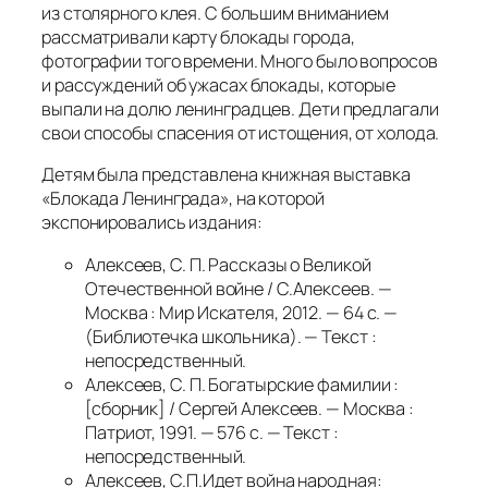
из столярного клея. С большим вниманием
рассматривали карту блокады города,
фотографии того времени. Много было вопросов
и рассуждений об ужасах блокады, которые
выпали на долю ленинградцев. Дети предлагали
свои способы спасения от истощения, от холода.
Детям была представлена книжная выставка
«Блокада Ленинграда», на которой
экспонировались издания:
Алексеев, С. П. Рассказы о Великой
Отечественной войне / С.Алексеев. —
Москва : Мир Искателя, 2012. — 64 с. —
(Библиотечка школьника). — Текст :
непосредственный.
Алексеев, С. П. Богатырские фамилии :
[сборник] / Сергей Алексеев. — Москва :
Патриот, 1991. — 576 с. — Текст :
непосредственный.
Алексеев, С.П.Идет война народная: