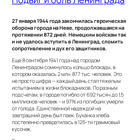
27 января 1944 года закончилась героическая
оборона города на Неве, продолжавшаяся на
протяжении 872 дней. Немецким войскам так
и не удалось вступить в Ленинград, сломить
сопротивление и дух его защитников.
Еще 8 сентября 1941 года над городом
Ленинградом сомкнулось кольцо блокады, в
котором оказалась 2 млн. 877 тыс. человек. Это
не просто цифра — каждый день стал тяжелым
испытанием в жизни блокадников. По разным
подсчетам, в городе погибло от 692 тысяч до 1,5
миллионов человек – и 97% из погибших умерли
от голода. Единственной надеждой на
завтрашний день был паек. Буханка хлеба
постепенно превратилась в 125-ти граммовый
кусочек.