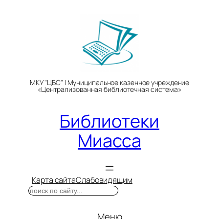
Перейти
к
содержимому
МКУ "ЦБС" | Муниципальное казенное учреждение
«Централизованная библиотечная система»
Библиотеки
Миасса
Карта сайта
Слабовидящим
Поиск
Меню