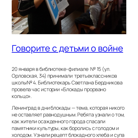
Говорите с детьми о войне
20 января в библиотеке-филиале № 15 (ул.
Орловская, 34) принимали третьеклассников
школы№ 4. Библиотекарь Светлана Бердникова
провела час истории «Блокады прорвано
кольцо».
Ленинград в дни блокады — тема, которая никого
не оставляет равнодушным. Ребята узнали о том,
как жители осажденного города спасали
памятники культуры, как боролись с голодом и
холодом. Узнали рецепт блокадного хлеба и супа