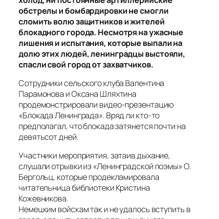
обстрелы и бомбардировки не смогли
сломить волю защитников и жителей
блокадного города. Несмотря на ужасные
лишения и испытания, которые выпали на
долю этих людей, ленинградцы выстояли,
спасли свой город от захватчиков.
Сотрудники сельского клуба Валентина
Парамонова и Оксана Шляхтина
продемонстрировали видео-презентацию
«Блокада Ленинграда». Вряд ли кто-то
предполагал, что блокада затянется почти на
девятьсот дней.
Участники мероприятия, затаив дыхание,
слушали отрывки из «Ленинградской поэмы» О.
Бергольц, которые продекламировала
читательница библиотеки Кристина
Кожевникова.
Немецким войскам так и не удалось вступить в