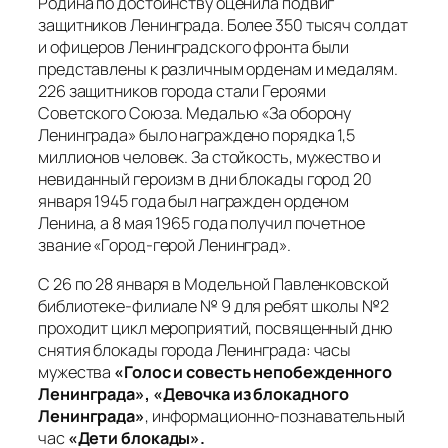
Родина по достоинству оценила подвиг
защитников Ленинграда. Более 350 тысяч солдат
и офицеров Ленинградского фронта были
представлены к различным орденам и медалям.
226 защитников города стали Героями
Советского Союза. Медалью «За оборону
Ленинграда» было награждено порядка 1,5
миллионов человек. За стойкость, мужество и
невиданный героизм в дни блокады город 20
января 1945 года был награжден орденом
Ленина, а 8 мая 1965 года получил почетное
звание «Город-герой Ленинград».
С 26 по 28 января в Модельной Павленковской
библиотеке-филиале № 9 для ребят школы №2
проходит цикл мероприятий, посвященный дню
снятия блокады города Ленинграда: часы
мужества
«Голос и совесть непобежденного
Ленинграда», «Девочка из блокадного
Ленинграда»
, информационно-познавательный
час
«Дети блокады».