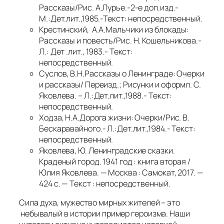
Рассказы/Рис. А.Лурье.-2-е доп.изд.-
М.:Дет.лит.,1985.-Текст: непосредственный.
Крестинский, А.А.Мальчики из блокады:
Рассказы и повесть/Рис. Н. Кошельникова.-
Л.: Дет .лит., 1983.- Текст:
непосредственный.
Суслов, В.Н.Рассказы о Ленинграде: Очерки
и рассказы/ Переизд.; Рисунки и оформл. С.
Яковлева. – Л.:Дет.лит.,1988.- Текст:
непосредственный.
Ходза, Н.А.Дорога жизни: Очерки/Рис. В.
Бескаравайного.- Л.:Дет.лит.,1984.- Текст:
непосредственный.
Яковлева, Ю. Ленинградские сказки.
Краденый город. 1941 год : книга вторая /
Юлия Яковлева. — Москва : Самокат, 2017. —
424 с. — Текст : непосредственный.
Сила духа, мужество мирных жителей – это
небывалый в истории пример героизма. Наши