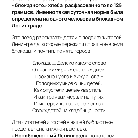
«блокадного» хлеба, расфасованного по 125
граммов. Именно такая суточная норма была
определена на одного человека в блокадном
Ленинграде.
Это повод рассказать детям о подвиге жителей
Ленинграда, которые пережили страшное время
блокады, и почтить память героев.
Блокада…. Далеко как это слово
От наших мирных светлых дней.
Произношу его и вижу снова –
Голодных умирающих детей.
Как опустели целые кварталы,
И как трамваи мёрзли на путях,
И матерей, которые не в силах
Своих детей на кладбище нести
Для читателей и гостей в нашей библиотеке
представлена книжная выставка
«Непобежденный Ленинград»
, на которой