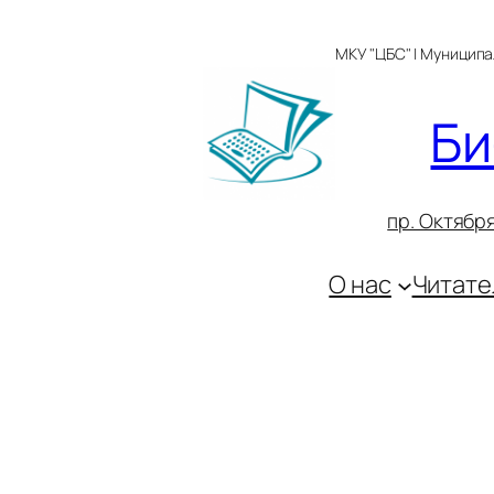
Перейти
к
МКУ "ЦБС" | Муницип
содержимому
Би
пр. Октября
О нас
Читате