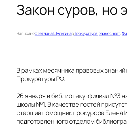
Закон суров, но 
Написано
Светлана Шульгина
в
Прокуратура разъясняет
, 
Фи
В рамках месячника правовых знаний
Прокуратуры РФ.
26 января в библиотеку-филиал №3 н
школы №1. В качестве гостей присут
старший помощник прокурора Елена 
подготовленного отделом библиограф