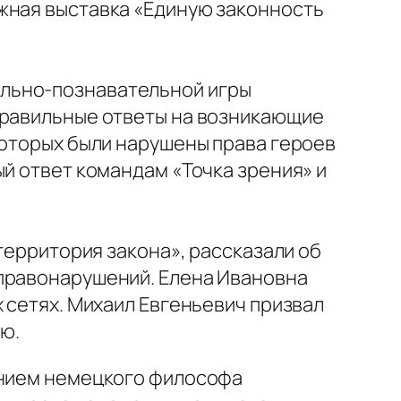
жная выставка «Единую законность
ально-познавательной игры
правильные ответы на возникающие
которых были нарушены права героев
ый ответ командам «Точка зрения» и
территория закона», рассказали об
 правонарушений. Елена Ивановна
 сетях. Михаил Евгеньевич призвал
ю.
ением немецкого философа