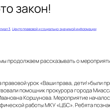
это закон!
лиал 3
, 
Центр правовой и социально-значимой информации
 мы продолжаем рассказывать о мероприят
а правовой урок «Ваши права, дети!»были 
ствовали помощник прокурора города Миасс
Ивановна Коршунова. Мероприятие началос
ической работы МКУ «ЦБС». Ребята познак