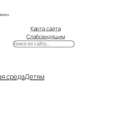
тема»
Карта сайта
Слабовидящим
Поиск
m
ube
нтакте
ая среда
Детям