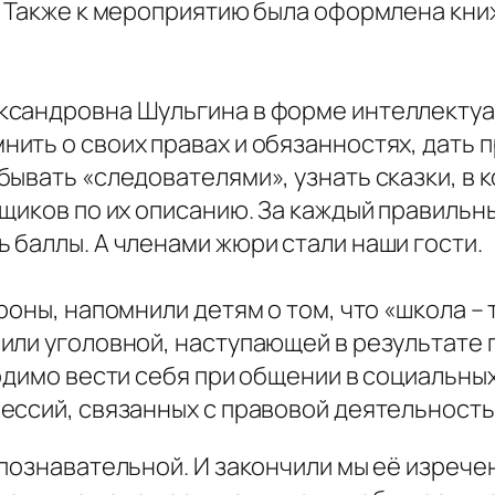
. Также к мероприятию была оформлена кни
ксандровна Шульгина в форме интеллекту
ить о своих правах и обязанностях, дать 
ывать «следователями», узнать сказки, в 
щиков по их описанию. За каждый правильн
 баллы. А членами жюри стали наши гости.
роны, напомнили детям о том, что «школа – 
или уголовной, наступающей в результате
одимо вести себя при общении в социальных
ессий, связанных с правовой деятельность
 познавательной. И закончили мы её изреч