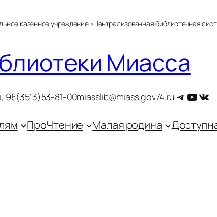
альное казенное учреждение «Централизованная библиотечная сис
блиотеки Миасса
Telegra
YouT
ВКо
, 9
8(3513)53-81-00
miasslib@miass.gov74.ru
лям
ПроЧтение
Малая родина
Доступн