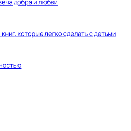
веча добра и любви
 книг, которые легко сделать с детьми
нностью