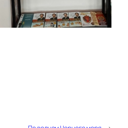
По волнам Черного моря
→