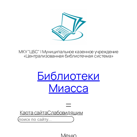
Перейти
к
содержимому
МКУ "ЦБС" | Муниципальное казенное учреждение
«Централизованная библиотечная система»
Библиотеки
Миасса
Карта сайта
Слабовидящим
Поиск
Меню