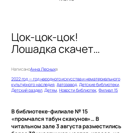
Цок-цок-цок!
Лошадка скачет…
Написано
Анна Лесных
в
2022 год — год народного искусства и нематериального
культурного наследия
, 
Автозавод
, 
Детские библиотеки
, 
Детский раздел
, 
Детям
, 
Новости библиотек
, 
Филиал 15
В библиотеке-филиале № 15
«промчался табун скакунов»… В
читальном зале 3 августа разместились