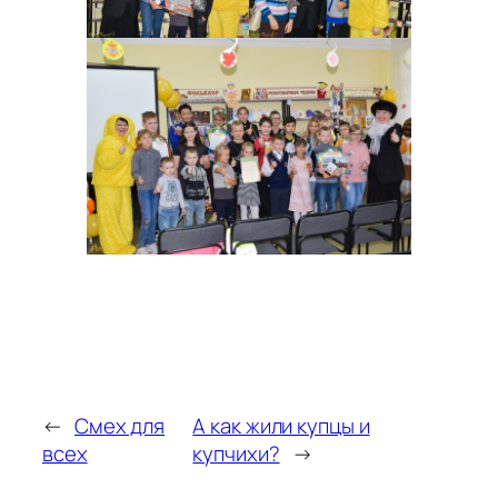
←
Смех для
А как жили купцы и
всех
купчихи?
→