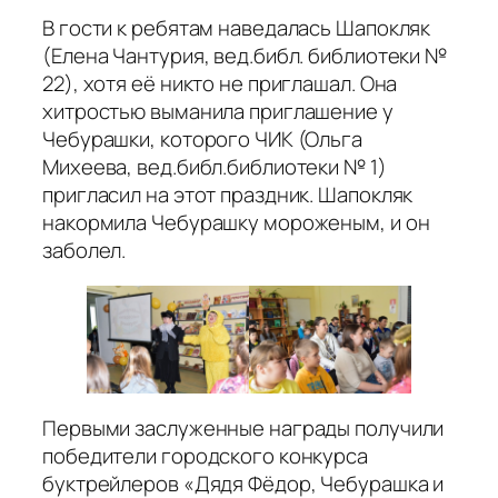
В гости к ребятам наведалась Шапокляк
(Елена Чантурия, вед.библ. библиотеки №
22), хотя её никто не приглашал. Она
хитростью выманила приглашение у
Чебурашки, которого ЧИК (Ольга
Михеева, вед.библ.библиотеки № 1)
пригласил на этот праздник. Шапокляк
накормила Чебурашку мороженым, и он
заболел.
Первыми заслуженные награды получили
победители городского конкурса
буктрейлеров «Дядя Фёдор, Чебурашка и