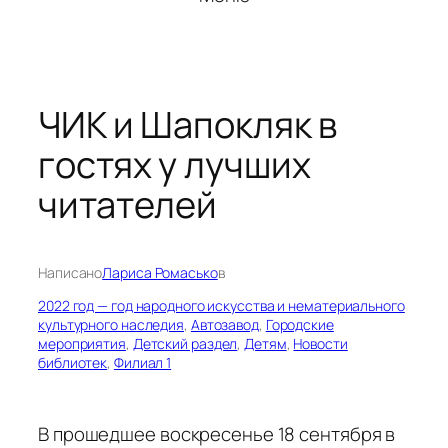
ЧИК и Шапокляк в
гостях у лучших
читателей
Написано
Лариса Ромасько
в
2022 год — год народного искусства и нематериального
культурного наследия
, 
Автозавод
, 
Городские
мероприятия
, 
Детский раздел
, 
Детям
, 
Новости
библиотек
, 
Филиал 1
В прошедшее воскресенье 18 сентября в