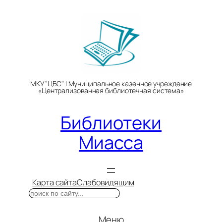
Перейти
к
содержимому
МКУ "ЦБС" | Муниципальное казенное учреждение
«Централизованная библиотечная система»
Библиотеки
Миасса
Карта сайта
Слабовидящим
Поиск
Меню