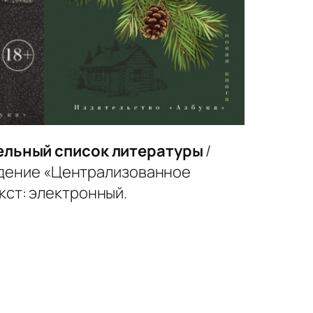
ельный список литературы
/
ждение «Централизованное
кст: электронный.