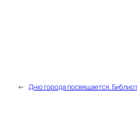
←
Дню города посвящается. Библиот