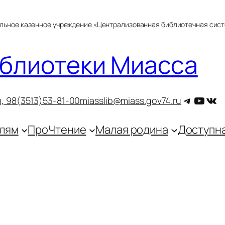
альное казенное учреждение «Централизованная библиотечная сис
блиотеки Миасса
Telegra
YouT
ВКо
, 9
8(3513)53-81-00
miasslib@miass.gov74.ru
лям
ПроЧтение
Малая родина
Доступн