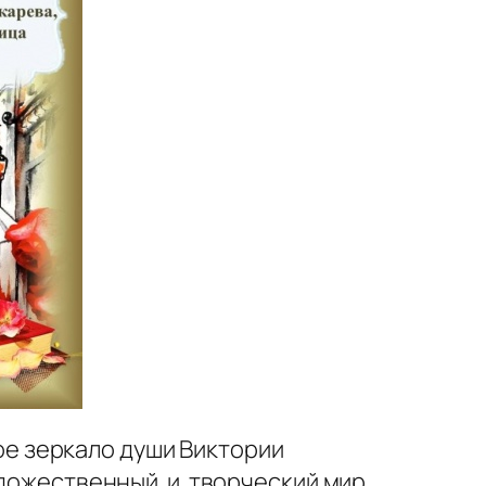
е зеркало души Виктории
удожественный и творческий мир