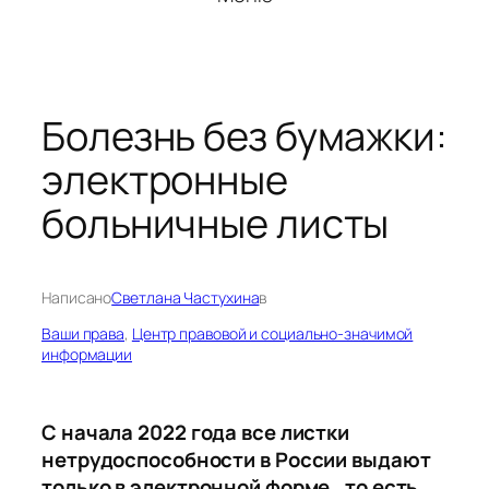
Болезнь без бумажки:
электронные
больничные листы
Написано
Светлана Частухина
в
Ваши права
, 
Центр правовой и социально-значимой
информации
С начала 2022 года все листки
нетрудоспособности в России выдают
только в электронной форме, то есть