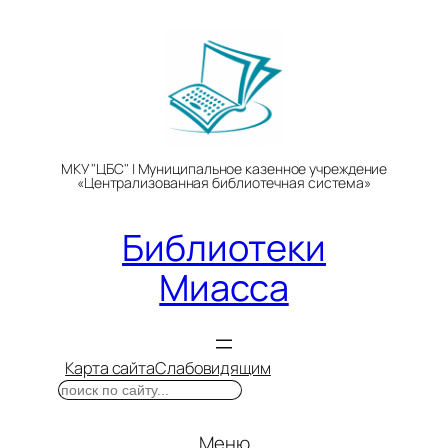
Перейти
к
содержимому
МКУ "ЦБС" | Муниципальное казенное учреждение
«Централизованная библиотечная система»
Библиотеки
Миасса
Карта сайта
Слабовидящим
Поиск
Меню