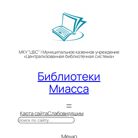
Перейти
к
содержимому
МКУ "ЦБС" | Муниципальное казенное учреждение
«Централизованная библиотечная система»
Библиотеки
Миасса
Карта сайта
Слабовидящим
Поиск
Меню