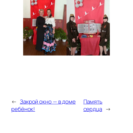
←
Закрой окно — в доме
Память
ребёнок!
сердца
→