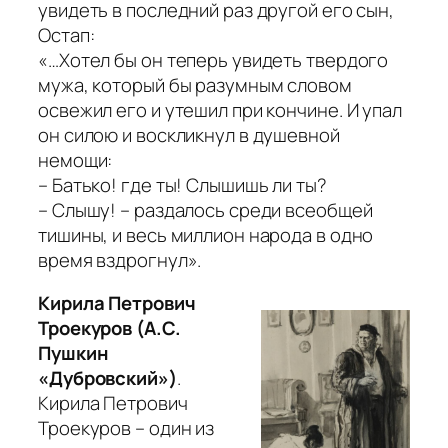
увидеть в последний раз другой его сын,
Остап:
«…Хотел бы он теперь увидеть твердого
мужа, который бы разумным словом
освежил его и утешил при кончине. И упал
он силою и воскликнул в душевной
немощи:
– Батько! где ты! Слышишь ли ты?
– Слышу! – раздалось среди всеобщей
тишины, и весь миллион народа в одно
время вздрогнул».
Кирила Петрович
Троекуров (А.С.
Пушкин
«Дубровский»)
.
Кирила Петрович
Троекуров – один из