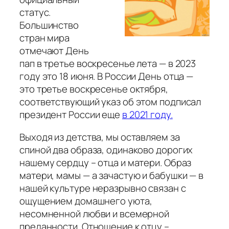
статус.
Большинство
стран мира
отмечают День
пап в третье воскресенье лета — в 2023
году это 18 июня. В России День отца —
это третье воскресенье октября,
соответствующий указ об этом подписал
президент России еще
в 2021 году.
Выходя из детства, мы оставляем за
спиной два образа, одинаково дорогих
нашему сердцу – отца и матери. Образ
матери, мамы — а зачастую и бабушки — в
нашей культуре неразрывно связан с
ощущением домашнего уюта,
несомненной любви и всемерной
преданности. Отношение к отцу –