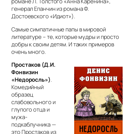
романе Л. Толстого «Анна Каренина»,
генерал Епанчин из романа Ф.
Достоевского «Идиот»).
Самые симпатичные папы в мировой
литературе – те, которые мудры и просто
добры к своим детям. И таких примеров
очень много.
Простаков (Д.И.
Фонвизин
«Недоросль»)
.
Комедийный
образец
слабовольного и
глупого отца и
мужа-
подкаблучника —
это Простаков из