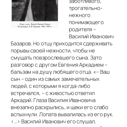
заботливого,
трогательно-
нежного
понимающего
родителя –
Василий Иванович
Базаров. Но отцу приходится сдерживать
порывы своей нежности, чтобы не
смущать повзрослевшего сына. Зато
разговор с другом Евгения Аркадием –
бальзам на душу любящего отца.
«– Ваш
сын – один из самых замечательных
людей, с которыми я когда-либо
встречался, – с живостью ответил
Аркадий. Глаза Василия Ивановича
внезапно раскрылись, и щеки его слабо
вспыхнули. Лопата вывалилась из его рук.
<…> Василий Иванович его слушал,