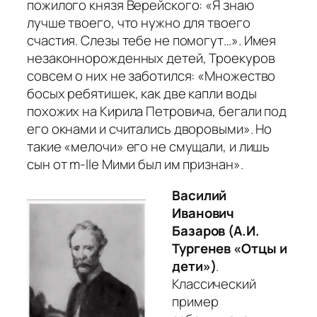
пожилого князя Верейского: «
Я знаю
лучше твоего, что нужно для твоего
счастия. Слезы тебе не помогут…».
Имея
незаконнорожденных детей, Троекуров
совсем о них не заботился:
«Множество
босых ребятишек, как две капли воды
похожих на Кирила Петровича, бегали под
его окнами и считались дворовыми». Но
такие «мелочи» его не смущали, и лишь
сын от m-lle Мими был им признан».
Василий
Иванович
Базаров (А.И.
Тургенев «Отцы и
дети»)
.
Классический
пример