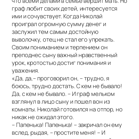
что всеми делами в семье вершит мать. Но
граф любит своих детей, интересуется
ими и сочувствует. Когда Николай
проиграл огромную сумму денег и
заслужил тем самым достойную
выволочку, отец не стал его упрекать.
Своим пониманием и терпением он
преподнес сыну важный нравственный
урок, кротостью достиг понимания и
уважения.
«Да, да,– проговорил он, – трудно, я
боюсь, трудно достать. С кем не бывало!
Да, с кем не бывало. – И граф мельком
взглянул в лицо сыну и пошел вон из
комнаты. Николай готовился на отпор, но
никак не ожидал этого.
– Папенька! Папенька! – закричал он ему
вслед, рыдая, – простите меня! – И