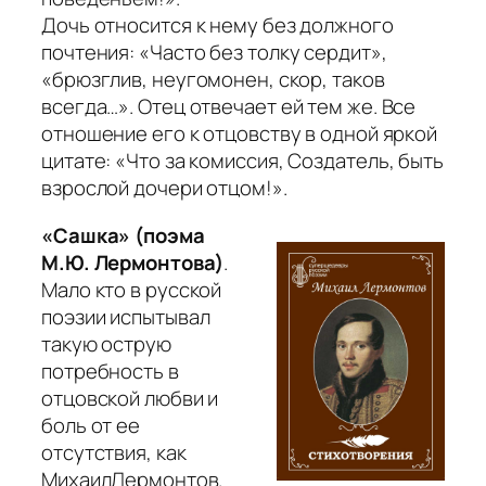
Дочь относится к нему без должного
почтения:
«Часто без толку сердит»,
«брюзглив, неугомонен, скор, таков
всегда…»
. Отец отвечает ей тем же. Все
отношение его к отцовству в одной яркой
цитате:
«Что за комиссия, Создатель, быть
взрослой дочери отцом!».
«Сашка» (поэма
М.Ю. Лермонтова)
.
Мало кто в русской
поэзии испытывал
такую острую
потребность в
отцовской любви и
боль от ее
отсутствия, как
МихаилЛермонтов.