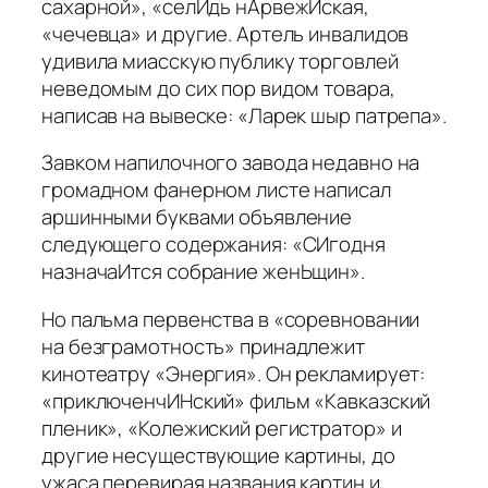
сахарной», «селИдь нАрвежИская,
«чечевца» и другие. Артель инвалидов
удивила миасскую публику торговлей
неведомым до сих пор видом товара,
написав на вывеске: «Ларек шыр патрепа».
Завком напилочного завода недавно на
громадном фанерном листе написал
аршинными буквами объявление
следующего содержания: «СИгодня
назначаИтся собрание женЬщин».
Но пальма первенства в «соревновании
на безграмотность» принадлежит
кинотеатру «Энергия». Он рекламирует:
«приключенчИНский» фильм «Кавказский
пленик», «Колежиский регистратор» и
другие несуществующие картины, до
ужаса перевирая названия картин и