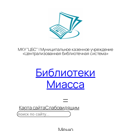
Перейти
к
содержимому
МКУ "ЦБС" | Муниципальное казенное учреждение
«Централизованная библиотечная система»
Библиотеки
Миасса
Карта сайта
Слабовидящим
Поиск
Меню