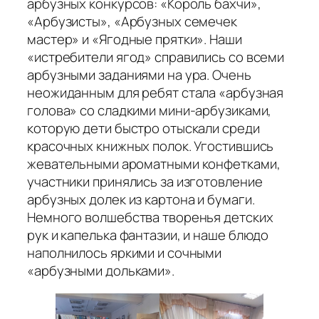
арбузных конкурсов: «Король бахчи»,
«Арбузисты», «Арбузных семечек
мастер» и «Ягодные прятки». Наши
«истребители ягод» справились со всеми
арбузными заданиями на ура. Очень
неожиданным для ребят стала «арбузная
голова» со сладкими мини-арбузиками,
которую дети быстро отыскали среди
красочных книжных полок. Угостившись
жевательными ароматными конфетками,
участники принялись за изготовление
арбузных долек из картона и бумаги.
Немного волшебства творенья детских
рук и капелька фантазии, и наше блюдо
наполнилось яркими и сочными
«арбузными дольками».