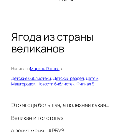
Ягода из страны
великанов
Написано
Марина Ротова
в
Детские библиотеки
, 
Детский раздел
, 
Детям
, 
Машгородок
, 
Новости библиотек
, 
Филиал 5
Это ягода большая, а полезная какая…
Великан и толстопуз,
а зовут меня… АРБУЗ