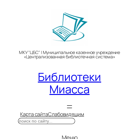
Перейти
к
содержимому
МКУ "ЦБС" | Муниципальное казенное учреждение
«Централизованная библиотечная система»
Библиотеки
Миасса
Карта сайта
Слабовидящим
Поиск
Меню