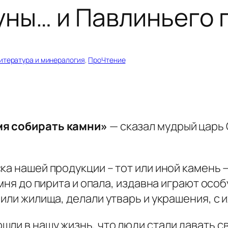
уны… и Павлиньего 
итература и минералогия
, 
ПроЧтение
мя собирать камни»
— сказал мудрый царь 
ка нашей продукции – тот или иной камень
амня до пирита и опала, издавна играют осо
оили жилища, делали утварь и украшения, с
ли в нашу жизнь, что люди стали давать с