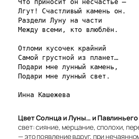
Что приносит он несчастье –

Лгут! Счастливый камень он.

Раздели Луну на части

Между всеми, кто влюблён.

Отломи кусочек крайний

Самой грустной из планет…

Подари мне лунный камень,

Подари мне лунный свет.

Инна Кашежева
Цвет Солнца и Луны… и Павлиньего
свет: сияние, мерцание, сполохи, пер
— это появление вдруг, при нечаянно