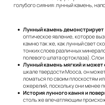
голубого сияния: лунный камень, на
Лунный камень демонстрирует 
оптическое явление, которое выз
камню так же, как лунный свет ск
тонких слоев различных минерало
полевого шпата ортоклаза
). Слои
Лунный камень мягкий и может
шкале твердости Мооса, он может
ломаться по своим плоскостям ил
ожерелий, поскольку они менее п
История лунного камня и повер
столь же впечатляющим происхожд