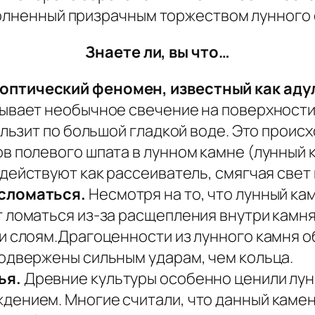
полненный призрачным торжеством лунного 
Знаете ли, вы что…
оптический феномен, известный как ад
ывает необычное свечение на поверхности 
ользит по большой гладкой воде. Это происх
в полевого шпата в лунном камне (
лунный 
 действуют как рассеиватель, смягчая свет
 сломаться.
Несмотря на то, что лунный кам
 ломаться из-за расщепления внутри камня
и слоям.Драгоценности из лунного камня 
одвержены сильным ударам, чем кольца.
ья.
Древние культуры особенно ценили лун
ением. Многие считали, что данный камень