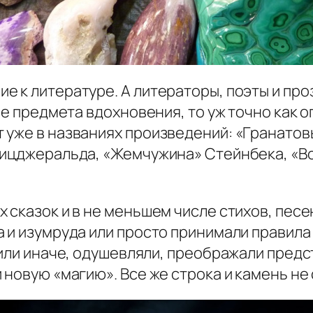
 к литературе. А литераторы, поэты и про
тве предмета вдохновения, то уж точно как 
 уже в названиях произведений: «Гранатов
 Фицджеральда, «Жемчужина» Стейнбека, «
 сказок и в не меньшем числе стихов, песе
а и изумруда или просто принимали правила
 или иначе, одушевляли, преображали пред
 новую «магию». Все же строка и камень не