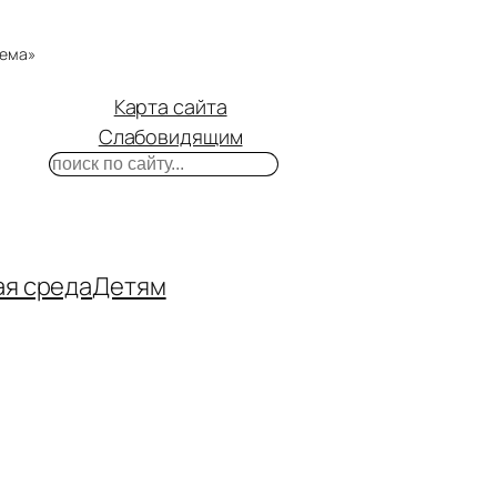
тема»
Карта сайта
Слабовидящим
Поиск
m
ube
нтакте
ая среда
Детям