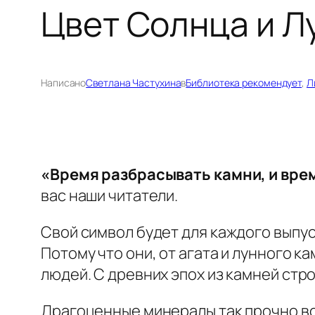
Цвет Солнца и Л
Написано
Светлана Частухина
в
Библиотека рекомендует
, 
Л
«Время разбрасывать камни, и вре
вас наши читатели.
Свой символ будет для каждого выпус
Потому что они, от агата и лунного к
людей. С древних эпох из камней стр
Драгоценные минералы так прочно вош