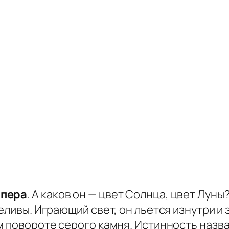
 пера
. А каков он — цвет Солнца, цвет Луны?
еливы. Играющий свет, он льется изнутри и 
м повороте серого камня. Истинность назв