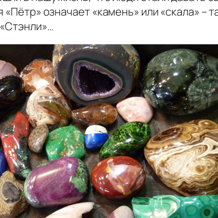
 «Пётр» означает «камень» или «скала» – та
 «Стэнли»…