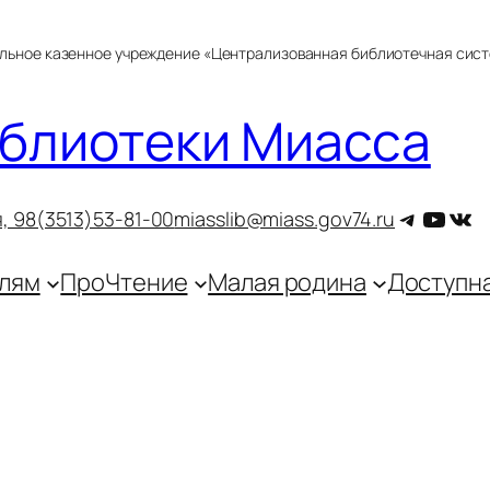
альное казенное учреждение «Централизованная библиотечная сис
блиотеки Миасса
Telegra
YouT
ВКо
, 9
8(3513)53-81-00
miasslib@miass.gov74.ru
лям
ПроЧтение
Малая родина
Доступн