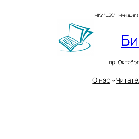
Перейти
к
МКУ "ЦБС" | Муницип
содержимому
Би
пр. Октября
О нас
Читате