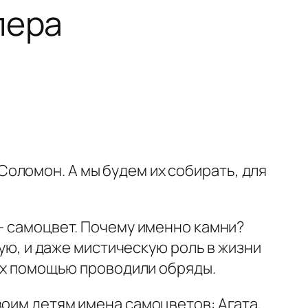
пера
Соломон. А мы будем их собирать, для
 — самоцвет. Почему именно камни?
бую, и даже мистическую роль в жизни
 их помощью проводили обряды.
воим детям имена самоцветов: Агата,