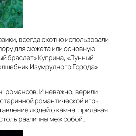
заики, всегда охотно использовали
опору для сюжета или основную
ый браслет» Куприна, «Лунный
Волшебник Изумрудного Города»
н, романсов. И неважно, верили
 старинной романтической игры.
ставление людей о камне, придавая
 столь различны меж собой…