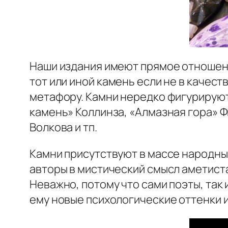
Наши издания имеют прямое отношение
тот или иной камень если не в качес
метафору. Камни нередко фигурируют
камень» Коллинза, «Алмазная гора»
Волкова и тп.
Камни присутствуют в массе народных
авторы в мистический смысл аметист
Неважно, потому что сами поэты, так
ему новые психологические оттенки и