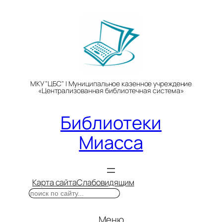
Перейти
к
содержимому
МКУ "ЦБС" | Муниципальное казенное учреждение
«Централизованная библиотечная система»
Библиотеки
Миасса
Карта сайта
Слабовидящим
Поиск
Меню