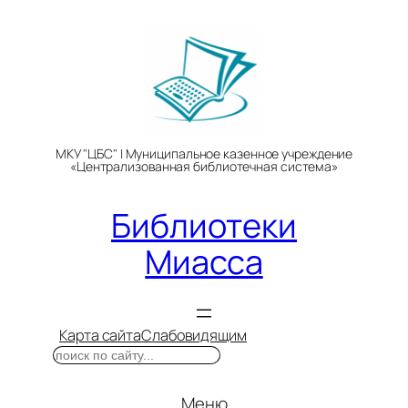
Перейти
к
содержимому
МКУ "ЦБС" | Муниципальное казенное учреждение
«Централизованная библиотечная система»
Библиотеки
Миасса
Карта сайта
Слабовидящим
Поиск
Меню