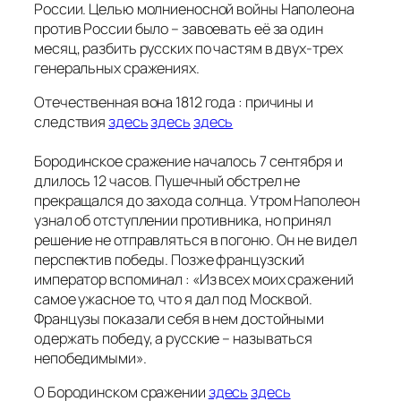
России. Целью молниеносной войны Наполеона
против России было – завоевать её за один
месяц, разбить русских по частям в двух-трех
генеральных сражениях.
Отечественная вона 1812 года : причины и
следствия
здесь
здесь
здесь
Бородинское сражение началось 7 сентября и
длилось 12 часов. Пушечный обстрел не
прекращался до захода солнца. Утром Наполеон
узнал об отступлении противника, но принял
решение не отправляться в погоню. Он не видел
перспектив победы. Позже французский
император вспоминал : «
Из всех моих сражений
самое ужасное то, что я дал под Москвой.
Французы показали себя в нем достойными
одержать победу, а русские – называться
непобедимыми
».
О Бородинском сражении
здесь
здесь