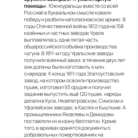
помощь»
. Южноуральцы вместе со всей
Россией в буквальном смысле ковали
победу и разбили наполеоновскою армию. В
годы Отечественной войны 1812 года на 158
казённых и частных заводах Урала
выплавлялась одна пятая часть
общероссийского объёма производства
чугуна. В 1811-м году Уральские заводы
получили военный заказ: в течение двух лет
они должны были изготовить 4 млн.
снарядов. К концу 1811 года Златоустовский
завод, на котором освоили производство
пушек, изготовил 93 орудия и получил
задание выпустить ещё 120 пушек. наряды
делали в Кусе, Нязепетровском, Симском и
Уфалейском заводах, в Каслях и Кыштыме. А
промышленники Яковлевы и Демидовы
поставляли их в казну бесплатно. Кроме
того, в архивах хранятся документы о
добровольных пожертвованиях на