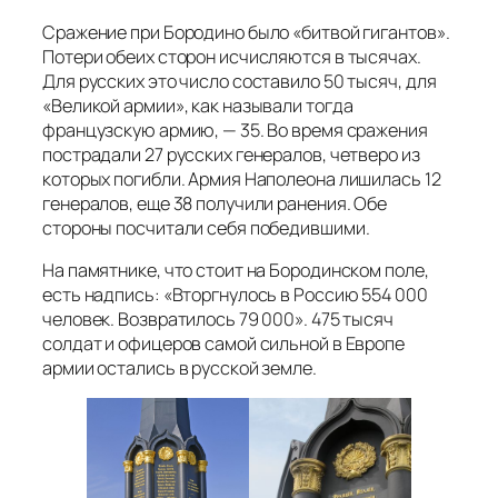
Сражение при Бородино было «битвой гигантов».
Потери обеих сторон исчисляются в тысячах.
Для русских это число составило 50 тысяч, для
«Великой армии», как называли тогда
французскую армию, — 35. Во время сражения
пострадали 27 русских генералов, четверо из
которых погибли. Армия Наполеона лишилась 12
генералов, еще 38 получили ранения. Обе
стороны посчитали себя победившими.
На памятнике, что стоит на Бородинском поле,
есть надпись: «Вторгнулось в Россию 554 000
человек. Возвратилось 79 000». 475 тысяч
солдат и офицеров самой сильной в Европе
армии остались в русской земле.