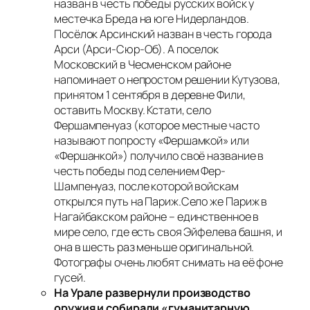
назван в честь победы русских войск у
местечка Бреда на юге Нидерландов.
Посёлок
Арсинский
назван в честь города
Арси (Арси-Сюр-Об). А поселок
Московский
в Чесменском районе
напоминает о непростом решении Кутузова,
принятом 1 сентября в деревне Фили,
оставить Москву. Кстати, село
Фершампенуаз
(которое местные часто
называют попросту «Фершамкой» или
«Фершанкой») получило своё название в
честь победы под селением Фер-
Шампенуаз, после которой войскам
открылся путь на Париж.Село же
Париж
в
Нагайбакском районе – единственное в
мире село, где есть своя Эйфелева башня, и
она в шесть раз меньше оригинальной.
Фотографы очень любят снимать на её фоне
гусей.
На Урале развернули производство
оружия и собирали «гуманитарную