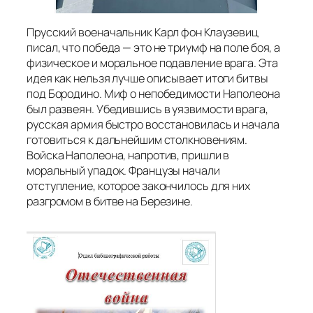
Прусский военачальник Карл фон Клаузевиц
писал, что победа — это не триумф на поле боя, а
физическое и моральное подавление врага. Эта
идея как нельзя лучше описывает итоги битвы
под Бородино. Миф о непобедимости Наполеона
был развеян. Убедившись в уязвимости врага,
русская армия быстро восстановилась и начала
готовиться к дальнейшим столкновениям.
Войска Наполеона, напротив, пришли в
моральный упадок. Французы начали
отступление, которое закончилось для них
разгромом в битве на Березине.