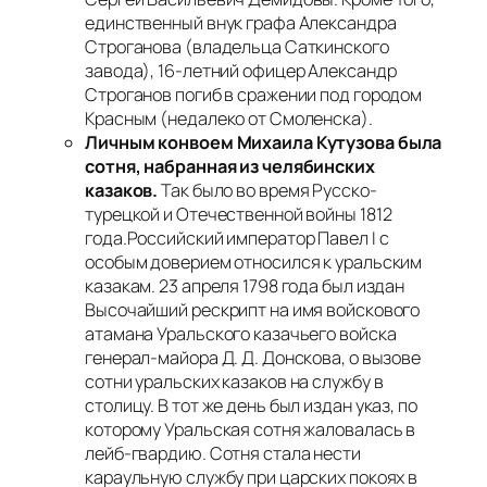
единственный внук графа Александра
Строганова (владельца Саткинского
завода), 16-летний офицер Александр
Строганов погиб в сражении под городом
Красным (недалеко от Смоленска).
Личным конвоем Михаила Кутузова была
сотня, набранная из челябинских
казаков.
Так было во время Русско-
турецкой и Отечественной войны 1812
года.Российский император Павел I с
особым доверием относился к уральским
казакам. 23 апреля 1798 года был издан
Высочайший рескрипт на имя войскового
атамана Уральского казачьего войска
генерал-майора Д. Д. Донскова, о вызове
сотни уральских казаков на службу в
столицу. В тот же день был издан указ, по
которому Уральская сотня жаловалась в
лейб-гвардию. Сотня стала нести
караульную службу при царских покоях в