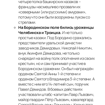
четыре полка башкирских казаков –
французы насмешливо прозвали их
«северными (или русскими) амурами»,
потому что они были вооружены луком со
стрелами.
На Бородинском поле бились уроженцы
Челябинска и Троицка.
И не только
простые казаки. Под Бородино сражались
представители уральской династии
заводчиков Демидовых.
Николай Никитич,
внук Акинфия Демидова, не только
снарядил на войну полк ополчения из своих
крестьян, но и сам принимал участие в
Бородинском сражении. Он был награждён
орденом Святой Анны 1-й степени и
орденом Святого Владимира 3-й степени. А
вместе с ним его 14-летний сын, поручик
Павел Демидов
. В боевых действиях
участвовали штабс-капитан Лавр Львович,
майор гвардии Пётр Львович, кавалергард
Сергей Васильевич Демидовы. Кроме того,