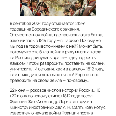
8 сентября 2024 году отмечается 212-я
годовщина Бородинского сражения.
Отечественная война, где произошла эта битва,
закончилась в 1814 году — в Париже. Почему же
мы год за годом вспоминаем о ней? Может быть,
потому что эта была война в ряду многих, когда
на Россию двинулись враги — «двунадесять
языков», чтобы раздробить, поставить на колени,
уничтожить. И сегодня, как и в далеком 1812 году,
нам приходится доказывать всей Европе свое
право жить на своей земле — по-своему….
22 июня — роковое число в истории России… 10
(22 июня по новому стилю) 1812 года посол
Франции Жак-Александр Лористан вручил
министру иностранных дел А. Н. Салтыкову ноту с
известием о начале войны Франции против