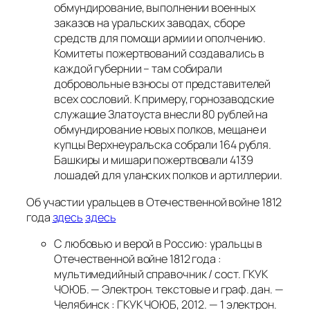
обмундирование, выполнении военных
заказов на уральских заводах, сборе
средств для помощи армии и ополчению.
Комитеты пожертвований создавались в
каждой губернии – там собирали
добровольные взносы от представителей
всех сословий. К примеру, горнозаводские
служащие Златоуста внесли 80 рублей на
обмундирование новых полков, мещане и
купцы Верхнеуральска собрали 164 рубля.
Башкиры и мишари пожертвовали 4139
лошадей для уланских полков и артиллерии.
Об участии уральцев в Отечественной войне 1812
года
здесь
здесь
С любовью и верой в Россию: уральцы в
Отечественной войне 1812 года :
мультимедийный справочник / сост. ГКУК
ЧОЮБ. — Электрон. текстовые и граф. дан. —
Челябинск : ГКУК ЧОЮБ, 2012. — 1 электрон.