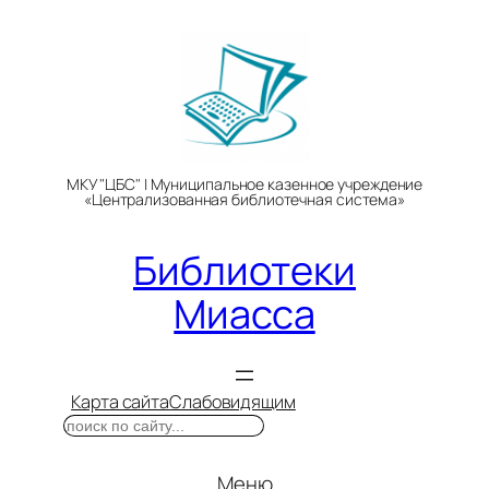
Перейти
к
содержимому
МКУ "ЦБС" | Муниципальное казенное учреждение
«Централизованная библиотечная система»
Библиотеки
Миасса
Карта сайта
Слабовидящим
Поиск
Меню