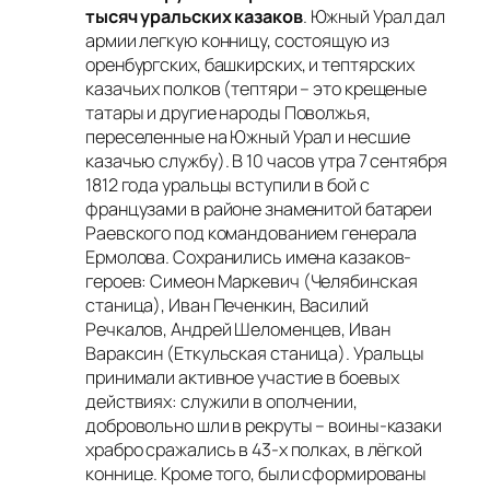
тысяч уральских казаков
. Южный Урал дал
армии легкую конницу, состоящую из
оренбургских, башкирских, и тептярских
казачьих полков (тептяри – это крещеные
татары и другие народы Поволжья,
переселенные на Южный Урал и несшие
казачью службу). В 10 часов утра 7 сентября
1812 года уральцы вступили в бой с
французами в районе знаменитой батареи
Раевского под командованием генерала
Ермолова. Сохранились имена казаков-
героев:
Симеон Маркевич
(Челябинская
станица), И
ван Печенкин, Василий
Речкалов, Андрей Шеломенцев, Иван
Вараксин
(Еткульская станица). Уральцы
принимали активное участие в боевых
действиях: служили в ополчении,
добровольно шли в рекруты – воины-казаки
храбро сражались в 43-х полках, в лёгкой
коннице. Кроме того, были сформированы