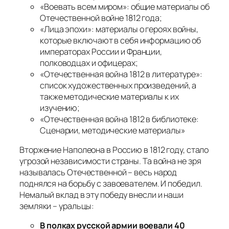
«Воевать всем миром»: общие материалы об
Отечественной войне 1812 года;
«Лица эпохи»: материалы о героях войны,
которые включают в себя информацию об
императорах России и Франции,
полководцах и офицерах;
«Отечественная война 1812 в литературе»:
список художественных произведений, а
также методические материалы к их
изучению;
«Отечественная война 1812 в библиотеке:
Сценарии, методические материалы»
Вторжение Наполеона в Россию в 1812 году, стало
угрозой независимости страны. Та война не зря
называлась Отечественной – весь народ
поднялся на борьбу с завоевателем. И победил.
Немалый вклад в эту победу внесли и наши
земляки – уральцы:
В полках русской армии воевали 40