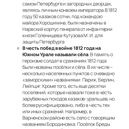
самом Петербурге и загородных дворцах,
являясь личным конвоем императора.В 1812
году 50 казаков сотни, под командою
майора Хорошихина, были назначены в
Нарвский корпус генерала от инфантерии
князя Голенищева-Кутузова М. И. для
защиты Петербурга
В честь побед в войне 1812 года на
Южном Урале называли сёла
. В память о
героизме солдат в сражениях 1812 года
были названы посёлки и сёла. В их числе –
несколько населенных пунктов с очевидно
«заморскими» названиями:
Париж, Берлин,
Лейпциг.
Кроме того, есть еще десятки
поселений, которые назвали тоже в честь
зарубежных походов казаков-уральцев, но
более русифицировано, либо в честь тех
или иных сражений. Например, в
Варненском районе есть село с говорящим
названием
Бородиновка.
Посёлок
Бреды