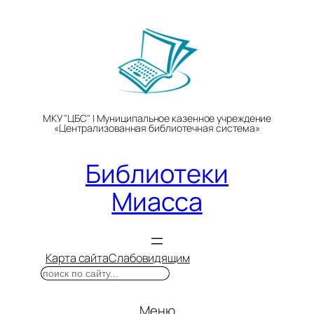
Перейти
к
содержимому
МКУ "ЦБС" | Муниципальное казенное учреждение
«Централизованная библиотечная система»
Библиотеки
Миасса
Карта сайта
Слабовидящим
Поиск
Меню