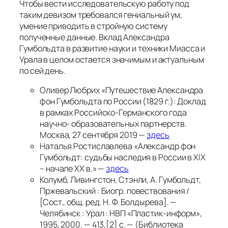
Чтобы вести исследовательскую работу под
таким девизом требовался гениальный ум,
умение приводить в стройную систему
полученные данные. Вклад Александра
Гумбольдта в развитие науки и техники Миасса и
Урала в целом остается значимым и актуальным
по сей день.
Оливер Любрих «Путешествие Александра
фон Гумбольдта по России (1829 г.): Доклад
в рамках Российско-Германского года
научно- образовательных партнерств.
Москва, 27 сентября 2019 —
здесь
Наталья Ростиславлева «Александр фон
Гумбольдт: судьбы наследия в России в XIX
– начале XX в.» —
здесь
Колумб, Ливингстон, Стэнли, А. Гумбольдт,
Пржевальский : Биогр. повествования /
[Сост., общ. ред. Н. Ф. Болдырева]. —
Челябинск : Урал : НВП «Пластик-информ»,
1995, 2000. — 413,[2] с. — (Библиотека