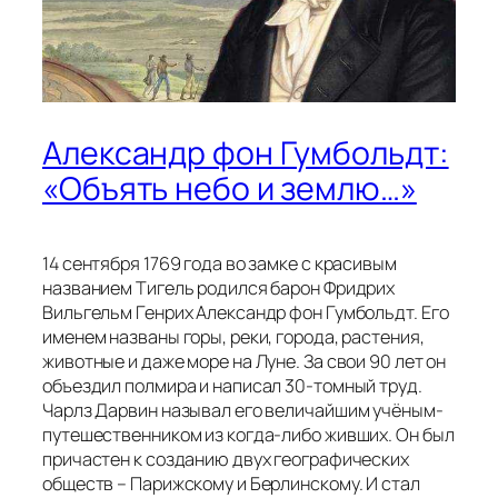
Александр фон Гумбольдт:
«Объять небо и землю…»
14 сентября 1769 года во замке с красивым
названием Тигель родился барон Фридрих
Вильгельм Генрих Александр фон Гумбольдт. Его
именем названы горы, реки, города, растения,
животные и даже море на Луне. За свои 90 лет он
объездил полмира и написал 30-томный труд.
Чарлз Дарвин называл его величайшим учёным-
путешественником из когда-либо живших. Он был
причастен к созданию двух географических
обществ – Парижскому и Берлинскому. И стал