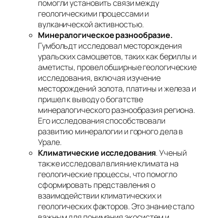
помогли установить связи между
геологическими процессами и
вулканической активностью.
Минералогическое разнообразие.
Гумбольдт исследовал месторождения
уральских самоцветов, таких как бериллы и
аметисты, провел обширные геологические
исследования, включая изучение
месторождений золота, платины и железа и
пришел к выводу о богатстве
минералогического разнообразия региона.
Его исследования способствовали
развитию минералогии и горного дела в
Урале.
Климатические исследования
. Ученый
также исследовал влияние климата на
геологические процессы, что помогло
сформировать представления о
взаимодействии климатических и
геологических факторов. Это знание стало
важным для понимания экосистем и