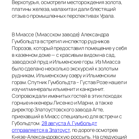
Верхотурья, осмотрели месторождения золота,
платины железа, малахита и дали блестящий
отзыв о промышленных перспективах Урала.
В Миассе (Миасском заводе) Александра
Гумбольдта встретил инспектор рудников
Порозов, который предоставил помещение у себя
в казенном доме — с красивым видом на сад,
заводской пруд и Ильменские горы. Из Миасса
было сделано несколько экскурсий к золотым
рудникам, Ильменскому озеру и Ильменским
горам. Спутник Гумбольдта – Густав Розе нашел и
изучил минералы ильменит и канкринит.
Сопровождали именитых гостей в этих походах
горные инженеры Лисенко и Марни, а также
директор Златоустовского завода Агте,
приехавший в Миасс специально для встречи с
Губольдтом.
28 августа А. Гумбольдт
отправляется в Златоуст
, по дороге осмотрев
Князе-Александровскую россыпь. На следующий