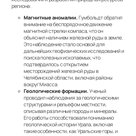
региона:
Магнитные аномалии.
Гумбольдт обратил
внимание на беспорядочное движение
магнитной стрелки компаса, что он
объяснил наличием железной руды в земле.
Это наблюдение стало основой для
дальнейших геофизических исследований и
поиска полезных ископаемых, что
подтвердилось с открытием
месторождений железной руды в
Челябинской области, включая районы
вокруг Миасса.
Геологические формации.
Ученый
проводил наблюдения за геологическими
структурами и рельефом местности,
описывая различные породы и минералы.
Его работы способствовали пониманию
геологической истории Урала, включая
такие особенности, как Уральские горы, и