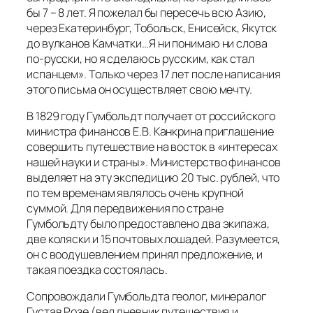
бы 7 – 8 лет. Я пожелал бы пересечь всю Азию,
через Екатеринбург, Тобольск, Енисейск, Якутск
до вулканов Камчатки…Я ни понимаю ни слова
по-русски, но я сделаюсь русским, как стал
испанцем
». Только через 17 лет после написания
этого письма он осуществляет свою мечту.
В 1829 году Гумбольдт получает от российского
министра финансов Е.В. Канкрина приглашение
совершить путешествие на восток в «интересах
нашей науки и страны». Министерство финансов
выделяет на эту экспедицию 20 тыс. рублей, что
по тем временам являлось очень крупной
суммой. Для передвижения по стране
Гумбольдту было предоставлено два экипажа,
две коляски и 15 почтовых лошадей. Разумеется,
он с воодушевлением принял предложение, и
такая поездка состоялась.
Сопровождали Гумбольдта геолог, минералог
Густав Розе (вел дневник путешествия и