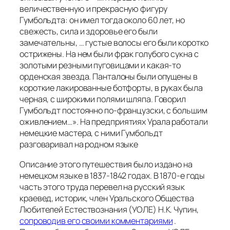
величественную и прекрасную фигуру
Гумбольдта: он имел тогда около 60 лет, но
свежесть, сила и здоровье его были
замечательны, … густые волосы его были коротко
острижены. На нем были фрак голубого сукна с
золотыми резными пуговицами и какая-то
орденская звезда. Панталоны были опущены в
короткие лакированные ботфорты, в руках была
черная, с широкими полями шляпа. Говорил
Гумбольдт постоянно по-французски, с большим
оживлением
…». На предприятиях Урала работали
немецкие мастера, с ними Гумбольдт
разговаривал на родном языке
Описание этого путешествия было издано на
немецком языке в 1837-1842 годах. В 1870-е годы
часть этого труда перевел на русский язык
краевед, историк, член Уральского Общества
Любителей Естествознания (УОЛЕ) Н.К. Чупин,
сопроводив его своими комментариями
.