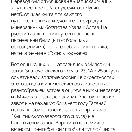
Перевод был опубликован в «Записках УОЛЕ».
«Путешествие по Уралу», считает Чупин,
необходимая книга для каждого
путешественника, изучающего природу и
минеральными богатства Урала и Алтая. На
русский язык из этих путевых записок
переведены были (и то с большими
сокращениями) четыре небольших отрывка,
напечатанные в «Горном журнале».
Вот один из них: «….
направились в Миясский
завод Златоустовского округа; 23, 24 и 25 августа
осматривали золотые россыпи в окрестностях
этого завода и Ильменские горы, известные
разнообразием встречающихся в них минералов;
из Миясского завода ездили в Златоустовский
завод и на лежащую близ него гору Таганай,
потом на Соймоновские золотые промысла
(Кыштымского заводского округа) и в
Кыштымский завод. Воротившись в Миясс
вечером 1 сентября, они пробыли тут до 4 числа,