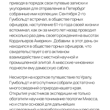
приводя в порядок свои путевые записки и
укупоривая для отправления в Петербург
собранные ими коллекции. Сентября 2-го
Гумбольдт встречал, в обществе горных
офицеров, наступление 61-го года своей жизни и
вспоминал, как он за много лет назад проводил
несколько раз день своего рождения на высотах
Кордильеров Америки
». Добавим: в этот день он
находился в обществе горных офицеров, что
свидетельствует о его активном
взаимодействии с местной научной и
промышленной элитой. А миасские чиновники
поднесли ему дамасскую саблю.
Несмотря на короткое путешествие по Уралу,
Гумбольдт и его спутники собрали достаточно
много сведений о природе нашего края.
Открытия участников экспедиции не только
обогатили научное понимание геологии Миасса,
но и стали основой для дальнейших
исследований и разработки природных ресурсов