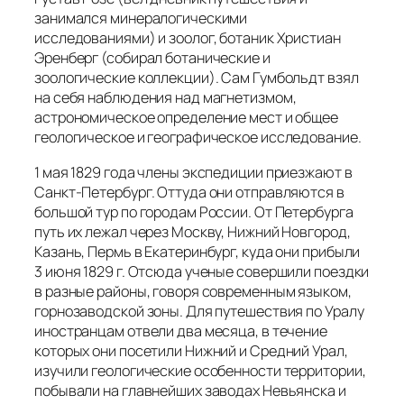
занимался минералогическими
исследованиями) и зоолог, ботаник Христиан
Эренберг (собирал ботанические и
зоологические коллекции). Сам Гумбольдт взял
на себя наблюдения над магнетизмом,
астрономическое определение мест и общее
геологическое и географическое исследование.
1 мая 1829 года члены экспедиции приезжают в
Санкт-Петербург. Оттуда они отправляются в
большой тур по городам России. От Петербурга
путь их лежал через Москву, Нижний Новгород,
Казань, Пермь в Екатеринбург, куда они прибыли
3 июня 1829 г. Отсюда ученые совершили поездки
в разные районы, говоря современным языком,
горнозаводской зоны. Для путешествия по Уралу
иностранцам отвели два месяца, в течение
которых они посетили Нижний и Средний Урал,
изучили геологические особенности территории,
побывали на главнейших заводах Невьянска и