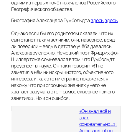
одним из первых почётных членов Российского
Географического общества.
Биография Александра Гумбольдта
здесь
здесь
Однако если бы его родителям сказали, что их
сын станет таким великим, они, наверное, вряд
ли поверили – ведь в детстве учёба давалась
Александру сложно. Немецкий поэт Фридрих фон
Шиллер тоже сомневался в том, что Гумбольдт
преуспеет в науке. Он так и говорил: «
Я не
заметил в нём ни искры чистого, объективного
интереса, и, как это ни странно покажется, я
нахожу, что при огромных знаниях у него не
хватает разума, а это – самое скверное при его
занятиях
». Но и он ошибся.
«Он знал всё и
знал
основательно…»:
Александр фон