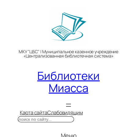
Перейти
к
содержимому
МКУ "ЦБС" | Муниципальное казенное учреждение
«Централизованная библиотечная система»
Библиотеки
Миасса
Карта сайта
Слабовидящим
Поиск
Меню