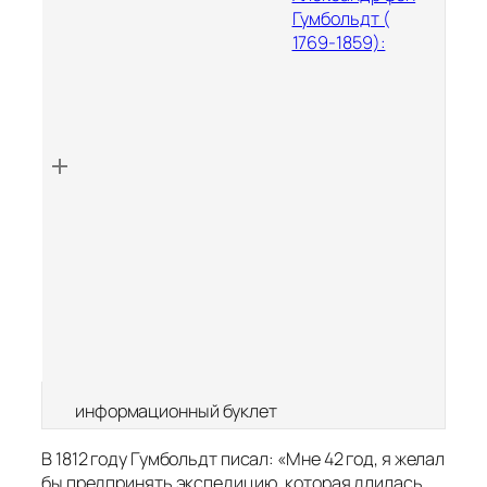
Гумбольдт (
1769-1859):
информационный буклет
В 1812 году Гумбольдт писал: «
Мне 42 год, я желал
бы предпринять экспедицию, которая длилась