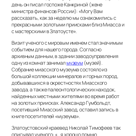
день он писал госпоже Канкриной (жене
министра финансов России): «
Могу Вам
рассказать, как за неделю мы ознакомились с
прекрасными золотыми приисками близ Миасса и
с мастерскими в Златоусте
».
Визит ученого с мировым именем стал значимым
событием для нашего города. Согласно
архивным данным, в здании заводоуправления
одну из комнат занимал
музеум
(музей).
Собрание миасского музеума состояло из
большой коллекции минералов и горных пород,
добывавшихся в окрестностях Миасского
завода, а также палеонтологических находок,
найденных местными жителями во время работ
на золотых приисках. Александр Гумбольдт,
посетивший Миасский завод, оставил запись в
книге посетителей «музеума».
Златоустовский краевед Николай Тимофеев так
описывал ученого: «…
я хорошо помню