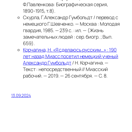
Ф.Павленкова: Биографическая серия,
1890-1915, т.8).
Скурла, Г.Александр Гумбольдт / перевод с
немецкого Г.Шевченко. — Москва : Молодая
гвардия, 1985. — 239 с. : ил. — (Жизнь
замечательных людей : сер. биогр. ; Вып.
659).
Корчагина, Н. «Я сделаюсь русским…» : 190
лет назад Миасс посетил немецкий ученый
Александр Гумбольдт
/ Н. Корчагина. —
Текст : непосредственный // Миасский
рабочий. — 2019. — 26 сентября. — С. 8.
13.09.2024