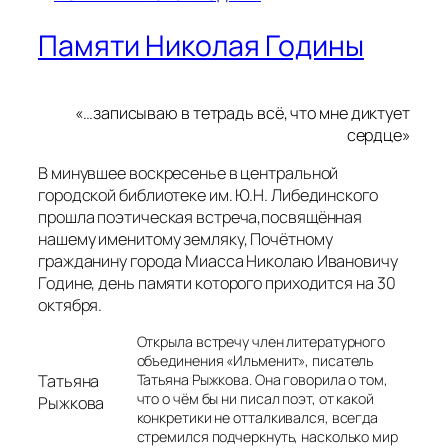
Памяти Николая Годины
«…записываю в тетрадь всё, что мне диктует
сердце»
В минувшее воскресенье в центральной
городской библиотеке им. Ю.Н. Либединского
прошла поэтическая встреча,посвящённая
нашему именитому земляку, Почётному
гражданину города Миасса Николаю Ивановичу
Године, день памяти которого приходится на 30
октября.
Открыла встречу член литературного
объединения «Ильменит», писатель
Татьяна Рыжкова. Она говорила о том,
Татьяна
что о чём бы ни писал поэт, от какой
Рыжкова
конкретики не отталкивался, всегда
стремился подчеркнуть, насколько мир