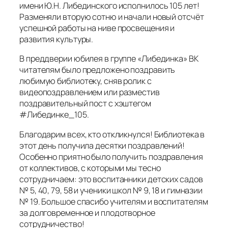
имени Ю.Н. Либединского исполнилось 105 лет!
Разменяли вторую сотню и начали новый отсчёт
успешной работы на ниве просвещения и
развития культуры.
В преддверии юбилея в группе «Либединка» ВК
читателям было предложено поздравить
любимую библиотеку, сняв ролик с
видеопоздравлением или разместив
поздравительный пост с хэштегом
#Либединке_105.
Благодарим всех, кто откликнулся! Библиотека в
этот день получила десятки поздравлений!
Особенно приятно было получить поздравления
от коллективов, с которыми мы тесно
сотрудничаем: это воспитанники детских садов
№ 5, 40, 79, 58 и ученики школ № 9, 18 и гимназии
№ 19. Большое спасибо учителям и воспитателям
за долговременное и плодотворное
сотрудничество!