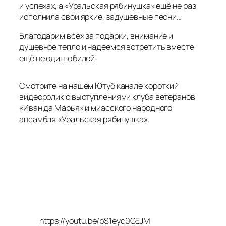
и успехах, а «Уральская рябинушка» ещё не раз
исполнила свои яркие, задушевные песни…
Благодарим всех за подарки, внимание и
душевное тепло и надеемся встретить вместе
ещё не один юбилей!
Смотрите на нашем Ютуб канале короткий
видеоролик с выступлениями клуба ветеранов
«Иван да Марья» и миасского народного
ансамбля «Уральская рябинушка».
https://youtu.be/pS1eyc0GEJM