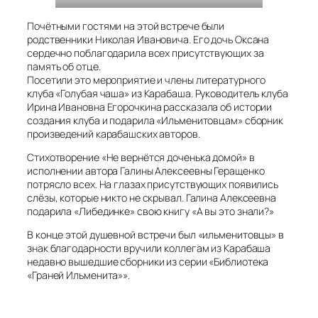
Почётными гостями на этой встрече были
родственники Николая Ивановича. Его дочь Оксана
сердечно поблагодарила всех присутствующих за
память об отце.
Посетили это мероприятие и члены литературного
клуба «Голубая чаша» из Карабаша. Руководитель клуба
Ирина Ивановна Егорочкина рассказала об истории
создания клуба и подарила «Ильменитовцам» сборник
произведений карабашских авторов.
Стихотворение «Не вернётся доченька домой» в
исполнении автора Галины Алексеевны Геращенко
потрясло всех. На глазах присутствующих появились
слёзы, которые никто не скрывал. Галина Алексеевна
подарила «Либединке» свою книгу «А вы это знали?»
В конце этой душевной встречи был «ильменитовцы» в
знак благодарности вручили коллегам из Карабаша
недавно вышедшие сборники из серии «Библиотека
«Граней Ильменита»».