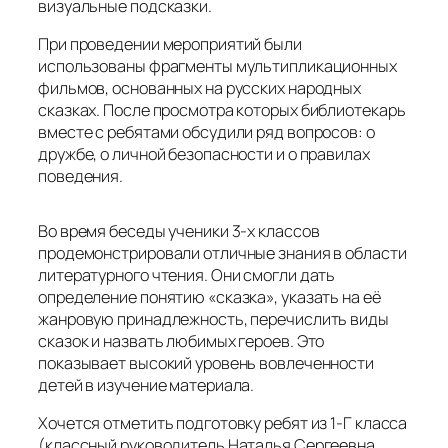
визуальные подсказки.
При проведении мероприятий были
использованы фрагменты мультипликационных
фильмов, основанных на русских народных
сказках. После просмотра которых библиотекарь
вместе с ребятами обсудили ряд вопросов: о
дружбе, о личной безопасности и о правилах
поведения.
Во время беседы ученики 3-х классов
продемонстрировали отличные знания в области
литературного чтения. Они смогли дать
определение понятию «сказка», указать на её
жанровую принадлежность, перечислить виды
сказок и назвать любимых героев. Это
показывает высокий уровень вовлеченности
детей в изучение материала.
Хочется отметить подготовку ребят из 1-Г класса
(классный руководитель Наталья Сергеевна