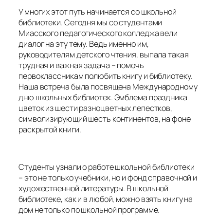
У многих этот путь начинается со школьной
библиотеки. Сегодня мы со студентами
Миасского педагогического колледжа вели
диалог на эту тему. Ведь именно им,
руководителям детского чтения, выпала такая
трудная и важная задача – помочь
первоклассникам полюбить книгу и библиотеку.
Наша встреча была посвящена Международному
дню школьных библиотек. Эмблема праздника
цветок из шести разноцветных лепестков,
символизирующий шесть континентов, на фоне
раскрытой книги.
Студенты узнали о работе школьной библиотеки
– это не только учебники, но и фонд справочной и
художественной литературы. В школьной
библиотеке, как и в любой, можно взять книгу на
дом не только по школьной программе.