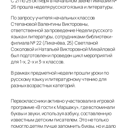
С 21 по 25 октября в начальном звене гимназии №
26 прошла неделя русского языка и литературы.
По запросу учителя начальных классов
Степановой Валентины Викторовны,
ответственной за проведение Недели русского
языка и литературы, сотрудниками библиотеки-
филиала № 22 (Лихачёва, 25) Светланой
Соколовой и Натальей Викторовной Михайловой
был подготовлен и проведен цикл мероприятий
для 1-х, 2-х и 3-х классов.
В рамках предметной недели прошли уроки по
русскому языку и литературному чтению для
разных возрастных категорий.
Первоклассники активно участвовали в игровой
программе «В гости к Маршаку», где вспоминали
буквы и звуки, используя азбуку, составленную
известным детским писателем. Это не только
помогло детям лучше запомнить буквы, но и дало