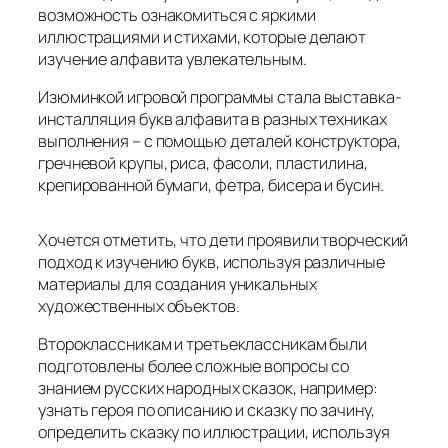
возможность ознакомиться с яркими
иллюстрациями и стихами, которые делают
изучение алфавита увлекательным.
Изюминкой игровой программы стала выставка-
инсталляция букв алфавита в разных техниках
выполнения – с помощью деталей конструктора,
гречневой крупы, риса, фасоли, пластилина,
крепированной бумаги, фетра, бисера и бусин.
Хочется отметить, что дети проявили творческий
подход к изучению букв, используя различные
материалы для создания уникальных
художественных объектов.
Второклассникам и третьеклассникам были
подготовлены более сложные вопросы со
знанием русских народных сказок, например:
узнать героя по описанию и сказку по зачину,
определить сказку по иллюстрации, используя