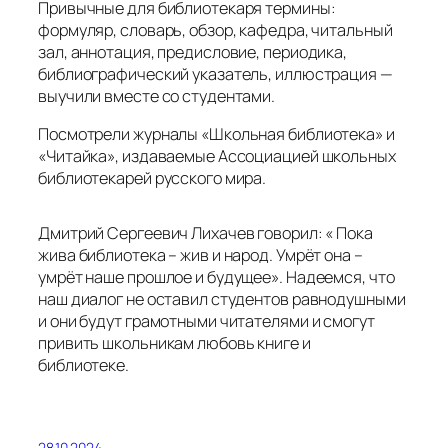
Привычные для библиотекаря термины:
формуляр, словарь, обзор, кафедра, читальный
зал, аннотация, предисловие, периодика,
библиографический указатель, иллюстрация —
выучили вместе со студентами.
Посмотрели журналы «Школьная библиотека» и
«Читайка», издаваемые Ассоциацией школьных
библиотекарей русского мира.
Дмитрий Сергеевич Лихачев говорил: « Пока
жива библиотека – жив и народ. Умрёт она –
умрёт наше прошлое и будущее». Надеемся, что
наш диалог не оставил студентов равнодушными
и они будут грамотными читателями и смогут
привить школьникам любовь книге и
библиотеке.
28.10.2024