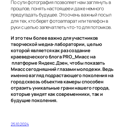
По сути фотография позволяет нам заглянуть в
прошлое, понять настоящее и даже немного
предугадать будущее. Это очень важный посыл
для тех, кто берет фотоаппарат или телефон в
руки с целью запечатлеть что-то для потомков.
И это тем более важно для участников
творческой медиа-лаборатории, целью
которой является как раз создание
краеведческого блога PRO_Миасс на
платформе Яндекс.Дзен, чтобы показать
Миасс сегодняшний глазами молодежи. Ведь
именно взгляд подрастающего поколения на
город сквозь объектив камеры способен
отразить уникальные грани нашего города,
которые увидят как современники, так и
будущие поколения.
25.10.2024