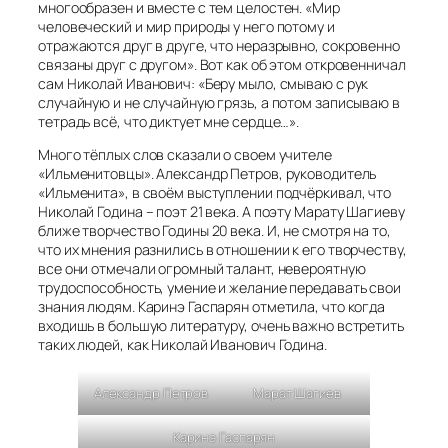
многообразен и вместе с тем целостен. «Мир
человеческий и мир природы у него потому и
отражаются друг в друге, что неразрывно, сокровенно
связаны друг с другом». Вот как об этом откровенничал
сам Николай Иванович: «Беру мыло, смываю с рук
случайную и не случайную грязь, а потом записываю в
тетрадь всё, что диктует мне сердце…».
Много тёплых слов сказали о своем учителе
«Ильменитовцы». Александр Петров, руководитель
«Ильменита», в своём выступлении подчёркивал, что
Николай Година – поэт 21 века. А поэту Марату Шагиеву
ближе творчество Годины 20 века. И, не смотря на то,
что их мнения разнились в отношении к его творчеству,
все они отмечали огромный талант, невероятную
трудоспособность, умение и желание передавать свои
знания людям. Каринэ Гаспарян отметила, что когда
входишь в большую литературу, очень важно встретить
таких людей, как Николай Иванович Година.
Александр Петров
Марат Шагиев
Каринэ Гаспарян