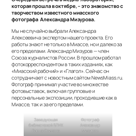
которая прошла в октябре, – это знакомство с
творчеством известного миасского
фотографа Александра Мизурова.
Мы не случайно выбрали Александра
Алексеевича экспертом нашего проекта. Его
работы знают не только в Миассе, но и далеко за
его пределами. Александр Мизуров — член
Союза журналистов России. В прошлом работал
фотокорреспондентом в таких изданиях, как
«Миасский рабочий» и «Глагол». Сейчас он
сотрудничает с новостным сайтом NewsMiass.ru.
Фотограф принимал участие во множестве
фотовыставок, включая групповые и
персональные экспозиции, проходившие как в
Миассе, так и за его пределами.
Заведующая
Фотограф
библиотекой БЛИК
Александр
Елена Осипова
Мизуров