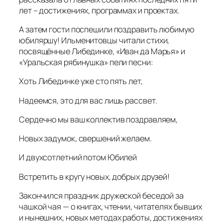
лет – достижениях, программах и проектах.
А затем гости поспешили поздравить любимую
юбиляршу! Ильменитовцы читали стихи,
посвящённые Либединке, «Иван да Марья» и
«Уральская рябинушка» пели песни:
Хоть Либединке уже сто пять лет,
Надеемся, это для вас лишь рассвет.
Сердечно мы ваш коллектив поздравляем,
Новых задумок, свершений желаем.
И двухсотлетний потом Юбилей
Встретить в кругу новых, добрых друзей!
Закончился праздник дружеской беседой за
чашкой чая — о книгах, чтении, читателях бывших
и нынешних, новых методах работы, достижениях