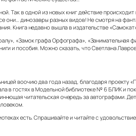
ной. Так в одной из новых книг действие происходит 
 все они… динозавры разных видов! Не смотря на фан
ания. Книга недавно вышла в издательстве «Самокат»
ралу», «Замок графа Орфографа», «Занимательная ф
иги и пособия. Можно сказать, что Светлана Лавров
ницей воочию два года назад, благодаря проекту «
ала в гостях в Модельной библиотеке № 6 БЛИК и по
иннющая читательская очередь за автографами. Дет
еловеком.
иотеках есть. Спрашивайте и читайте с удовольстви