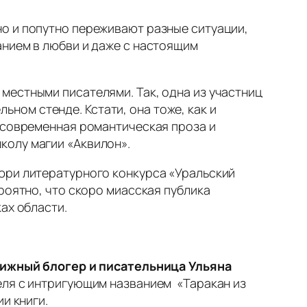
но и попутно переживают разные ситуации,
анием в любви и даже с настоящим
местными писателями. Так, одна из участниц
ьном стенде. Кстати, она тоже, как и
— современная романтическая проза и
колу магии «Аквилон».
юри литературного конкурса «Уральский
роятно, что скоро миасская публика
ах области.
нижный блогер и писательница Ульяна
еля с интригующим названием «Таракан из
и книги.