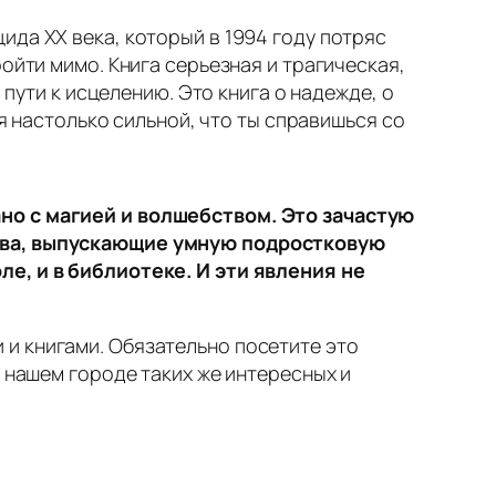
ида XX века, который в 1994 году потряс
ойти мимо. Книга серьезная и трагическая,
 пути к исцелению. Это книга о надежде, о
бя настолько сильной, что ты справишься со
ано с магией и волшебством. Это зачастую
ства, выпускающие умную подростковую
ле, и в библиотеке. И эти явления не
и книгами. Обязательно посетите это
в нашем городе таких же интересных и