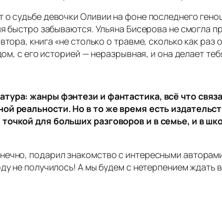
 о судьбе девочки Оливии на фоне последнего геноц
ия быстро забываются. Ульяна Бисерова не смогла пр
тора, книга «не столько о травме, сколько как раз о
дом, с его историей — неразрывная, и она делает те
атура: жанры фэнтези и фантастика, всё что связ
ной реальности. Но в то же время есть издатель
точкой для больших разговоров и в семье, и в шко
нечно, подарил знакомство с интересными авторами 
ду не получилось! А мы будем с нетерпением ждать 