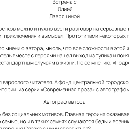
Встреча с
Юлией
Лавряшиной
остков можно и нужно вести разговор на серьезные т
и, приключения и вымысел. Прототипами некоторых г
по мнению автора, мысль, что все сложности в этой
тель вместе с героями нашел выход из тупика и поня
естандартным случаям в жизни. По ее мнению, «Подр
я взрослого читателя. А фонд центральной городск
итории из серии «Современная проза» с автографом
Автограф автора
 без социальных мотивов. Главная героиня оказывае
 семью, но и в таких семьях случаются беды и возн
я героиня Славка с ними справиться?