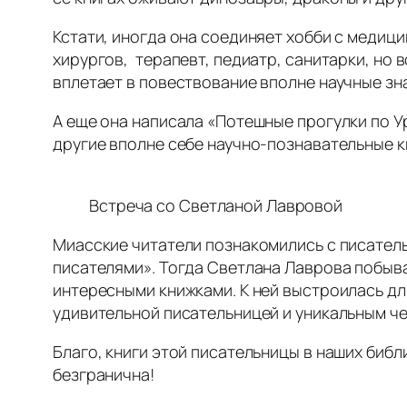
Кстати, иногда она соединяет хобби с медици
хирургов, терапевт, педиатр, санитарки, но
вплетает в повествование вполне научные зн
А еще она написала «Потешные прогулки по У
другие вполне себе научно-познавательные кн
Встреча со Светланой Лавровой
Миасские читатели познакомились с писатель
писателями». Тогда Светлана Лаврова побыв
интересными книжками. К ней выстроилась дл
удивительной писательницей и уникальным ч
Благо, книги этой писательницы в наших библ
безгранична!