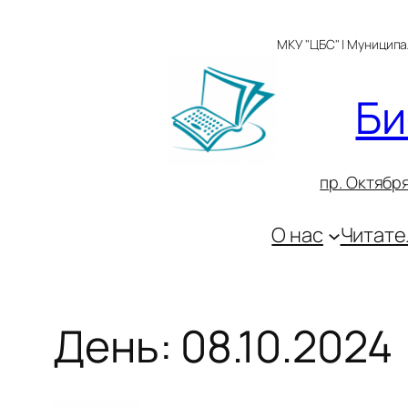
Перейти
к
МКУ "ЦБС" | Муницип
содержимому
Би
пр. Октября
О нас
Читате
День:
08.10.2024