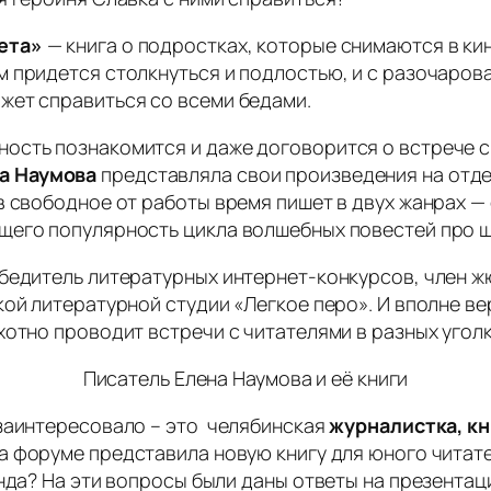
ета»
— книга о подростках, которые снимаются в ки
 придется столкнуться и подлостью, и с разочаров
жет справиться со всеми бедами.
сть познакомится и даже договорится о встрече с 
а Наумова
представляла свои произведения на отдел
в свободное от работы время пишет в двух жанрах 
щего популярность цикла волшебных повестей про ш
обедитель литературных интернет-конкурсов, член ж
кой литературной студии «Легкое перо». И вполне ве
хотно проводит встречи с читателями в разных уголк
Писатель Елена Наумова и её книги
 заинтересовало – это челябинская
журналистка, к
На форуме представила новую книгу для юного читат
нда? На эти вопросы были даны ответы на презентаци