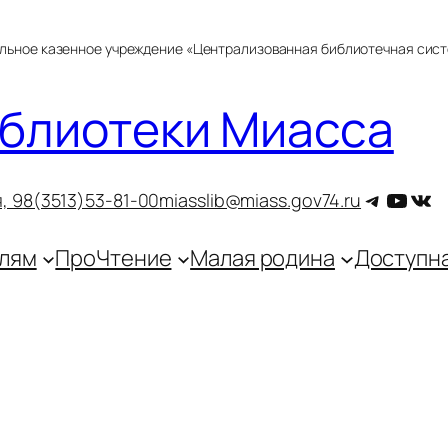
альное казенное учреждение «Централизованная библиотечная сис
блиотеки Миасса
Telegra
YouT
ВКо
, 9
8(3513)53-81-00
miasslib@miass.gov74.ru
лям
ПроЧтение
Малая родина
Доступн