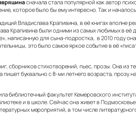
Лавряшина
сначала стала популярной как автор псих
ние, которое было бы ему интересно. Так и началось
диций Владислава Крапивина, в её книгах вполне р
ава Крапивина были одними из самых любимых в её д
», написанную для сына-подростка, в 2010 году она 
тельницы, это было самое яркое событие в её «писа
г, сборников стихотворений, пьес, прозы. Она из те
на пишет буквально с 8-ми летнего возраста, прозу н
ла библиотечный факультет Кемеровского института
иотеке и в школе. Сейчас она живет в Подмосковье
итературных мероприятий, в том числе литературно