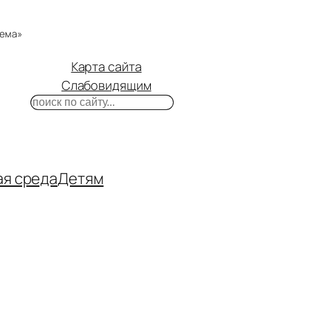
тема»
Карта сайта
Слабовидящим
Поиск
m
ube
нтакте
ая среда
Детям