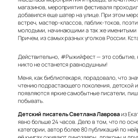
магазинов, мероприятия фестиваля проходили
добавился еще шатер на улице. При этом мер
встреч, мастер-классов, паблик-токов, поэти
молодыми, начинающими а так же именитыми 
Причем, из самых разных уголков России. Кс
Действительно, #Рыжийфест — это событие, к
никто не останется равнодушным!
Меня, как библиотекаря, порадовало, что зн
чтению подрастающего поколения, детской и
появляются яркие самобытные писатели, пишу
побывать.
Детский писатель Светлана Лаврова
из Ека
явно больше 24 часов. Дело в том, что по ос
категории, автор более 80 публикаций по ней
её книгах оживают динозавры, драконы и др