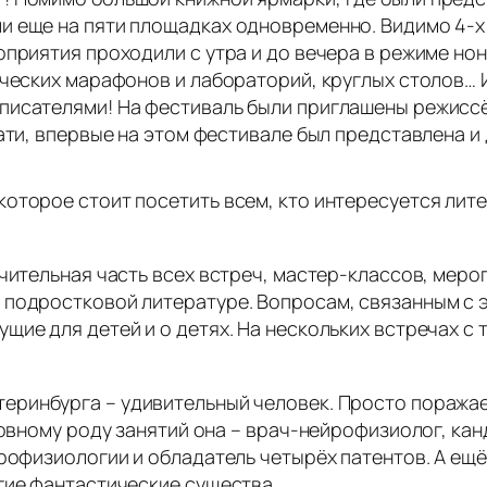
 еще на пяти площадках одновременно. Видимо 4-х 
оприятия проходили с утра и до вечера в режиме но
ческих марафонов и лабораторий, круглых столов… И
писателями! На фестиваль были приглашены режиссё
тати, впервые на этом фестивале был представлена 
оторое стоит посетить всем, кто интересуется лите
ачительная часть всех встреч, мастер-классов, мер
 подростковой литературе. Вопросам, связанным с э
щие для детей и о детях. На нескольких встречах с
теринбурга – удивительный человек. Просто поража
новному роду занятий она – врач-нейрофизиолог, ка
рофизиологии и обладатель четырёх патентов. А ещё
угие фантастические существа…