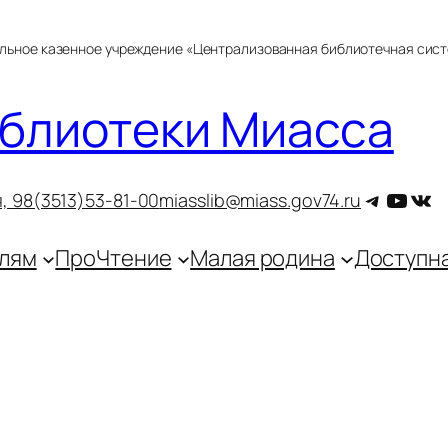
альное казенное учреждение «Централизованная библиотечная сис
блиотеки Миасса
Telegra
YouT
ВКо
, 9
8(3513)53-81-00
miasslib@miass.gov74.ru
лям
ПроЧтение
Малая родина
Доступн