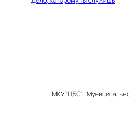
Дело, которому ты служишь
МКУ "ЦБС" | Муниципальн