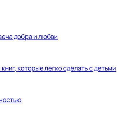
веча добра и любви
 книг, которые легко сделать с детьми
нностью