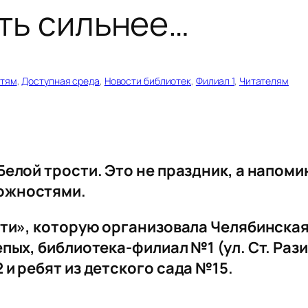
уть сильнее…
тям
, 
Доступная среда
, 
Новости библиотек
, 
Филиал 1
, 
Читателям
елой трости. Это не праздник, а напоми
ожностями.
сти», которую организовала Челябинска
пых, библиотека-филиал №1 (ул. Ст. Раз
и ребят из детского сада №15.