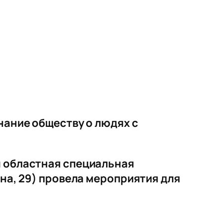
нание обществу о людях с
я областная специальная
ина, 29) провела мероприятия для