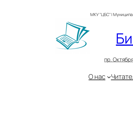
Перейти
к
МКУ "ЦБС" | Муницип
содержимому
Би
пр. Октября
О нас
Читате