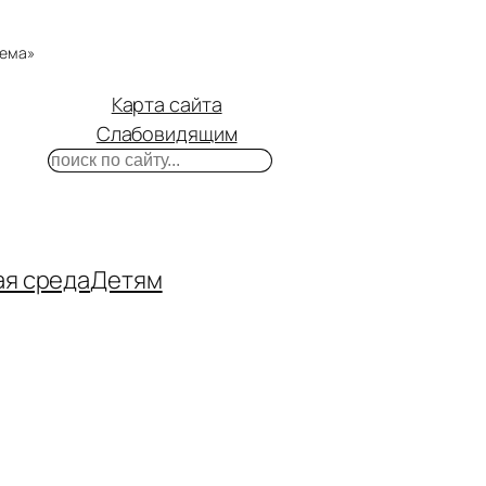
тема»
Карта сайта
Слабовидящим
Поиск
m
ube
нтакте
ая среда
Детям