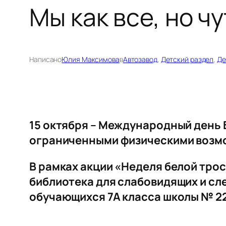
Мы как все, но ч
Написано
Юлия Максимова
в
Автозавод
, 
Детский раздел
, 
Де
15 октября – Международный день Б
ограниченными физическими возм
В рамках акции «Неделя белой тро
библиотека для слабовидящих и сле
обучающихся 7А класса школы № 22 