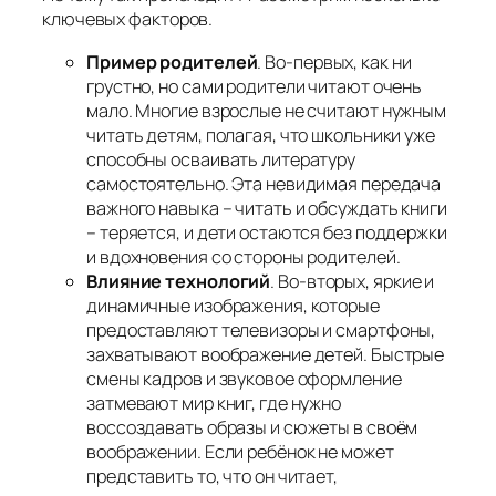
ключевых факторов.
Пример родителей
. Во-первых, как ни
грустно, но сами родители читают очень
мало. Многие взрослые не считают нужным
читать детям, полагая, что школьники уже
способны осваивать литературу
самостоятельно. Эта невидимая передача
важного навыка – читать и обсуждать книги
– теряется, и дети остаются без поддержки
и вдохновения со стороны родителей.
Влияние технологий
. Во-вторых, яркие и
динамичные изображения, которые
предоставляют телевизоры и смартфоны,
захватывают воображение детей. Быстрые
смены кадров и звуковое оформление
затмевают мир книг, где нужно
воссоздавать образы и сюжеты в своём
воображении. Если ребёнок не может
представить то, что он читает,