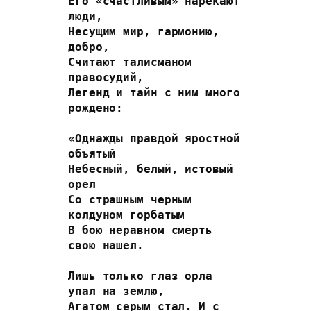
Его «счастливым» нарекают 
люди,
Несущим мир, гармонию, 
добро,
Считают талисманом 
правосудий,
Легенд и тайн с ним много 
рождено:
«Однажды правдой яростной 
объятый
Небесный, белый, истовый 
орел
Со страшным черным 
колдуном горбатым
В бою неравном смерть 
свою нашел.
Лишь только глаз орла 
упал на землю,
Агатом серым стал. И с 