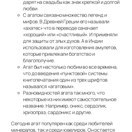
дарят на свадьбы как знак крепкой и долгой
любви.
С агатом связано множество легенд и
мифов. В Древней Греции его называли
«ахатес» что в переводе означает
«хороший» или «счастливый». И применяли
для защиты от злых духов. А в Индии
использовали для изготовления амулетов,
которые привлекали богатство и
благополучие.
Агат был настолько любим во все времена,
что до введения «пунктовой» системы
книгопечатания один из трех шрифтов
назывался «агатовым».
Разновидностей агата так много, что
некоторые из них имеют самостоятельное
название. Например, оникс, сердолик,
хризопраз, сардоникс и другие.
Сегодня агат популярен как среди любителей
минералов, так и среди ювелиров. Он остается