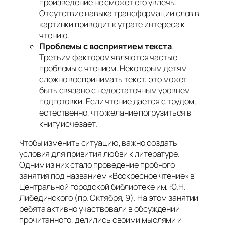
произведение не сможет его увлечь.
Отсутствие навыка трансформации слов в
картинки приводит к утрате интереса к
чтению.
Проблемы с восприятием текста
.
Третьим фактором являются частые
проблемы с чтением. Некоторым детям
сложно воспринимать текст: это может
быть связано с недостаточным уровнем
подготовки. Если чтение дается с трудом,
естественно, что желание погрузиться в
книгу исчезает.
Чтобы изменить ситуацию, важно создать
условия для привития любви к литературе.
Одним из них стало проведение пробного
занятия под названием «Воскресное чтение» в
Центральной городской библиотеке им. Ю.Н.
Либединского (пр. Октября, 9). На этом занятии
ребята активно участвовали в обсуждении
прочитанного, делились своими мыслями и