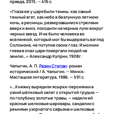
правда, 2015. — 416 с.
«Глаза же у царя были темны, как самый
темный агат, как небо в безлунную летнюю
ночь, а ресницы, разверзавшиеся стрелами
вверх и вниз, походили на черные лучи вокруг
черных звезд. И не было человека во
вселенной, который мог бы выдержать взгляд
Соломона, не потупив своих глаз. И молнии
гнева в очах царя повергали людей на
землю…» Александр Куприн, 1908г.
Чапыгин, А. П.
Разин Степан
: роман
исторический / А. Чапыгин. — Минск:
Мастацкая литература, 1986. — 591 с.
«…Княжну вырядили ясырки-персиянки в
узкий шёлковый халат с открытой грудью —
по голубому золотые травы, — надели ей
красные шелковые шаровары, сандалии с
ремнями узорчатого сафьяна и шелковые