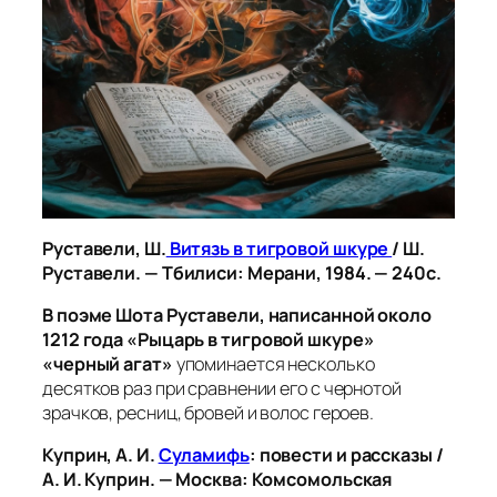
Руставели, Ш.
Витязь в тигровой шкуре
/ Ш.
Руставели. — Тбилиси: Мерани, 1984. — 240с.
В поэме Шота Руставели, написанной около
1212 года
«Рыцарь в тигровой шкуре»
«черный агат»
упоминается несколько
десятков раз при сравнении его с чернотой
зрачков, ресниц, бровей и волос героев.
Куприн, А. И.
Суламифь
: повести и рассказы /
А. И. Куприн. — Москва: Комсомольская