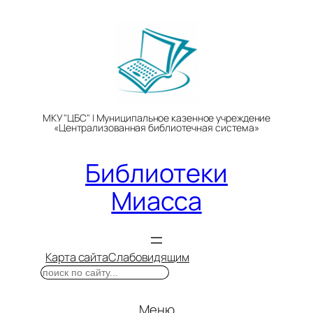
Перейти
к
содержимому
МКУ "ЦБС" | Муниципальное казенное учреждение
«Централизованная библиотечная система»
Библиотеки
Миасса
Карта сайта
Слабовидящим
Поиск
Меню