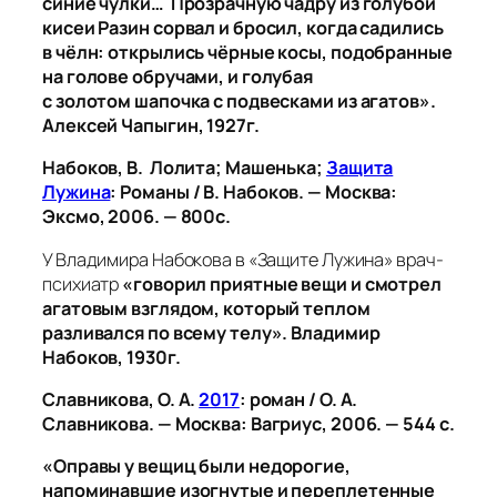
синие чулки… Прозрачную чадру из голубой
кисеи Разин сорвал и бросил, когда садились
в чёлн: открылись чёрные косы, подобранные
на голове обручами, и голубая
с золотом шапочка с подвесками из агатов».
Алексей Чапыгин, 1927г.
Набоков, В. Лолита; Машенька;
Защита
Лужина
: Романы / В. Набоков. — Москва:
Эксмо, 2006. — 800с.
У Владимира Набокова в «Защите Лужина» врач-
психиатр
«говорил приятные вещи и смотрел
агатовым взглядом, который теплом
разливался по всему телу».
Владимир
Набоков, 1930г.
Славникова, О. А.
2017
: роман / О. А.
Славникова. — Москва: Вагриус, 2006. — 544 с.
«Оправы у вещиц были недорогие,
напоминавшие изогнутые и переплетенные