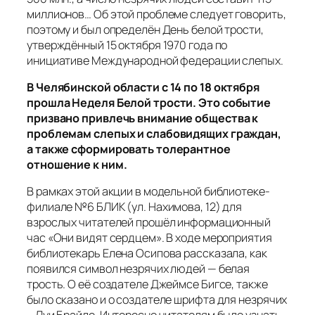
миллионов… Об этой проблеме следует говорить,
поэтому и был определён День белой трости,
утверждённый 15 октября 1970 года по
инициативе Международной федерации слепых.
В Челябинской области с 14 по 18 октября
прошла Неделя Белой трости. Это событие
призвано привлечь внимание общества к
проблемам слепых и слабовидящих граждан,
а также сформировать толерантное
отношение к ним.
В рамках этой акции в модельной библиотеке-
филиале №6 БЛИК (ул. Нахимова, 12) для
взрослых читателей прошёл информационный
час «Они видят сердцем». В ходе мероприятия
библиотекарь Елена Осипова рассказала, как
появился символ незрячих людей — белая
трость. О её создателе Джеймсе Бигсе, также
было сказано и о создателе шрифта для незрячих