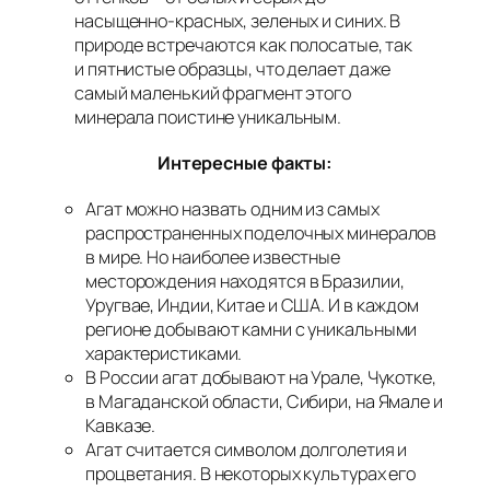
насыщенно-красных, зеленых и синих. В
природе встречаются как полосатые, так
и пятнистые образцы, что делает даже
самый маленький фрагмент этого
минерала поистине уникальным.
Интересные факты:
Агат можно назвать одним из самых
распространенных поделочных минералов
в мире. Но наиболее известные
месторождения находятся в Бразилии,
Уругвае, Индии, Китае и США. И в каждом
регионе добывают камни с уникальными
характеристиками.
В России агат добывают на Урале, Чукотке,
в Магаданской области, Сибири, на Ямале и
Кавказе.
Агат считается символом долголетия и
процветания. В некоторых культурах его