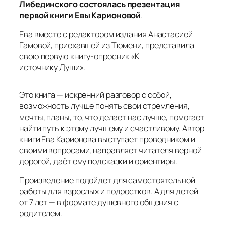
Либединского состоялась презентация
первой книги Евы Карионовой
.
Ева вместе с редактором издания Анастасией
Гамовой, приехавшей из Тюмени, представила
свою первую книгу-опросник «К
источнику
Душ
и».
Это книга — искренний разговор с собой,
возможность лучше понять свои стремления,
мечты, планы, то, что делает нас лучше, помогает
найти путь к этому лучшему и счастливому. Автор
книги Ева Карионова выступает проводником и
своими вопросами, направляет читателя верной
дорогой, даёт ему подсказки и ориентиры.
Произведение подойдет для самостоятельной
работы для взрослых и подростков. А для детей
от 7 лет — в формате душевного общения с
родителем.