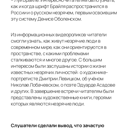
– Луи Брайле. Интересно читателям было узнать,
как и когда шрифт Брайля распространился в
России и о русском незрячем, первым освоившим
эту систему Денисе Оболенском.
Из информационных видеороликов читатели
смогли узнать, как живут незрячие люди в
современном мире, как они ориентируются в
пространстве, с какими проблемами
сталкиваются и многое другое. С большим
интересом были заслушаны истории о жизни
известных незрячих личностей: о художнике-
портретисте Дмитрии Левицком, об учёном
Николае Лобачевском, о поэте Эдуарде Асадове
и других. В завершение встречи читателям были
представлены художественные книги, героями
которых являются незрячие люди.
Слушатели сделали вывод, что зачастую