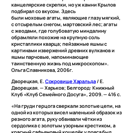
канцелярские скрепки, но уж камни Крылов
подбирал со вкусом. Здесь
были моховые агаты, являющие глазу мягкий,
с отсырелым снегом, мартовский лес; агаты
с жеодами, где голубоватую миндалину
обрамляли похожие на крупную соль
кристаллики кварца; пейзажные яшмы с
картинами извержений древних вулканов и
яшмы парчовые, напоминающие
таинственную жизнь под микроскопом».
Ольга Славникова, 2006г.
Дворецкая, Е.
Сокровище Харальда
/ Е.
Дворецкая. — Харьков; Белгород: Книжный
Клуб «Клуб Семейного Досуга», 2009. — 416 с.
«На груди герцога сверкали золотые цепи, на
одной из которых висел маленький образок из
резного агата, руку обвивали чётки из
сердолика с золотым узорным крестиком, а
красный сафьяновый кошелёк у пояса был