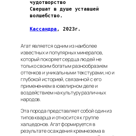
чудотворство
Свершат в душе уставшей 
волшебство.
Кассандра
, 2023г. 
Агат является одним из наиболее
известных и популярных минералов,
который покоряет сердца людей не
только своим богатым разнообразием
оттенков и уникальными текстурами, но и
глубокой историей, связанной с его
применением в ювелирном деле и
воздействием на культуру различных
народов.
Эта порода представляет собой один из
типов кварца и относится к группе
халцедонов. Агат формируется в
результате осаждения кремнезема в