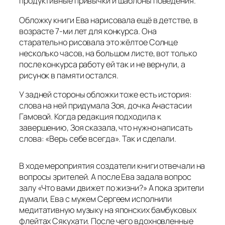
продуктивные привычки и шаблоны поведения.
Обложку книги Ева нарисовала ещё в детстве, в
возрасте 7-ми лет для конкурса. Она
старательно рисовала это жёлтое Солнце
несколько часов, на большом листе, вот только
после конкурса работу ей так и не вернули, а
рисунок в памяти остался.
У задней стороны обложки тоже есть история:
слова на ней придумала Зоя, дочка Анастасии
Гамовой. Когда редакция подходила к
завершению, Зоя сказала, что нужно написать
слова: «Верь себе всегда». Так и сделали.
В ходе мероприятия создатели книги отвечали на
вопросы зрителей. А после Ева задала вопрос
залу «Что вами движет по жизни?» А пока зрители
думали, Ева с мужем Сергеем исполнили
медитативную музыку на японских бамбуковых
флейтах Сякухати. После чего вдохновленные