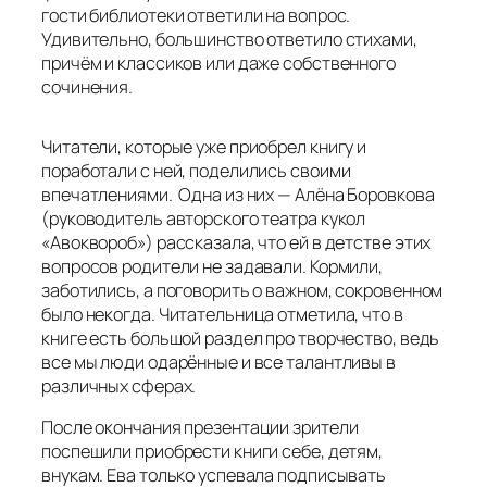
гости библиотеки ответили на вопрос.
Удивительно, большинство ответило стихами,
причём и классиков или даже собственного
сочинения.
Читатели, которые уже приобрел книгу и
поработали с ней, поделились своими
впечатлениями. Одна из них — Алëна Боровкова
(руководитель авторского театра кукол
«Авоквороб») рассказала, что ей в детстве этих
вопросов родители не задавали. Кормили,
заботились, а поговорить о важном, сокровенном
было некогда. Читательница отметила, что в
книге есть большой раздел про творчество, ведь
все мы люди одарённые и все талантливы в
различных сферах.
После окончания презентации зрители
поспешили приобрести книги себе, детям,
внукам. Ева только успевала подписывать