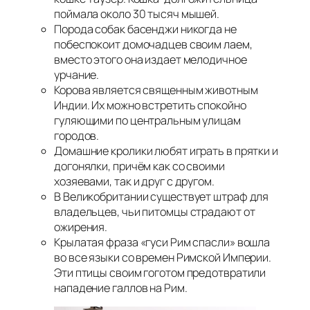
поймала около 30 тысяч мышей.
Порода собак басенджи никогда не
побеспокоит домочадцев своим лаем,
вместо этого она издает мелодичное
урчание.
Корова является священным животным
Индии. Их можно встретить спокойно
гуляющими по центральным улицам
городов.
Домашние кролики любят играть в прятки и
догонялки, причём как со своими
хозяевами, так и друг с другом.
В Великобритании существует штраф для
владельцев, чьи питомцы страдают от
ожирения.
Крылатая фраза «гуси Рим спасли» вошла
во все языки со времен Римской Империи.
Эти птицы своим гоготом предотвратили
нападение галлов на Рим.