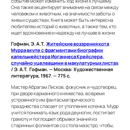
событие может изменить ход жизни к лучшему.
Она также акцентирует внимание на связи между
человеком и животным, на значимости заботы о
живых существах. Книга может быть интересна
любителям историй о животных, а также тем, кто
ищет вдохновение и надежду на лучшее в жизни.
Гофман, Э. А.Т.
Житейские воззрения кота
Мурра вкупе с фрагментами биографии
капельмейстера Иоганнеса Крейслера,
случайно уцелевшими в макулатурных листах
/ Э. А.Т. Гофман. — Москва: Художественная
литература, 1967. — 775 с.
Мастер Абрагам Лисков, фокусник и чудотворец
при дворе карманного княжества, во время
устроенного им фантасмагорического
празднества спасает от утопления котенка. Мурр
учится понимать язык рода двуногих, постигает
грамоту и поглощает обрывки знаний из
старинных фолиантов со стола маэстро, чтобы,