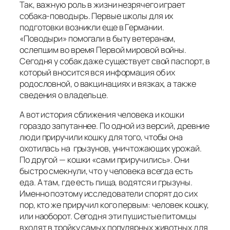
Так, важную роль в жизни незрячего играет
собака-поводырь. Первые школы для их
подготовки возникли еще в Германии.
«Поводыри» помогали в быту ветеранам,
ослепшим во время Первой мировой войны.
Сегодня у собак даже существует свой паспорт, в
который вносится вся информация об их
родословной, о вакцинациях и вязках, а также
сведения о владельце.
А вот история сближения человека и кошки
гораздо запутаннее. По одной из версий, древние
люди приручили кошку для того, чтобы она
охотилась на грызунов, уничтожающих урожай.
По другой — кошки «сами приручились». Они
быстро смекнули, что у человека всегда есть
еда. А там, где есть пища, водятся и грызуны.
Именно поэтому исследователи спорят до сих
пор, кто же приручил кого первым: человек кошку,
или наоборот. Сегодня эти пушистые питомцы
входят в тройку самых популярных животных для