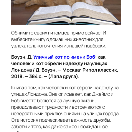
Обнимите своих питомцев прямо сейчас! И
выберите книгу о домашних животных для
увлекательного чтения из нашей подборки.
Боуэн, Д.
Уличный кот по имени Боб
: как
человек и кот обрели надежду на улицах
Лондона / Д. Боуэн. — Москва: Рипол классик,
2018. — 384 с. — (Лапа друга).
Книга о том, как человек и кот обрели надежду на
улицах Лондона. Она описывает, как Джеймс и
Боб вместе борются за лучшую жизнь,
преодолевают трудности и встречаются с
невероятными приключениями на улицах города.
Эта история подчеркивает важность дружбы,
заботы и того, как даже самое неожиданное