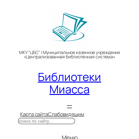
Перейти
к
содержимому
МКУ "ЦБС" | Муниципальное казенное учреждение
«Централизованная библиотечная система»
Библиотеки
Миасса
Карта сайта
Слабовидящим
Поиск
Меню