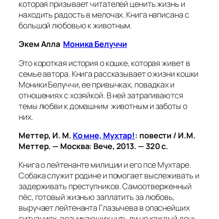
которая призывает читателей ценить жизнь и
находить радость в мелочах. Книга написана с
большой любовью к животным.
Экем Алла
Моника Белуччи
Это короткая история о кошке, которая живет в
семье автора. Книга рассказывает о жизни кошки
Моники Белуччи, ее привычках, повадках и
отношениях с хозяйкой. В ней затрагиваются
темы любви к домашним животным и заботы о
них.
Меттер, И. М.
Ко мне, Мухтар!
: повести / И.М.
Меттер. — Москва: Вече, 2013. — 320 с.
Книга о лейтенанте милиции и его псе Мухтаре.
Собака служит родине и помогает выслеживать и
задерживать преступников. Самоотверженный
пёс, готовый жизнью заплатить за любовь,
выручает лейтенанта Глазычева в опаснейших
ситуациях, возникающих чуть ли не каждый день