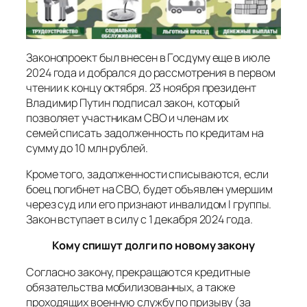
Законопроект был внесен в Госдуму еще в июле
2024 года и добрался до рассмотрения в первом
чтении к концу октября. 23 ноября президент
Владимир Путин подписал закон, который
позволяет участникам СВО и членам их
семей списать задолженность по кредитам на
сумму до 10 млн рублей.
Кроме того, задолженности списываются, если
боец погибнет на СВО, будет объявлен умершим
через суд или его признают инвалидом I группы.
Закон вступает в силу с 1 декабря 2024 года.
Кому спишут долги по новому закону
Согласно закону, прекращаются кредитные
обязательства мобилизованных, а также
проходящих военную службу по призыву (за