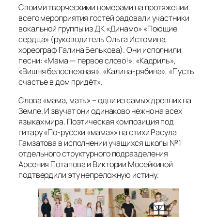
Своими творческими номерами на протяжении
всего мероприятия гостей радовали участники
вокальной группы из ДК «Динамо» «Поющие
сердца»
(руководитель Ольга Истомина,
хореограф Галина Белькова).
Они исполнили
песни: «Мама — первое слово!», «Кадриль»,
«Вишня белоснежная», «Калина-рябина», «Пусть
счастье в дом придёт».
Слова «мама, мать» – одни из самых древних на
Земле. И звучат они одинаково нежно на всех
языках мира. Поэтическая композиция под
гитару «По-русски «мама»» на стихи Расула
Гамзатова в исполнении учащихся школы №1
отдельного структурного подразделения
Арсения Потапова и Виктории Мосейкиной
подтвердили эту непреложную истину.