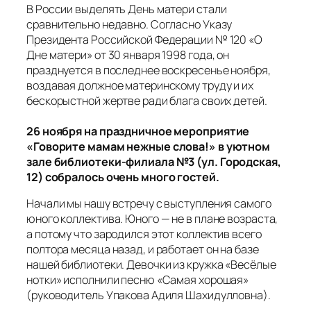
В России выделять День матери стали
сравнительно недавно. Согласно Указу
Президента Российской Федерации № 120 «О
Дне матери» от 30 января 1998 года, он
празднуется в последнее воскресенье ноября,
воздавая должное материнскому труду и их
бескорыстной жертве ради блага своих детей.
26 ноября на праздничное мероприятие
«Говорите мамам нежные слова!» в уютном
зале библиотеки-филиала №3 (ул. Городская,
12) собралось очень много гостей.
Начали мы нашу встречу с выступления самого
юного коллектива. Юного — не в плане возраста,
а потому что зародился этот коллектив всего
полтора месяца назад, и работает он на базе
нашей библиотеки. Девочки из кружка «Весёлые
нотки» исполнили песню «Самая хорошая»
(руководитель Упакова Адиля Шахидулловна)
.