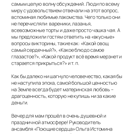
самым целую волну обсуждений. Люди по всему
миру с удовольствием отвечали на этот вопрос,
вспоминая любимые лакомства. Чего только они
не перечисляли: вареники, лазанья,
всевозможные торты и даже просто чашка чая. А
мы предложили гостям ответить на «вкусные»
вопросы викторины, такие как: «Какой овощ
самый сердечный?», «Какое блюдо самое
глазастое?», «Какой продукт всё время мерзнет и
старается прикрыться?» и т. п.
Как бы далеко ни шагнуло человечество, какая бы
не наступила эпоха, самой большой ценностью
на Земле всегда будет материнская любовь –
драгоценность, которую не купишь ни за какие
деньги.
Вечер для мам прошёл в очень душевной и
праздничной атмосфере! Руководитель
ансамбля «Поющие сердца» Ольга Истомина