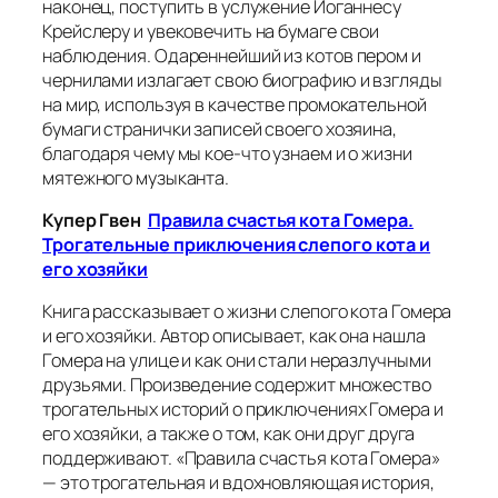
наконец, поступить в услужение Иоганнесу
Крейслеру и увековечить на бумаге свои
наблюдения. Одареннейший из котов пером и
чернилами излагает свою биографию и взгляды
на мир, используя в качестве промокательной
бумаги странички записей своего хозяина,
благодаря чему мы кое-что узнаем и о жизни
мятежного музыканта.
Купер Гвен
Правила
счастья кота Гомера.
Трогательные приключения слепого кота и
его хозяйки
Книга рассказывает о жизни слепого кота Гомера
и его хозяйки. Автор описывает, как она нашла
Гомера на улице и как они стали неразлучными
друзьями. Произведение содержит множество
трогательных историй о приключениях Гомера и
его хозяйки, а также о том, как они друг друга
поддерживают. «Правила счастья кота Гомера»
— это трогательная и вдохновляющая история,