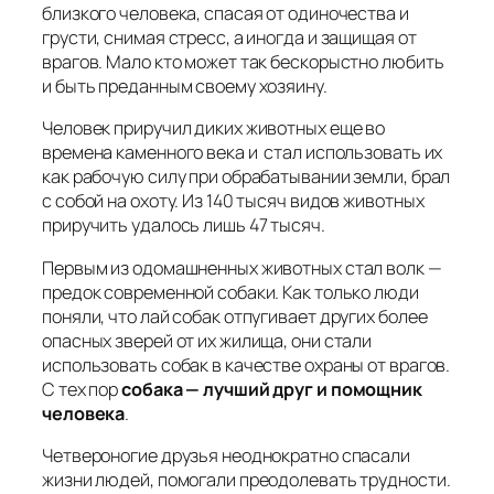
близкого человека, спасая от одиночества и
грусти, снимая стресс, а иногда и защищая от
врагов. Мало кто может так бескорыстно любить
и быть преданным своему хозяину.
Человек приручил диких животных еще во
времена каменного века и стал использовать их
как рабочую силу при обрабатывании земли, брал
с собой на охоту. Из 140 тысяч видов животных
приручить удалось лишь 47 тысяч.
Первым из одомашненных животных стал волк —
предок современной собаки. Как только люди
поняли, что лай собак отпугивает других более
опасных зверей от их жилища, они стали
использовать собак в качестве охраны от врагов.
С тех пор
собака — лучший друг и помощник
человека
.
Четвероногие друзья неоднократно спасали
жизни людей, помогали преодолевать трудности.