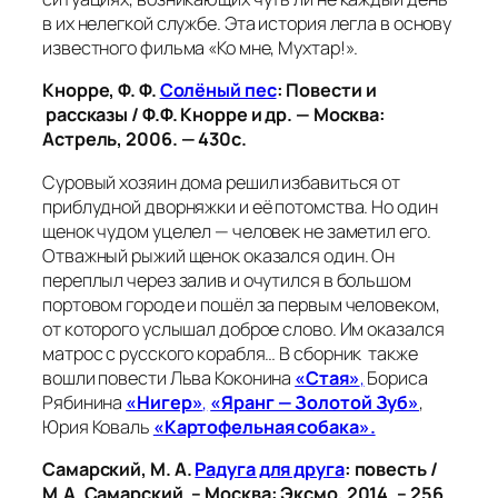
в их нелегкой службе. Эта история легла в основу
известного фильма «Ко мне, Мухтар!».
Кнорре, Ф. Ф.
Солёный пес
: Повести и
рассказы / Ф.Ф. Кнорре и др. — Москва:
Астрель, 2006. — 430с.
Суровый хозяин дома решил избавиться от
приблудной дворняжки и её потомства. Но один
щенок чудом уцелел — человек не заметил его.
Отважный рыжий щенок оказался один. Он
переплыл через залив и очутился в большом
портовом городе и пошёл за первым человеком,
от которого услышал доброе слово. Им оказался
матрос с русского корабля… В сборник также
вошли повести Льва Коконина
«Стая»
,
Бориса
Рябинина
«Нигер»
,
«Яранг — Золотой Зуб»
,
Юрия Коваль
«Картофельная собака».
Самарский, М. А.
Радуга для друга
: повесть /
М.А. Самарский. – Москва: Эксмо, 2014. – 256