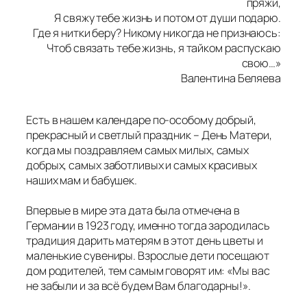
пряжи,
Я свяжу тебе жизнь и потом от души подарю.
Где я нитки беру? Никому никогда не признаюсь:
Чтоб связать тебе жизнь, я тайком распускаю
свою…»
Валентина Беляева
Есть в нашем календаре по-особому добрый,
прекрасный и светлый праздник – День Матери,
когда мы поздравляем самых милых, самых
добрых, самых заботливых и самых красивых
наших мам и бабушек.
Впервые в мире эта дата была отмечена в
Германии в 1923 году, именно тогда зародилась
традиция дарить матерям в этот день цветы и
маленькие сувениры. Взрослые дети посещают
дом родителей, тем самым говорят им: «Мы вас
не забыли и за всё будем Вам благодарны!».