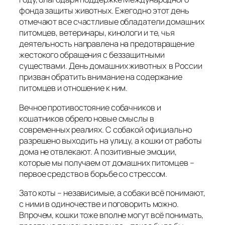
фонда защиты животных. Ежегодно этот день
отмечают все счастливые обладатели домашних
питомцев, ветеринары, кинологи и те, чья
деятельность направлена на предотвращение
жестокого обращения с беззащитными
существами.
День домашних животных в России
призван обратить внимание на содержание
питомцев и отношение к ним.
Вечное противостояние собачников и
кошатников обрело новые смыслы в
современных реалиях. С собакой официально
разрешено выходить на улицу, а кошки от работы
дома не отвлекают. А позитивные эмоции,
которые мы получаем от домашних питомцев –
первое средство в борьбе со стрессом.
Зато коты – независимые, а собаки всё понимают,
с ними в одиночестве и поговорить можно.
Впрочем, кошки тоже вполне могут всё понимать,