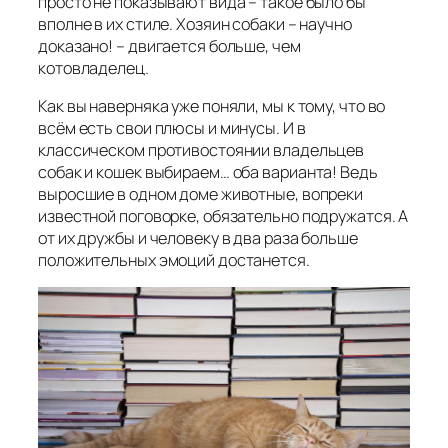
просто не показывают вида – такое было бы
вполне в их стиле. Хозяин собаки – научно
доказано! – двигается больше, чем
котовладелец.
Как вы наверняка уже поняли, мы к тому, что во
всём есть свои плюсы и минусы. И в
классическом противостоянии владельцев
собак и кошек выбираем… оба варианта! Ведь
выросшие в одном доме животные, вопреки
известной поговорке, обязательно подружатся. А
от их дружбы и человеку в два раза больше
положительных эмоций достанется.