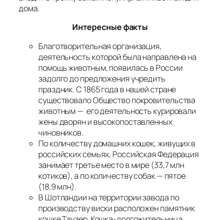
дома.
Интересные факты
Благотворительная организация,
деятельность которой была направлена на
помощь животным, появилась в России
задолго до предложения учредить
праздник. С 1865 года в нашей стране
существовало Общество покровительства
животным — его деятельность курировали
жены дворян и высокопоставленных
чиновников.
По количеству домашних кошек, живущих в
российских семьях, Российская Федерация
занимает третье место в мире (33,7 млн
котиков), а по количеству собак — пятое
(18,9 млн).
В Шотландии на территории завода по
производству виски расположен памятник
кошке Таузер. Кошка-долгожительница