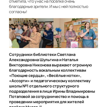
отметила, что у нас на посёлке очень
благодарные зрители. И мы с ней полностью
согласны!
Сотрудники библиотеки Светлана
Александровна Шульгина и Наталья
Викторовна Никонова выражают огромную
благодарность вокальным коллективам
«Поющие сердца», «Весёлые нотки»,
«Ассорти» и педагогическому коллективу
школы №1 отдельного структурного
подразделения в лице Ирины Владимировны
Потаповой за сотрудничество и помощь в
проведении мероприятия для жителей
посёлка Миасс-II.