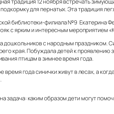
ная традиция 12 ноября встречать зимующи
одкормку для пернатых. Эта традиция легл
кой библиотеки-филиала №9 Екатерина Фек
гояк с ярким и интересным мероприятием «
а дошкольников с народным праздником. С
оего края. Побуждала детей к проявлению 
вания птицам в зимнее время года.
е время года синички живут в лесах, а ког
.
а задача: каким образом дети могут помочь