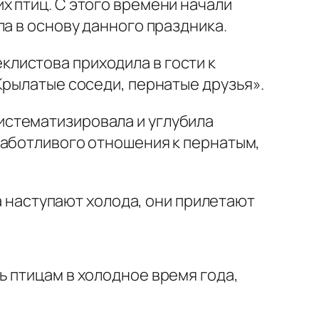
х птиц. С этого времени начали
а в основу данного праздника.
листова приходила в гости к
Крылатые соседи, пернатые друзья».
истематизировала и углубила
заботливого отношения к пернатым,
да наступают холода, они прилетают
 птицам в холодное время года,