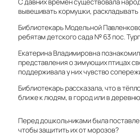
С давних времён существовала народ
вывешивать кормушки, раскладывать п
Библиотекарь Модельной Павленковс
ребятам детского сада № 63 пос. Тур
Екатерина Владимировна познакомил
представления о зимующих птицах св
поддерживала у них чувство сопережи
Библиотекарь рассказала, что в тёпло
ближе к людям, в город или в деревню
Перед дошкольниками была поставлен
чтобы защитить их от морозов?