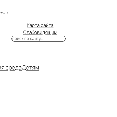
тема»
Карта сайта
Слабовидящим
Поиск
m
ube
нтакте
ая среда
Детям