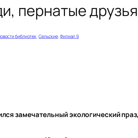
и, пернатые друзь
овости библиотек
, 
Сельские
, 
Филиал 9
вился замечательный экологический пра