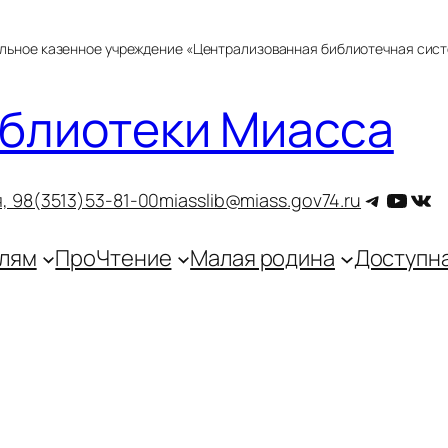
альное казенное учреждение «Централизованная библиотечная сис
блиотеки Миасса
Telegra
YouT
ВКо
, 9
8(3513)53-81-00
miasslib@miass.gov74.ru
лям
ПроЧтение
Малая родина
Доступн