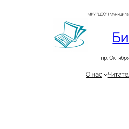
Перейти
к
МКУ "ЦБС" | Муницип
содержимому
Би
пр. Октября
О нас
Читате