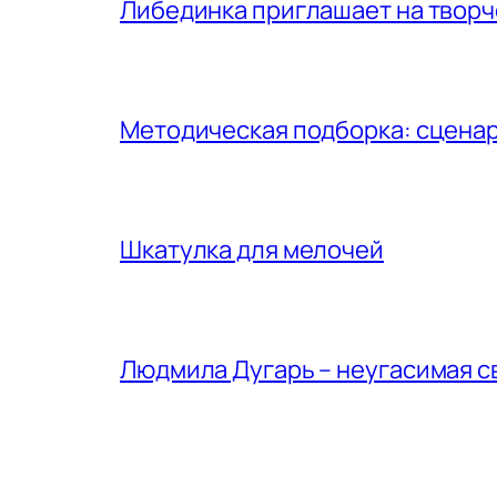
Либединка приглашает на творч
Методическая подборка: сценар
Шкатулка для мелочей
Людмила Дугарь – неугасимая с