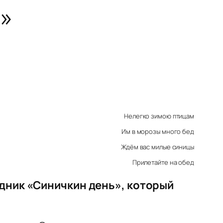
я»
Нелегко зимою птицам
Им в морозы много бед
Ждём вас милые синицы
Прилетайте на обед
здник «Синичкин день», который