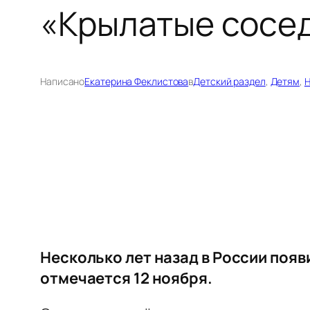
«Крылатые сосед
Написано
Екатерина Феклистова
в
Детский раздел
, 
Детям
, 
Н
Несколько лет назад в России поя
отмечается 12 ноября.