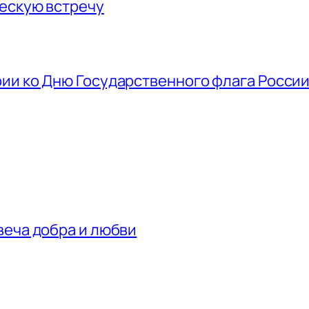
ескую встречу
ии ко Дню Государственного флага Росси
веча добра и любви